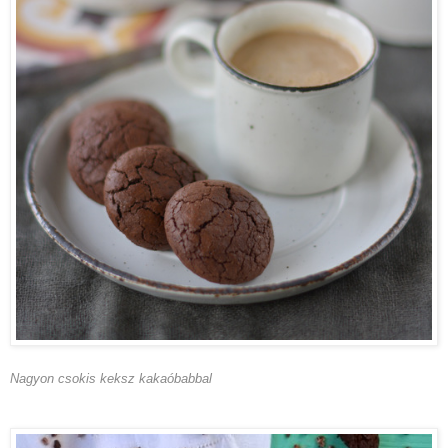
Nagyon csokis keksz kakaóbabbal