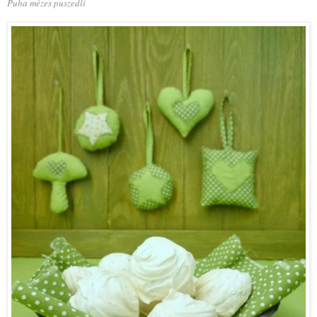
Puha mézes puszedli