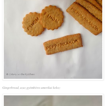
Gingerbread, azaz gyömbéres amerikai keksz: