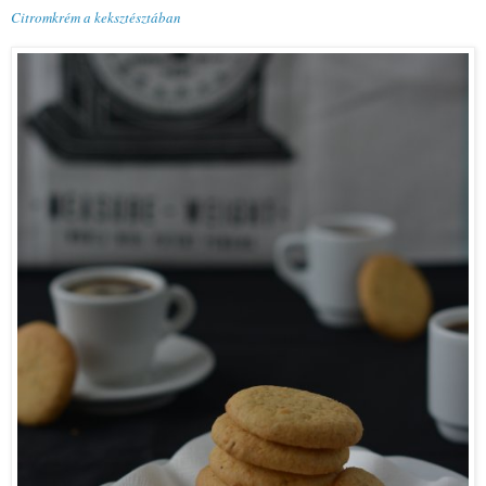
Citromkrém a keksztésztában