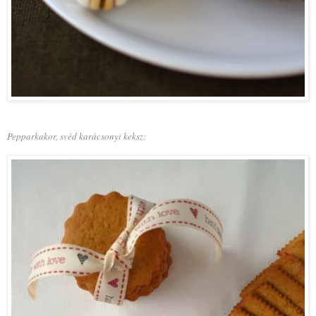
Pepparkakor, svéd karácsonyi keksz: