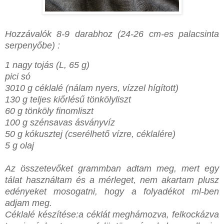
Hozzávalók 8-9 darabhoz (24-26 cm-es palacsinta
serpenyőbe) :
1 nagy tojás (L, 65 g)
pici só
3010 g céklalé (nálam nyers, vízzel hígított)
130 g teljes kiőrlésű tönkölyliszt
60 g tönköly finomliszt
100 g szénsavas ásványvíz
50 g kókusztej (cserélhető vízre, céklalére)
5 g olaj
Az összetevőket grammban adtam meg, mert egy
tálat használtam és a mérleget, nem akartam plusz
edényeket mosogatni, hogy a folyadékot ml-ben
adjam meg.
Céklalé készítése:a céklát meghámozva, felkockázva