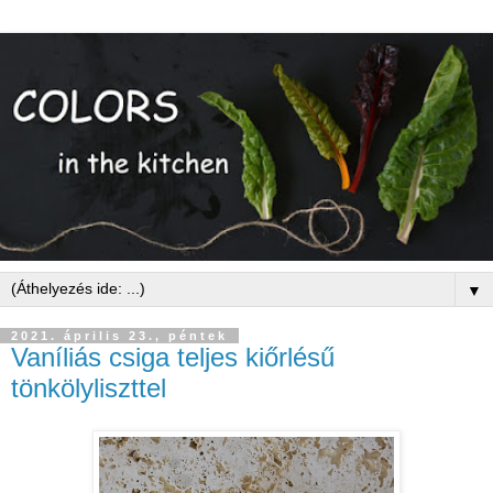
▼
2021. április 23., péntek
Vaníliás csiga teljes kiőrlésű
tönkölyliszttel