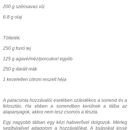
200 g szénsavas víz
6-8 g olaj
Töltelék:
250 g forró tej
125 g agavé/méz/porcukor/ egyéb
250 g darált mák
1 kezeletlen citrom reszelt héja
A palacsinta hozzávalói esetében szándékos a sorrend és a
felosztás. Ha ebben a sorrendben kerülnek a tálba az
alapanyagok, akkor nem lesz csomós a tészta.
Egy nagyobb tálban egy kézi habverővel dolgozok. Mérleg
segítségével adagolom a hozzávalókat. A tojásokat kissé