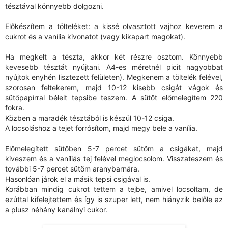
tésztával könnyebb dolgozni.
Előkészítem a tölteléket: a kissé olvasztott vajhoz keverem a
cukrot és a vanília kivonatot (vagy kikapart magokat).
Ha megkelt a tészta, akkor két részre osztom. Könnyebb
kevesebb tésztát nyújtani. A4-es méretnél picit nagyobbat
nyújtok enyhén lisztezett felületen). Megkenem a töltelék felével,
szorosan feltekerem, majd 10-12 kisebb csigát vágok és
sütőpapírral bélelt tepsibe teszem. A sütőt előmelegítem 220
fokra.
Közben a maradék tésztából is készül 10-12 csiga.
A locsoláshoz a tejet forrósítom, majd megy bele a vanília.
Előmelegített sütőben 5-7 percet sütöm a csigákat, majd
kiveszem és a vaníliás tej felével meglocsolom. Visszateszem és
további 5-7 percet sütöm aranybarnára.
Hasonlóan járok el a másik tepsi csigával is.
Korábban mindig cukrot tettem a tejbe, amivel locsoltam, de
ezúttal kifelejtettem és így is szuper lett, nem hiányzik belőle az
a plusz néhány kanálnyi cukor.