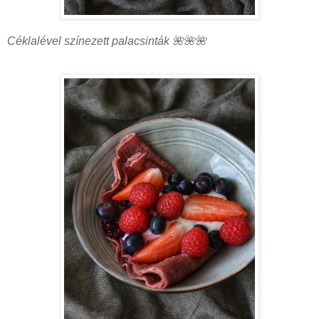
Céklalével színezett palacsinták 🌺🌺🌺