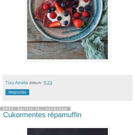
Túry Amália
dátum:
9:23
Megosztás
2021. április 11., vasárnap
Cukormentes répamuffin