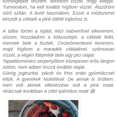
turmixgépbe teszem, felöntöm vízzel, hogy ellepje.
Turmixolom, ha kell tovább hígítom vízzel. Átszűröm
sűrű szitán. A levét használom. Ezzel a módszerrel
készült a céklalé a pink töltött tojáshoz is.
A tálba töröm a tojást, kézi habverővel elkeverem,
sózom, hozzáadom a kókusztejet, a céklalé felét,
mennek bele a lisztek. Csomómentesre keverem,
majd hígítom a maradék céklalével, szénsavas
vízzel, a végén löttyintek bele egy pici olajat.
Tapadásmentes serpenyőben közepesen erős lángon
sütöm, nem adtam hozzá további olajat.
Görög joghurttal, párolt és friss erdei gyümölccsel
ettük. A gyerekek Nutellával. De annak is örültem,
mert volt akinek ellenérzése volt a pink miatt.
Akárcsak korábban a zöld spénótos miatt 😅