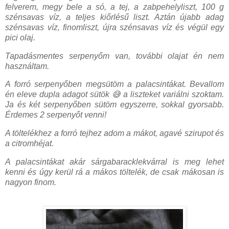
felverem, megy bele a só, a tej, a zabpehelyliszt, 100 g
szénsavas víz, a teljes kiőrlésű liszt. Aztán újabb adag
szénsavas víz, finomliszt, újra szénsavas víz és végül egy
pici olaj.
Tapadásmentes serpenyőm van, további olajat én nem
használtam.
A forró serpenyőben megsütöm a palacsintákat. Bevallom
én eleve dupla adagot sütök 😅 a liszteket variálni szoktam.
Ja és két serpenyőben sütöm egyszerre, sokkal gyorsabb.
Érdemes 2 serpenyőt venni!
A töltelékhez a forró tejhez adom a mákot, agavé szirupot és
a citromhéjat.
A palacsintákat akár sárgabaracklekvárral is meg lehet
kenni és úgy kerül rá a mákos töltelék, de csak mákosan is
nagyon finom.