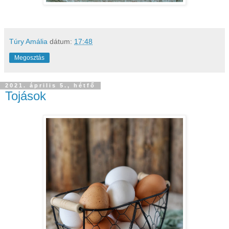
Túry Amália
dátum:
17:48
Megosztás
2021. április 5., hétfő
Tojások