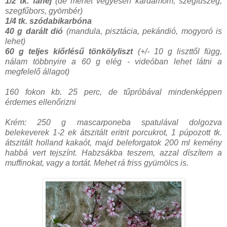
1/2 tk. fahéj
(de mehet vegyesen kardamom, szegfűszeg,
szegfűbors, gyömbér)
1/4 tk. szódabikarbóna
40 g darált dió
(mandula, pisztácia, pekándió, mogyoró is
lehet)
60 g teljes kiőrlésű tönkölyliszt
(+/- 10 g liszttől függ,
nálam többnyire a 60 g elég - videóban lehet látni a
megfelelő állagot)
160 fokon kb. 25 perc, de tűpróbával mindenképpen
érdemes ellenőrizni
Krém: 250 g mascarponeba spatulával dolgozva
belekeverek 1-2 ek átszitált eritrit porcukrot, 1 púpozott tk.
átszitált holland kakaót, majd beleforgatok 200 ml kemény
habbá vert tejszínt. Habzsákba teszem, azzal díszítem a
muffinokat, vagy a tortát. Mehet rá friss gyümölcs is.