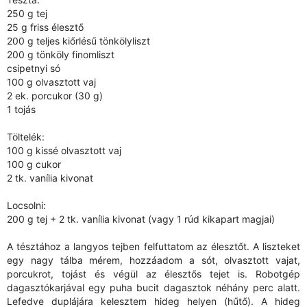
250 g tej
25 g friss élesztő
200 g teljes kiőrlésű tönkölyliszt
200 g tönköly finomliszt
csipetnyi só
100 g olvasztott vaj
2 ek. porcukor (30 g)
1 tojás
Töltelék:
100 g kissé olvasztott vaj
100 g cukor
2 tk. vanília kivonat
Locsolni:
200 g tej + 2 tk. vanília kivonat (vagy 1 rúd kikapart magjai)
A tésztához a langyos tejben felfuttatom az élesztőt. A liszteket
egy nagy tálba mérem, hozzáadom a sót, olvasztott vajat,
porcukrot, tojást és végül az élesztős tejet is. Robotgép
dagasztókarjával egy puha bucit dagasztok néhány perc alatt.
Lefedve duplájára kelesztem hideg helyen (hűtő). A hideg