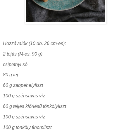
Hozzávalók (10 db. 26 cm-es):
2 tojás (M-es, 90 g)
c
sipetnyi só
80 g tej
60 g zabpehelyliszt
100 g szénsavas víz
60 g teljes kiőrlésű tönkölyliszt
100 g szénsavas víz
100 g tönköly finomliszt