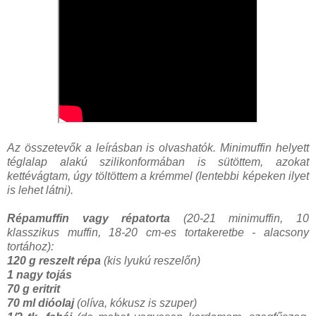
Az összetevők a leírásban is olvashatók. Minimuffin helyett
téglalap alakú szilikonformában is sütöttem, azokat
kettévágtam, úgy töltöttem a krémmel (lentebbi képeken ilyet
is lehet látni).
Répamuffin vagy répatorta
(20-21 minimuffin, 10
klasszikus muffin, 18-20 cm-es tortakeretbe - alacsony
tortához):
120 g reszelt répa
(kis lyukú reszelőn)
1 nagy tojás
70 g eritrit
70 ml dióolaj
(olíva, kókusz is szuper)