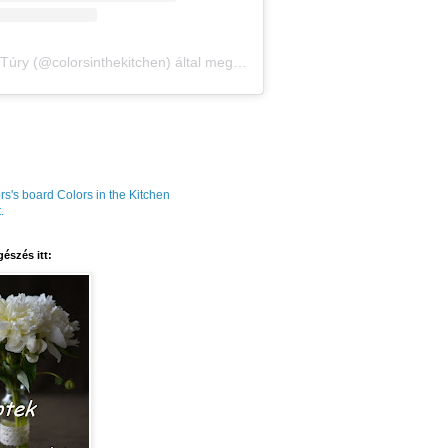
Amália Túry (@colorsinthekitchen) által megosztott bejegyzés
rs's board Colors in the Kitchen
.
észés itt: