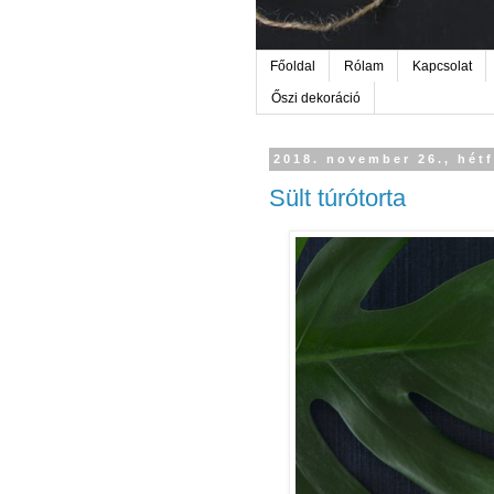
Főoldal
Rólam
Kapcsolat
Őszi dekoráció
2018. november 26., hét
Sült túrótorta