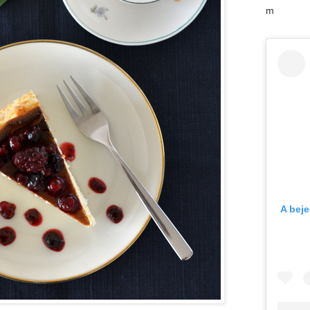
m
A bej