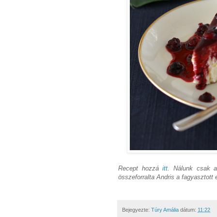
Recept hozzá
itt
. Nálunk csak a 
összeforralta Andris a fagyasztott 
Bejegyezte:
Túry Amália
dátum:
11:22