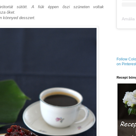
rótortát sütött. A fiúk éppen őszi szüneten voltak
sza őket.
án könnyed desszert.
Follow Colo
on Pinterest
Recept böng