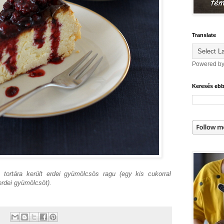
Translate
Powered b
Keresés eb
tortára került erdei gyümölcsös ragu (egy kis cukorral
erdei gyümölcsöt).