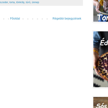
szeder
,
torta
,
tönköly
,
túró
,
ünnep
Főoldal
Régebbi bejegyzések