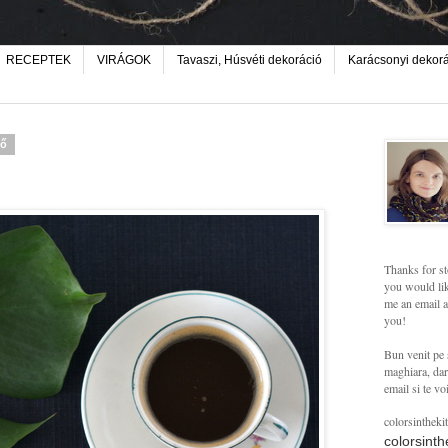
RECEPTEK
VIRÁGOK
Tavaszi, Húsvéti dekoráció
Karácsonyi dekor
fő
Thanks for st
you would lik
me an email a
you!
Bun venit pe 
maghiara, dar 
email si te vo
colorsintheki
colorsint