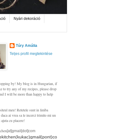
áció
Nyári dekoráció
Túry Amália
Teljes profil megtekintése
opping by! My blog is in Hungarian, if
e to try any of my recipes, please drop
nd I will be more than happy to help
siteul meu! Retetele sunt in limba
daca ai vrea sa le incerci trimite-mi un
i ajuta cu placere!
tchen
[at]gmail[dot]com
hekitchen(kukac)gmail(pont)co