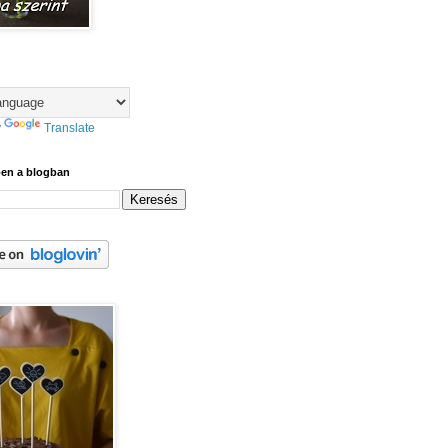
y
Translate
ben a blogban