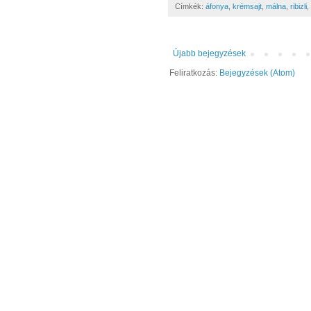
Címkék:
áfonya
,
krémsajt
,
málna
,
ribizli
,
Újabb bejegyzések
Feliratkozás:
Bejegyzések (Atom)