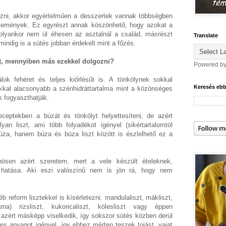
szni, akkor egyértelműen a desszertek vannak többségben
ütemények. Ez egyrészt annak köszönhető, hogy azokat a
olyankor nem ül éhesen az asztalnál a család, másrészt
Translate
indig is a sütés jobban érdekelt mint a főzés.
t, mennyiben más ezekkel dolgozni?
Powered b
lok fehéret és teljes kiőrlésűt is. A tönkölynek sokkal
Keresés eb
kkal alacsonyabb a szénhidráttartalma mint a közönséges
s fogyaszthatják.
ceptekben a búzát és tönkölyt helyettesíteni, de azért
yan liszt, ami több folyadékot igényel (sikértartalomtól
za, hanem búza és búza liszt között is észlelhető ez a
nösen azért szeretem, mert a vele készült ételeknek,
 hatása. Aki eszi valószínű nem is jön rá, hogy nem
éb reform lisztekkel is kísérletezni: mandulaliszt, mákliszt,
arna) rizsliszt, kukoricaliszt, kölesliszt vagy éppen
 azért másképp viselkedik, így sokszor sütés közben derül
s anyagot igényel, így ehhez mérten teszek tojást, vajat