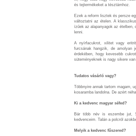
és tejtermékeket a tésztámhoz.
Ezek a reform lisztek és persze eg
változtatni az ételen. A klasszik
ízűek az alapanyagok az ételben, d
lenni.
A nyírfacukrot, xilitet vagy eri
furcsának hangzik, de amolyan j
érdekében, hogy kevesebb cukrot
süteményeknek is nagy sikere van 
Tudatos vásárló vagy?
Többnyire annak tartom magam, ug
kosaramba landolna. De azért néha
Ki a kedvenc magyar séfed?
Bár több név is eszembe jut, 
kedvenceim. Talán a polcról azokb
Melyik a kedvenc fűszered?