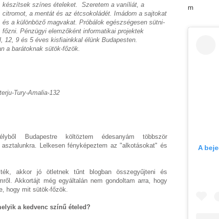
készítsek színes ételeket.
Szeretem a vaníliát, a
m
citromot, a mentát és az étcsokoládét. Imádom a sajtokat
és a különböző magvakat. Próbálok egészségesen sütni-
főzni. P
énzügyi elemzőként informatikai projektek
 12, 9 és 5 éves kisfiainkkal élünk Budapesten.
n a barátoknak sütök-főzök.
terju-Tury-Amalia-132
élyből Budapestre költöztem édesanyám többször
z asztalunkra. Lelkesen fényképeztem az "alkotásokat" és
A bej
ték, akkor jó ötletnek tűnt blogban összegyűjteni és
imről. Akkortájt még egyáltalán nem gondoltam arra, hogy
e, hogy mit sütök-főzök.
elyik a kedvenc színű ételed?