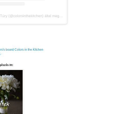
Amália Túry (@colorsinthekitchen) által megosztott bejegyzés
rs's board Colors in the Kitchen
.
észés itt: