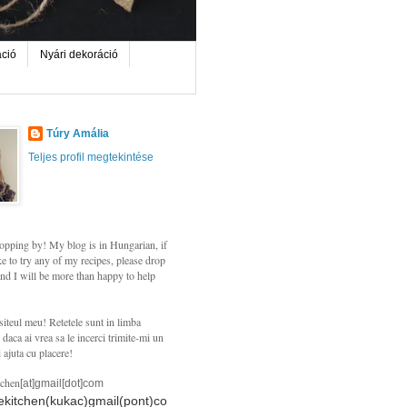
áció
Nyári dekoráció
Túry Amália
Teljes profil megtekintése
opping by! My blog is in Hungarian, if
e to try any of my recipes, please drop
nd I will be more than happy to help
siteul meu! Retetele sunt in limba
daca ai vrea sa le incerci trimite-mi un
i ajuta cu placere!
tchen
[at]gmail[dot]com
hekitchen(kukac)gmail(pont)co