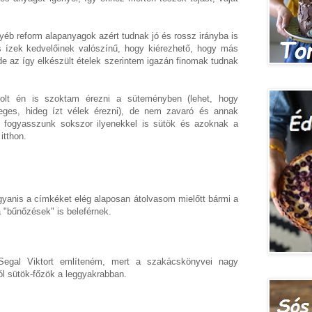
yéb reform alapanyagok azért tudnak jó és rossz irányba is
us ízek kedvelőinek valószínű, hogy kiérezhető, hogy más
e az így elkészült ételek szerintem igazán finomak tudnak
tritolt én is szoktam érezni a süteményben (lehet, hogy
eges, hideg ízt vélek érezni), de nem zavaró és annak
 fogyasszunk sokszor ilyenekkel is sütök és azoknak a
itthon.
yanis a címkéket elég alaposan átolvasom mielőtt bármi a
 "bűnőzések" is beleférnek.
Segal Viktort említeném, mert a szakácskönyvei nagy
ól sütök-főzök a leggyakrabban.