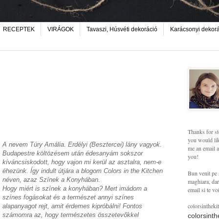
RECEPTEK
VIRÁGOK
Tavaszi, Húsvéti dekoráció
Karácsonyi dekor
Thanks for st
you would lik
A nevem Túry Amália. Erdélyi (Besztercei) lány vagyok.
me an email a
Budapestre költözésem után édesanyám sokszor
you!
kíváncsiskodott, hogy vajon mi kerül az asztalra, nem-e
éhezünk. Így indult útjára a blogom Colors in the Kitchen
Bun venit pe 
néven, azaz Színek a Konyhában.
maghiara, dar 
Hogy miért is színek a konyhában? Mert imádom a
email si te vo
színes fogásokat és a természet annyi színes
colorsintheki
alapanyagot rejt, amit érdemes kipróbálni! Fontos
számomra az, hogy természetes összetevőkkel
colorsint