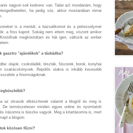
yanis nagyon sok kedvenc van. Talán azt mondanám, hogy
elengedhetetlen, ha pedig sós, akkor mostanában római
k.
zereket is a mentát, a bazsalikomot és a petrezselymet
k: a friss kaprot. Sokáig nem ettem meg, viszont amikor
 Kristófnak megkóstoltam és hát igen, változik az ember
retem.
ek gasztro "ajándékok" a táskádba?
be: olajok, csokoládék, tészták, fűszerek, borok, konyhai
n szakácskönyvek. Repülős utakra is inkább kevesebb
visszafele a finomságoknak.
 legbüszkébb?
a az olvasók elkészítenek valamit a blogról és meg is
. De természetesen minden egyes online és nyomtatott
s írásomra is büszke vagyok. Meg a kitartásomra is, mert
majd a blogom.
tatok közösen főzni?