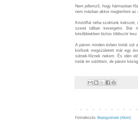
Nem jellemző, hogy hármasban főz
nem másban akkor megteríteni az 
Kristóffal néha szoktunk kekszet, 
szeret tálban kevergetni. Bár
későbbiekben biztos többször lesz
A párom minden évben tortát süt 
kisfiunk megszületett már egy év
sütnek-főznek nekem. És idén elős
tortát én sütöttem, de párom kézü
Feliratkozás:
Bejegyzések (Atom)