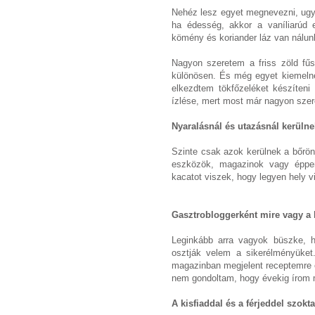
Nehéz lesz egyet megnevezni, ug
ha édesség, akkor a vaníliarúd 
kömény és koriander láz van nálun
Nagyon szeretem a friss zöld fűs
különösen. És még egyet kiemelné
elkezdtem tökfőzeléket készíteni
ízlése, mert most már nagyon sze
Nyaralásnál és utazásnál kerüln
Szinte csak azok kerülnek a bőrönd
eszközök, magazinok vagy éppe
kacatot viszek, hogy legyen hely 
Gasztrobloggerként mire vagy a
Leginkább arra vagyok büszke, h
osztják velem a sikerélményüket
magazinban megjelent receptemre é
nem gondoltam, hogy évekig írom 
A kisfiaddal és a férjeddel szok