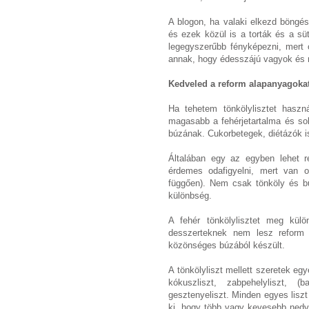
A blogon, ha valaki elkezd böngé
és ezek közül is a torták és a s
legegyszerűbb fényképezni, mert 
annak, hogy édesszájú vagyok és m
Kedveled a reform alapanyagoka
Ha tehetem tönkölylisztet haszná
magasabb a fehérjetartalma és so
búzának. Cukorbetegek, diétázók i
Általában egy az egyben lehet re
érdemes odafigyelni, mert van ol
függően). Nem csak tönköly és bú
különbség.
A fehér tönkölylisztet meg külö
desszerteknek nem lesz reform
közönséges búzából készült.
A tönkölyliszt mellett szeretek egy
kókuszliszt, zabpehelyliszt, (b
gesztenyeliszt. Minden egyes liszt
ki, hogy több vagy kevesebb nedve