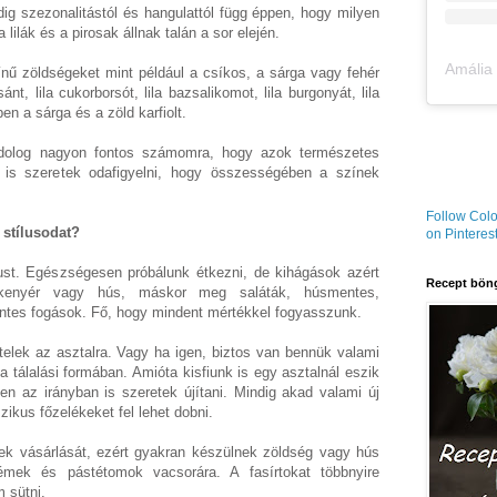
ig szezonalitástól és hangulattól függ éppen, hogy milyen
 lilák és a pirosak állnak talán a sor elején.
nű zöldségeket mint például a csíkos, a sárga vagy fehér
nt, lila cukorborsót, lila bazsalikomot, lila burgonyát, lila
en a sárga és a zöld karfiolt.
 dolog nagyon fontos számomra, hogy azok természetes
 is szeretek odafigyelni, hogy összességében a színek
Follow Colo
stílusodat?
on Pinterest
st. Egészségesen próbálunk étkezni, de kihágások azért
Recept böng
 kenyér vagy hús, máskor meg saláták, húsmentes,
tes fogások. Fő, hogy mindent mértékkel fogyasszunk.
ételek az asztalra. Vagy ha igen, biztos van bennük valami
 tálalási formában. Amióta kisfiunk is egy asztalnál eszik
n az irányban is szeretek újítani. Mindig akad valami új
ikus főzelékeket fel lehet dobni.
lek vásárlását, ezért gyakran készülnek zöldség vagy hús
krémek és pástétomok vacsorára. A fasírtokat többnyire
m sütni.