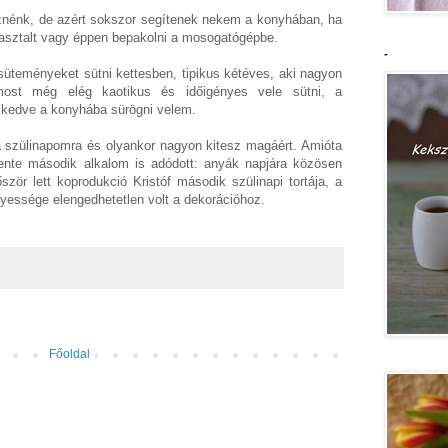
nénk, de azért sokszor segítenek nekem a konyhában, ha
asztalt vagy éppen bepakolni a mosogatógépbe.
-
süteményeket sütni kettesben, tipikus kétéves, aki nagyon
 most még elég kaotikus és időigényes vele sütni, a
 kedve a konyhába sürögni velem.
a szülinapomra és olyankor nagyon kitesz magáért. Amióta
ente második alkalom is adódott: anyák napjára közösen
zör lett koprodukció Kristóf második szülinapi tortája, a
gyessége elengedhetetlen volt a dekorációhoz.
Főoldal