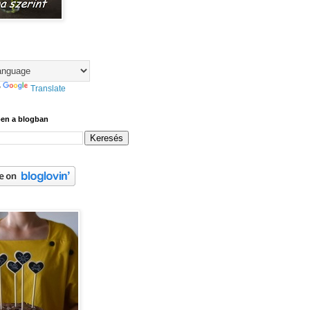
y
Translate
ben a blogban