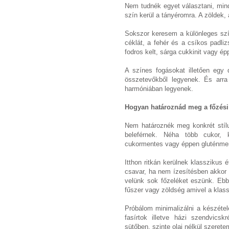
Nem tudnék egyet választani, mind
szín kerül a tányéromra. A zöldek, a
Sokszor keresem a különleges szí
céklát, a fehér és a csíkos padlizsá
fodros kelt, sárga cukkinit vagy épp
A színes fogásokat illetően egy
összetevőkből legyenek. És arra
harmóniában legyenek.
Hogyan határoznád meg a főzési 
Nem határoznék meg konkrét stílu
beleférnek. Néha több cukor,
cukormentes vagy éppen gluténmen
Itthon ritkán kerülnek klasszikus 
csavar, ha nem ízesítésben akkor a
velünk sok főzeléket eszünk. Ebbe
fűszer vagy zöldség amivel a klassz
Próbálom minimalizálni a készéte
fasírtok illetve házi szendvics
sütőben, szinte olaj nélkül szerete