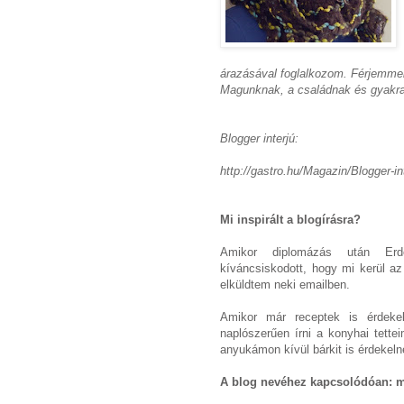
árazásával foglalkozom. Férjemmel,
Magunknak, a családnak és gyakra
Blogger interjú:
http://gastro.hu/Magazin/Blogger-in
Mi inspirált a blogírásra?
Amikor diplomázás után Erd
kíváncsiskodott, hogy mi kerül a
elküldtem neki emailben.
Amikor már receptek is érdekel
naplószerűen írni a konyhai tette
anyukámon kívül bárkit is érdekeln
A blog nevéhez kapcsolódóan: m