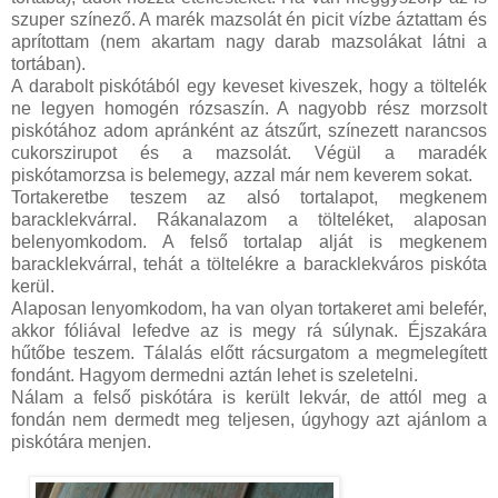
szuper színező. A marék mazsolát én picit vízbe áztattam és
aprítottam (nem akartam nagy darab mazsolákat látni a
tortában).
A darabolt piskótából egy keveset kiveszek, hogy a töltelék
ne legyen homogén rózsaszín. A nagyobb rész morzsolt
piskótához adom apránként az átszűrt, színezett narancsos
cukorszirupot és a mazsolát. Végül a maradék
piskótamorzsa is belemegy, azzal már nem keverem sokat.
Tortakeretbe teszem az alsó tortalapot, megkenem
baracklekvárral. Rákanalazom a tölteléket, alaposan
belenyomkodom. A felső tortalap alját is megkenem
baracklekvárral, tehát a töltelékre a baracklekváros piskóta
kerül.
Alaposan lenyomkodom, ha van olyan tortakeret ami belefér,
akkor fóliával lefedve az is megy rá súlynak. Éjszakára
hűtőbe teszem. Tálalás előtt rácsurgatom a megmelegített
fondánt. Hagyom dermedni aztán lehet is szeletelni.
Nálam a felső piskótára is került lekvár, de attól meg a
fondán nem dermedt meg teljesen, úgyhogy azt ajánlom a
piskótára menjen.