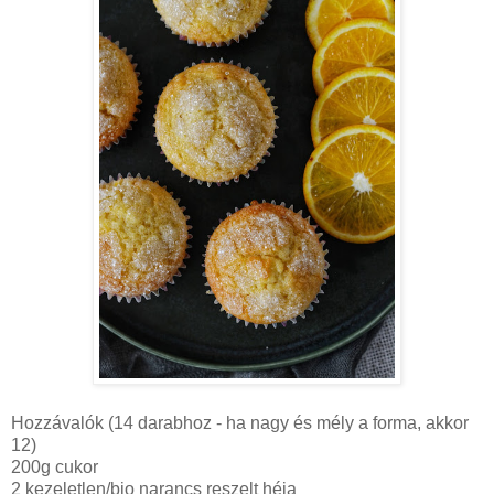
Hozzávalók (14 darabhoz - ha nagy és mély a forma, akkor
12)
200g cukor
2 kezeletlen/bio narancs reszelt héja