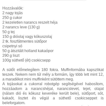
Hozzávalók:
2 nagy tojás
250 g cukor
2 kezeletlen narancs reszelt héja
2 narancs leve (130 g)
50 g tej
150 g dióolaj vagy kókuszolaj
2 tk. foszfátmentes sütőpor
csipetnyi só
50 g átszitált holland kakaópor
290 g liszt
100g süthető (ét) csokicsepp
A sütőt előmelegítem 180 fokra. Muffinformába kapszlikat
teszek. Nekem nem túl mély a formám, így több lett mint 12,
a maradèkot mini muffinként sütöttem meg.
A tojásokat a cukorral robotgép segítségével habosítom,
hozzáadom a narancshéjat, narancslevet, tejet, olajat
(nálam dió és kókusz keveréke került bele), sütőport, sót,
kakaót, lisztet és végül a süthető csokicseppet is
beleforgatom.