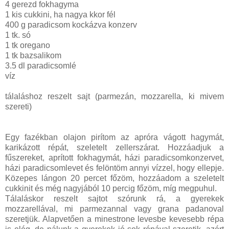
4 gerezd fokhagyma
1 kis cukkini, ha nagya kkor fél
400 g paradicsom kockázva konzerv
1 tk. só
1 tk oregano
1 tk bazsalikom
3.5 dl paradicsomlé
víz
tálaláshoz reszelt sajt (parmezán, mozzarella, ki mivem
szereti)
Egy fazékban olajon pirítom az apróra vágott hagymát,
karikázott répát, szeletelt zellerszárat. Hozzáadjuk a
fűszereket, aprított fokhagymát, házi paradicsomkonzervet,
házi paradicsomlevet és felöntöm annyi vízzel, hogy ellepje.
Közepes lángon 20 percet főzöm, hozzáadom a szeletelt
cukkinit és még nagyjából 10 percig főzöm, míg megpuhul.
Tálaláskor reszelt sajtot szórunk rá, a gyerekek
mozzarellával, mi parmezannal vagy grana padanoval
szeretjük. Alapvetően a minestrone levesbe kevesebb répa