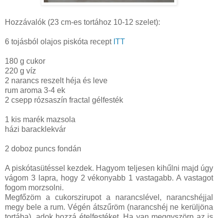
Hozzávalók (23 cm-es tortához 10-12 szelet):
6 tojásból olajos piskóta recept
ITT
180 g cukor
220 g víz
2 narancs reszelt héja és leve
rum aroma 3-4 ek
2 csepp rózsaszín fractal gélfesték
1 kis marék mazsola
házi baracklekvár
2 doboz puncs fondán
A piskótasütéssel kezdek. Hagyom teljesen kihűlni majd úgy
vágom 3 lapra, hogy 2 vékonyabb 1 vastagabb. A vastagot
fogom morzsolni.
Megfőzöm a cukorszirupot a narancslével, narancshéjjal
megy bele a rum. Végén átszűröm (narancshéj ne kerüljöna
tortába), adok hozzá ételfestéket. Ha van meggyszörp az is