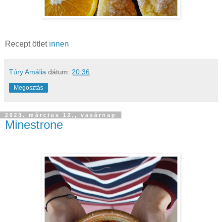
Recept ötlet
innen
Túry Amália
dátum:
20:36
Megosztás
2023. március 12., vasárnap
Minestrone