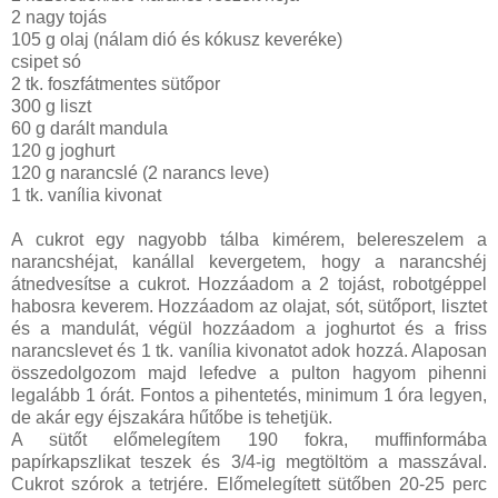
2 nagy tojás
105 g olaj (nálam dió és kókusz keveréke)
csipet só
2 tk. foszfátmentes sütőpor
300 g liszt
60 g darált mandula
120 g joghurt
120 g narancslé (2 narancs leve)
1 tk. vanília kivonat
A cukrot egy nagyobb tálba kimérem, belereszelem a
narancshéjat, kanállal kevergetem, hogy a narancshéj
átnedvesítse a cukrot. Hozzáadom a 2 tojást, robotgéppel
habosra keverem. Hozzáadom az olajat, sót, sütőport, lisztet
és a mandulát, végül hozzáadom a joghurtot és a friss
narancslevet és 1 tk. vanília kivonatot adok hozzá. Alaposan
összedolgozom majd lefedve a pulton hagyom pihenni
legalább 1 órát. Fontos a pihentetés, minimum 1 óra legyen,
de akár egy éjszakára hűtőbe is tehetjük.
A sütőt előmelegítem 190 fokra, muffinformába
papírkapszlikat teszek és 3/4-ig megtöltöm a masszával.
Cukrot szórok a tetrjére. Előmelegített sütőben 20-25 perc