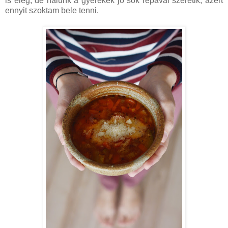
is elég, de nálunk a gyerekek jó sok répával szeretik, azért
ennyit szoktam bele tenni.