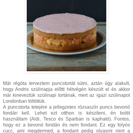
Már régóta terveztem puncstortát sütni, aztán úgy alakult,
hogy Andris szülinapja előtti hétvégén készült el és akkor
már kineveztük szülinapi tortának, mert az igazi szülinapot
Londonban töltöttük.
A puncstorta tetejére a jellegzetes rózsaszín puncs bevonó
fondán kell. Lehet ezt otthon is készíteni, én boltit
használtam (Aldi, Tesco és Sparban is kapható). Fontos,
hogy ez a bevonó fondán és nem fondant. Ez egy folyós
cucc, ami megdermed, a fondant pedig olyasmi mint a