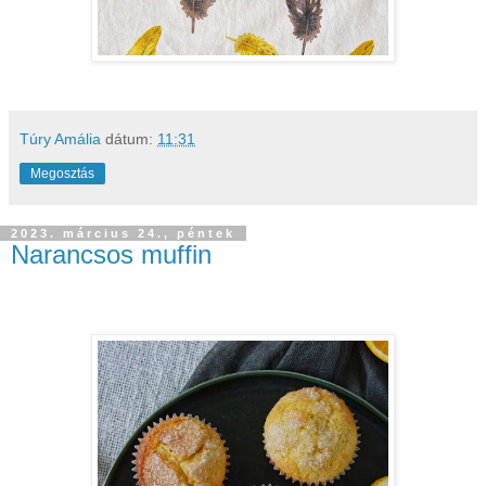
Túry Amália
dátum:
11:31
Megosztás
2023. március 24., péntek
Narancsos muffin