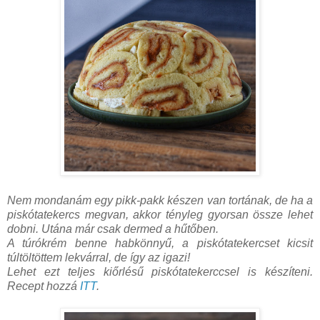
Nem mondanám egy pikk-pakk készen van tortának, de ha a
piskótatekercs megvan, akkor tényleg gyorsan össze lehet
dobni. Utána már csak dermed a hűtőben.
A túrókrém benne habkönnyű, a piskótatekercset kicsit
túltöltöttem lekvárral, de így az igazi!
Lehet ezt teljes kiőrlésű piskótatekerccsel is készíteni.
Recept hozzá
ITT
.