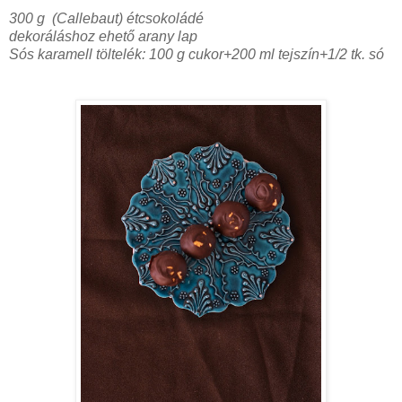
300 g (Callebaut) étcsokoládé
dekoráláshoz ehető arany lap
Sós karamell töltelék: 100 g cukor+200 ml tejszín+1/2 tk. só