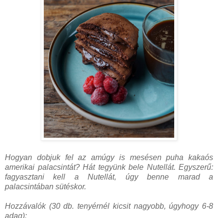
Hogyan dobjuk fel az amúgy is mesésen puha kakaós
amerikai palacsintát? Hát tegyünk bele Nutellát. Egyszerű:
fagyasztani kell a Nutellát, úgy benne marad a
palacsintában sütéskor.
Hozzávalók (30 db. tenyérnél kicsit nagyobb, úgyhogy 6-8
adag):