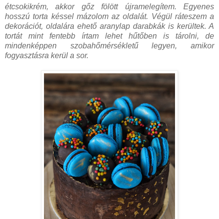
étcsokikrém, akkor gőz fölött újramelegítem. Egyenes
hosszú torta késsel mázolom az oldalát. Végül ráteszem a
dekorációt, oldalára ehető aranylap darabkák is kerültek. A
tortát mint fentebb írtam lehet hűtőben is tárolni, de
mindenképpen szobahőmérsékletű legyen, amikor
fogyasztásra kerül a sor.