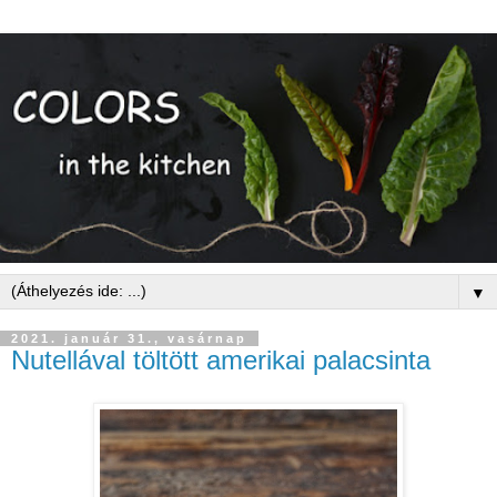
▼
2021. január 31., vasárnap
Nutellával töltött amerikai palacsinta