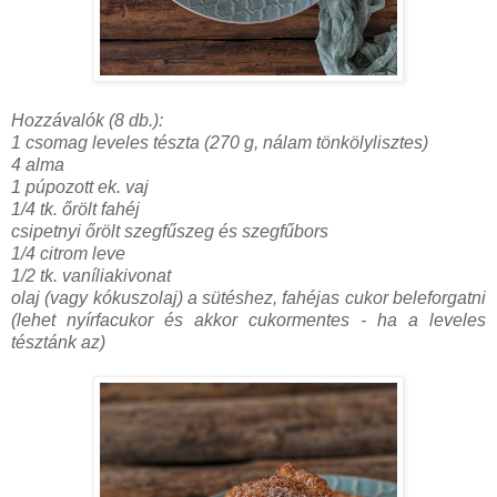
Hozzávalók (8 db.):
1 csomag leveles tészta (270 g, nálam tönkölylisztes)
4 alma
1 púpozott ek. vaj
1/4 tk. őrölt fahéj
csipetnyi őrölt szegfűszeg és szegfűbors
1/4 citrom leve
1/2 tk. vaníliakivonat
olaj (vagy kókuszolaj) a sütéshez, fahéjas cukor beleforgatni
(lehet nyírfacukor és akkor cukormentes - ha a leveles
tésztánk az)