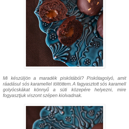
Mi készüljön a maradék piskótából? Piskótagolyó, amit
ráadásul sós karamellel töltöttem. A fagyasztott sós karamell
golyócskákat könnyű a süti közepére helyezni, mire
fogyasztjuk viszont szépen kiolvadnak.