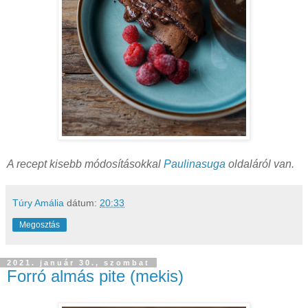
A recept kisebb módosításokkal
Paulinasuga
oldaláról van.
Túry Amália
dátum:
20:33
Megosztás
2021. január 30., szombat
Forró almás pite (mekis)