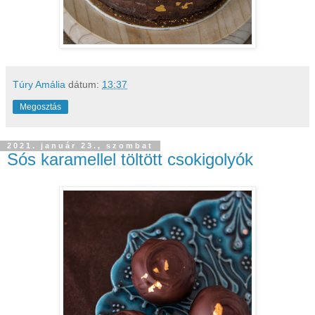
Túry Amália
dátum:
13:37
Megosztás
2021. január 23., szombat
Sós karamellel töltött csokigolyók