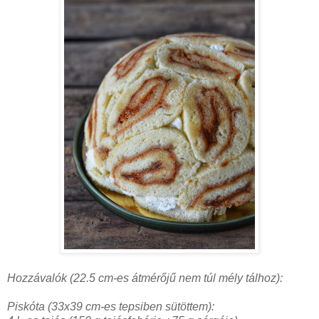
Hozzávalók (22.5 cm-es átmérőjű nem túl mély tálhoz):
Piskóta (33x39 cm-es tepsiben sütöttem):