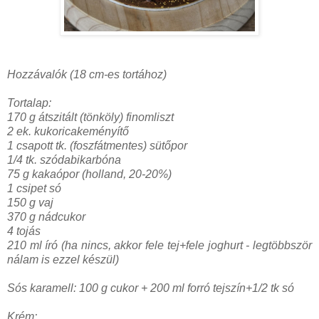
Hozzávalók (18 cm-es tortához)
Tortalap:
170 g átszitált (tönköly) finomliszt
2 ek. kukoricakeményítő
1 csapott tk. (foszfátmentes) sütőpor
1/4 tk. szódabikarbóna
75 g kakaópor (holland, 20-20%)
1 csipet só
150 g vaj
370 g nádcukor
4 tojás
210 ml író (ha nincs, akkor fele tej+fele joghurt - legtöbbször
nálam is ezzel készül)
Sós karamell: 100 g cukor + 200 ml forró tejszín+1/2 tk só
Krém: