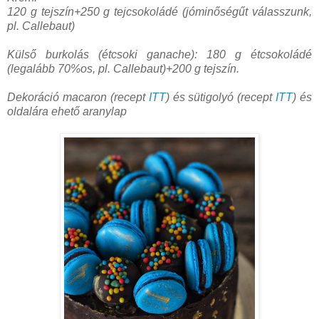
120 g tejszín+250 g tejcsokoládé (jóminőségűt válasszunk,
pl. Callebaut)
Külső burkolás (é
tcsoki ganache): 180 g étcsokoládé
(legalább 70%os, pl. Callebaut)+200 g tejszín.
Dekoráció macaron (recept
ITT
) és sütigolyó (recept
ITT
) és
oldalára ehető aranylap