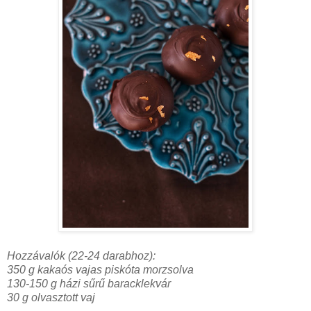
Hozzávalók (22-24 darabhoz):
350 g kakaós vajas piskóta morzsolva
130-150 g házi sűrű baracklekvár
30 g olvasztott vaj