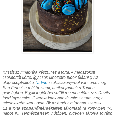
Kristóf szülinapjára készült ez a torta. A megszokott
csokitortát kérte, így csak kinézetre tudok újítani :)
Az
alaprecept/ötlet a
Tartine
szakácskönyvből van, amit még
San Franciscoból hoztunk, amikor jártunk a Tartine
pékségben. Egyik legtöbbet sütött recept belőle ez a Devils
food layer cake. Gyerekeknek annyit változtattam, hogy
tejcsokikrém kerül bele, ők az étnél azt jobban szeretik.
Ez a torta
szobahőmérsékleten tárolható
(a könyvben 4-5
napot ír). Természetesen hűtőben, hidegen tárolva tovább