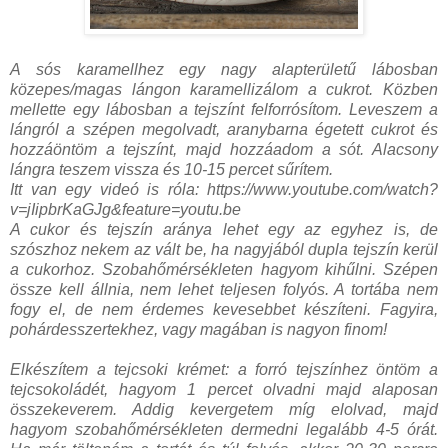
A sós karamellhez egy nagy alapterületű lábosban
közepes/magas lángon karamellizálom a cukrot. Közben
mellette egy lábosban a tejszínt felforrósítom. Leveszem a
lángról a szépen megolvadt, aranybarna égetett cukrot és
hozzáöntöm a tejszínt, majd hozzáadom a sót. Alacsony
lángra teszem vissza és 10-15 percet sűrítem.
Itt van egy videó is róla: https://www.youtube.com/watch?
v=jIipbrKaGJg&feature=youtu.be
A cukor és tejszín aránya lehet egy az egyhez is, de
szószhoz nekem az vált be, ha nagyjából dupla tejszín kerül
a cukorhoz. Szobahőmérsékleten hagyom kihűlni. Szépen
össze kell állnia, nem lehet teljesen folyós. A tortába nem
fogy el, de nem érdemes kevesebbet készíteni. Fagyira,
pohárdesszertekhez, vagy magában is nagyon finom!
Elkészítem a tejcsoki krémet: a forró tejszínhez öntöm a
tejcsokoládét, hagyom 1 percet olvadni majd alaposan
összekeverem. Addig kevergetem míg elolvad, majd
hagyom szobahőmérsékleten dermedni legalább 4-5 órát.