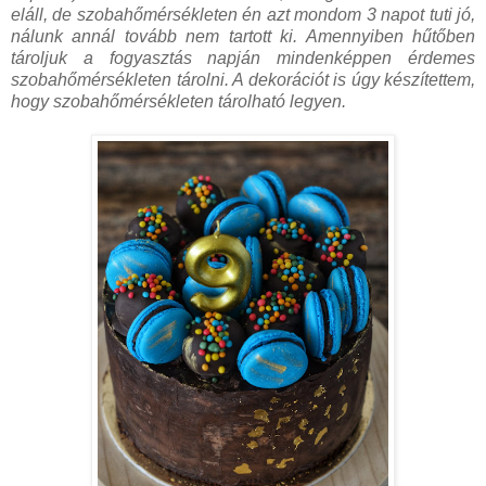
eláll, de szobahőmérsékleten én azt mondom 3 napot tuti jó,
nálunk annál tovább nem tartott ki. Amennyiben hűtőben
tároljuk a fogyasztás napján mindenképpen érdemes
szobahőmérsékleten tárolni. A dekorációt is úgy készítettem,
hogy szobahőmérsékleten tárolható legyen.