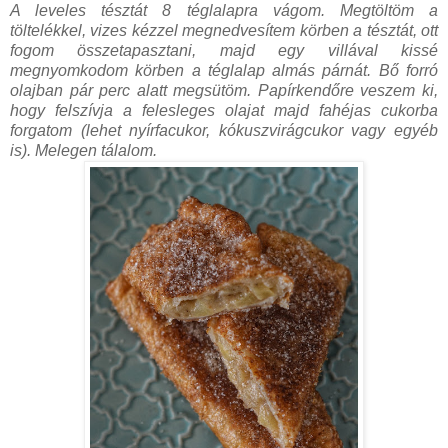
A leveles tésztát 8 téglalapra vágom. Megtöltöm a
töltelékkel, vizes kézzel megnedvesítem körben a tésztát, ott
fogom összetapasztani, majd egy villával kissé
megnyomkodom körben a téglalap almás párnát. Bő forró
olajban pár perc alatt megsütöm. Papírkendőre veszem ki,
hogy felszívja a felesleges olajat majd fahéjas cukorba
forgatom (lehet nyírfacukor, kókuszvirágcukor vagy egyéb
is). Melegen tálalom.