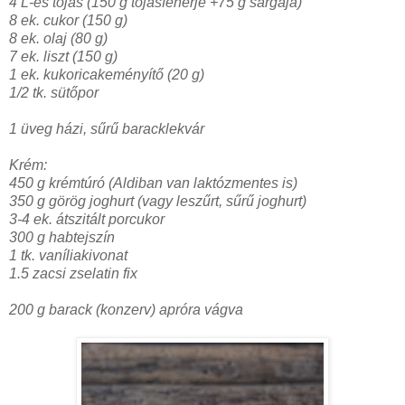
4 L-es tojás (150 g tojásfehérje +75 g sárgája)
8 ek. cukor (150 g)
8 ek. olaj (80 g)
7 ek. liszt (150 g)
1 ek. kukoricakeményítő (20 g)
1/2 tk. sütőpor
1 üveg házi, sűrű baracklekvár
Krém:
450 g krémtúró (Aldiban van laktózmentes is)
350 g görög joghurt (vagy leszűrt, sűrű joghurt)
3-4 ek. átszitált porcukor
300 g habtejszín
1 tk. vaníliakivonat
1.5 zacsi zselatin fix
200 g barack (konzerv) apróra vágva