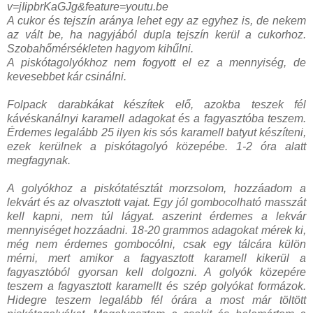
v=jIipbrKaGJg&feature=youtu.be
A cukor és tejszín aránya lehet egy az egyhez is, de nekem
az vált be, ha nagyjából dupla tejszín kerül a cukorhoz.
Szobahőmérsékleten hagyom kihűlni.
A piskótagolyókhoz nem fogyott el ez a mennyiség, de
kevesebbet kár csinálni.
Folpack darabkákat készítek elő, azokba teszek fél
kávéskanálnyi karamell adagokat és a fagyasztóba teszem.
Érdemes legalább 25 ilyen kis sós karamell batyut készíteni,
ezek kerülnek a piskótagolyó közepébe. 1-2 óra alatt
megfagynak.
A golyókhoz a piskótatésztát morzsolom, hozzáadom a
lekvárt és az olvasztott vajat. Egy jól gombocolható masszát
kell kapni, nem túl lágyat. aszerint érdemes a lekvár
mennyiséget hozzáadni. 18-20 grammos adagokat mérek ki,
még nem érdemes gombocólni, csak egy tálcára külön
mérni, mert amikor a fagyasztott karamell kikerül a
fagyasztóból gyorsan kell dolgozni. A golyók közepére
teszem a fagyasztott karamellt és szép golyókat formázok.
Hidegre teszem legalább fél órára a most már töltött