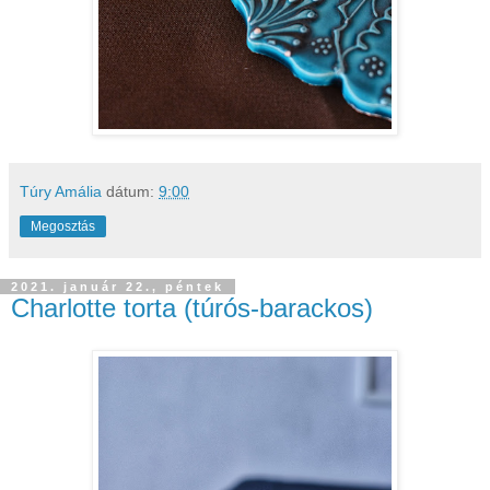
Túry Amália
dátum:
9:00
Megosztás
2021. január 22., péntek
Charlotte torta (túrós-barackos)