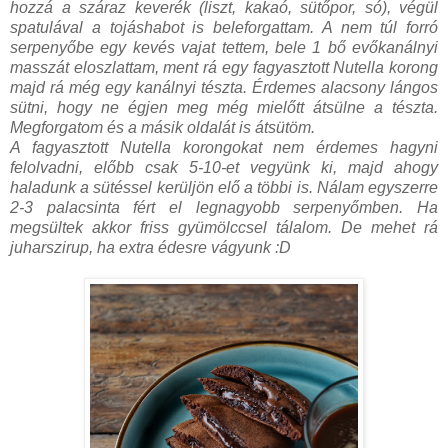
hozzá a száraz keverék (liszt, kakaó, sütőpor, só), végül
spatulával a tojáshabot is beleforgattam. A nem túl forró
serpenyőbe egy kevés vajat tettem, bele 1 bő evőkanálnyi
masszát eloszlattam, ment rá egy fagyasztott Nutella korong
majd rá még egy kanálnyi tészta. Érdemes alacsony lángos
sütni, hogy ne égjen meg még mielőtt átsülne a tészta.
Megforgatom és a másik oldalát is átsütöm.
A fagyasztott Nutella korongokat nem érdemes hagyni
felolvadni, előbb csak 5-10-et vegyünk ki, majd ahogy
haladunk a sütéssel kerüljön elő a többi is. Nálam egyszerre
2-3 palacsinta fért el legnagyobb serpenyőmben. Ha
megsültek akkor friss gyümölccsel tálalom. De mehet rá
juharszirup, ha extra édesre vágyunk :D