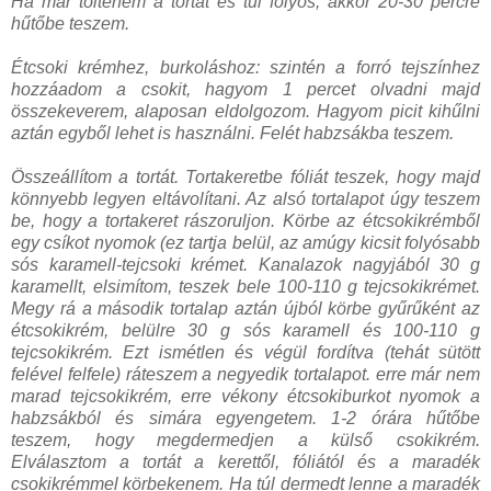
Ha már tölteném a tortát és túl folyós, akkor 20-30 percre
hűtőbe teszem.
Étcsoki krémhez, burkoláshoz: szintén a forró tejszínhez
hozzáadom a csokit, hagyom 1 percet olvadni majd
összekeverem, alaposan eldolgozom. Hagyom picit kihűlni
aztán egyből lehet is használni. Felét habzsákba teszem.
Összeállítom a tortát. Tortakeretbe fóliát teszek, hogy majd
könnyebb legyen eltávolítani. Az alsó tortalapot úgy teszem
be, hogy a tortakeret rászoruljon. Körbe az étcsokikrémből
egy csíkot nyomok (ez tartja belül, az amúgy kicsit folyósabb
sós karamell-tejcsoki krémet. Kanalazok nagyjából 30 g
karamellt, elsimítom, teszek bele 100-110 g tejcsokikrémet.
Megy rá a második tortalap aztán újból körbe gyűrűként az
étcsokikrém, belülre 30 g sós karamell és 100-110 g
tejcsokikrém. Ezt ismétlen és végül fordítva (tehát sütött
felével felfele) ráteszem a negyedik tortalapot. erre már nem
marad tejcsokikrém, erre vékony étcsokiburkot nyomok a
habzsákból és simára egyengetem. 1-2 órára hűtőbe
teszem, hogy megdermedjen a külső csokikrém.
Elválasztom a tortát a kerettől, fóliától és a maradék
csokikrémmel körbekenem. Ha túl dermedt lenne a maradék