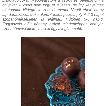
piskótagolyókat. Megolvasztom a csokit és belemártom a
golyókat. A csoki nem fogy el teljesen, de így kényelmes
mártogatni. Hidegre teszem dermedni. Végül ehető arany
lap darabkákkal dekorálom. A töltött piskótagolyók 2-3 napot
szobahőmérsékleten is elállnak. Hűtőben 5-6 napig.
Fogyasztás előtt néhány órával mindenképpen kerüljön
szobahőmérsékletre, a csoki úgy a legfinomabb.