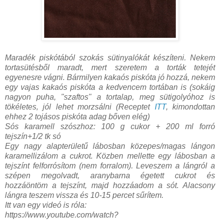
Maradék piskótából szokás sütinyalókát készíteni. Nekem
tortasütésből maradt, mert szeretem a torták tetejét
egyenesre vágni. Bármilyen kakaós piskóta jó hozzá, nekem
egy vajas kakaós piskóta a kedvencem tortában is (sokáig
nagyon puha, "szaftos" a tortalap, meg sütigolyóhoz is
tökéletes, jól lehet morzsálni (Receptet
ITT
, kimondottan
ehhez 2 tojásos piskóta adag bőven elég)
Sós karamell szószhoz: 100 g cukor + 200 ml forró
tejszín+1/2 tk só
Egy nagy alapterületű lábosban közepes/magas lángon
karamellizálom a cukrot. Közben mellette egy lábosban a
tejszínt felforrósítom (nem forralom). Leveszem a lángról a
szépen megolvadt, aranybarna égetett cukrot és
hozzáöntöm a tejszínt, majd hozzáadom a sót. Alacsony
lángra teszem vissza és 10-15 percet sűrítem.
Itt van egy videó is róla:
https://www.youtube.com/watch?