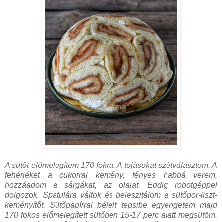
A sütőt előmelegítem 170 fokra. A tojásokat szétválasztom. A
fehérjéket a cukorral kemény, fényes habbá verem,
hozzáadom a sárgákat, az olajat. Eddig robotgéppel
dolgozok. Spatulára váltok és beleszitálom a sütőpor-liszt-
keményítőt. Sütőpapírral bélelt tepsibe egyengetem majd
170 fokos előmelegített sütőben 15-17 perc alatt megsütöm.