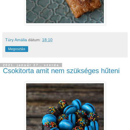
Túry Amália
dátum:
18:10
Megosztás
2021. január 27., szerda
Csokitorta amit nem szükséges hűteni