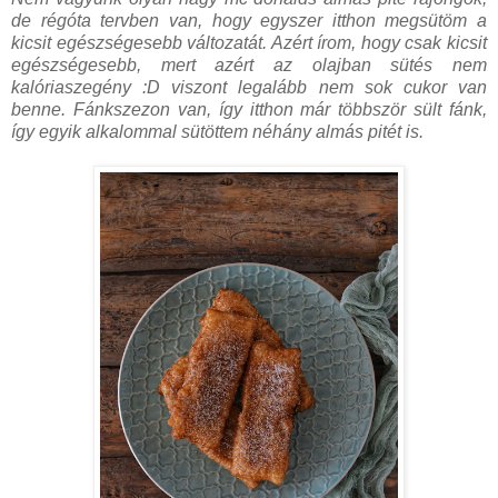
de régóta tervben van, hogy egyszer itthon megsütöm a
kicsit egészségesebb változatát. Azért írom, hogy csak kicsit
egészségesebb, mert azért az olajban sütés nem
kalóriaszegény :D viszont legalább nem sok cukor van
benne. Fánkszezon van, így itthon már többször sült fánk,
így egyik alkalommal sütöttem néhány almás pitét is.