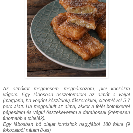
Az almákat megmosom, meghámozom, pici kockákra
vágom. Egy lábosban összeforralom az almát a vajjal
(margarin, ha vegánt készítünk), fűszerekkel, citromlével 5-7
perc alatt. Ha megpuhult az alma, akkor a felét botmixerrel
pépesítem és végül összekeverem a darabossal (krémesen
finomabb a töltelék).
Egy lábosban bő olajat forrósítok nagyjából 180 fokra (9
fokozatból nálam 8-as)