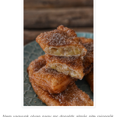
Nem vagyunk olyan nagy mc donalds almás pite rajongók,