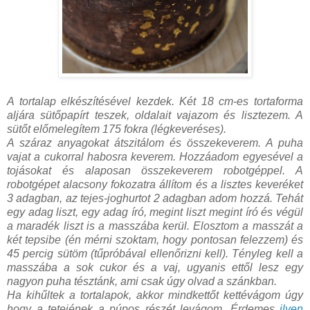
A tortalap elkészítésével kezdek. Két 18 cm-es tortaforma
aljára sütőpapírt teszek, oldalait vajazom és lisztezem. A
sütőt előmelegítem 175 fokra (légkeveréses).
A száraz anyagokat átszitálom és összekeverem. A puha
vajat a cukorral habosra keverem. Hozzáadom egyesével a
tojásokat és alaposan összekeverem robotgéppel. A
robotgépet alacsony fokozatra állítom és a lisztes keveréket
3 adagban, az tejes-joghurtot 2 adagban adom hozzá. Tehát
egy adag liszt, egy adag író, megint liszt megint író és végül
a maradék liszt is a masszába kerül. Elosztom a masszát a
két tepsibe (én mérni szoktam, hogy pontosan felezzem) és
45 percig sütöm (tűpróbával ellenőrizni kell). Tényleg kell a
masszába a sok cukor és a vaj, ugyanis ettől lesz egy
nagyon puha tésztánk, ami csak úgy olvad a szánkban.
Ha kihűltek a tortalapok, akkor mindkettőt kettévágom úgy
hogy a tetejének a púpos részét levágom. Érdemes
ilyen