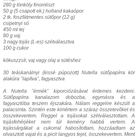
280 g tönköly finomliszt
50 g (5 csapott ek.) holland kakaópor
2 tk. foszfátmentes sütőpor (12 g)
csipetnyi só
450 ml tej
80 g vaj
3 nagy tojás (L-es) szétválasztva
100 g cukor
kókuszzsír, vaj vagy olaj a sütéshez
30 teáskanálnyi (kissé púpozott) Nutella sütőpapírra kör
alakúra "lapítva", fagyasztva
A Nutella "érmék" kiporciózásával érdemes kezdeni.
Sütőpapírra kanalazom dobozba, egymásra és a
fagyasztóba teszem éjszakára. Nálam reggelire készült a
palacsinta. Szintén este kimértem a száraz összetevőket és
összekevertem. Reggel a tojásokat szétválasztottam. A
tojásfehérjéket nem túl kemény habbá vertem. A
tojássárgákat a cukorral habosítottam, hozzáadtam az
olvasztott vajat és a picit langyos tejet, összekevertem. Ment