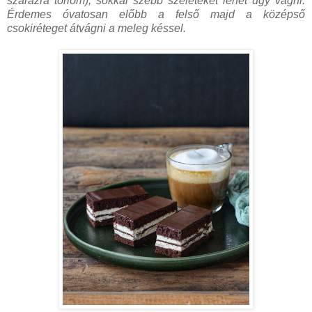
szárazra törlöm), sokkal szebb szeleteket lehet úgy vágni.
Érdemes óvatosan előbb a felső majd a középső
csokiréteget átvágni a meleg késsel.