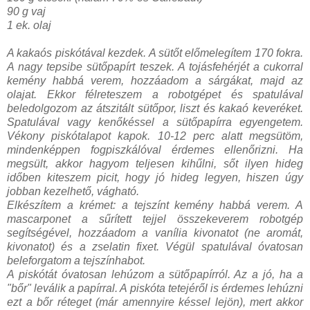
90 g vaj
1 ek. olaj
A kakaós piskótával kezdek. A sütőt előmelegítem 170 fokra.
A nagy tepsibe sütőpapírt teszek. A tojásfehérjét a cukorral
kemény habbá verem, hozzáadom a sárgákat, majd az
olajat. Ekkor félreteszem a robotgépet és spatulával
beledolgozom az átszitált sütőpor, liszt és kakaó keveréket.
Spatulával vagy kenőkéssel a sütőpapírra egyengetem.
Vékony piskótalapot kapok. 10-12 perc alatt megsütöm,
mindenképpen fogpiszkálóval érdemes ellenőrizni. Ha
megsült, akkor hagyom teljesen kihűlni, sőt ilyen hideg
időben kiteszem picit, hogy jó hideg legyen, hiszen úgy
jobban kezelhető, vágható.
Elkészítem a krémet: a tejszínt kemény habbá verem. A
mascarponet a sűrített tejjel összekeverem robotgép
segítségével, hozzáadom a vanília kivonatot (ne aromát,
kivonatot) és a zselatin fixet. Végül spatulával óvatosan
beleforgatom a tejszínhabot.
A piskótát óvatosan lehúzom a sütőpapírról. Az a jó, ha a
"bőr" leválik a papírral. A piskóta tetejéről is érdemes lehúzni
ezt a bőr réteget (már amennyire késsel lejön), mert akkor