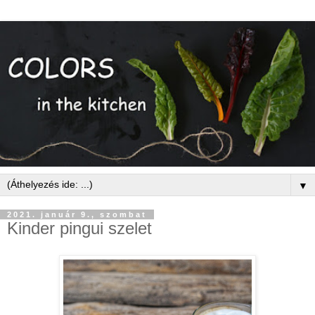
▼
2021. január 9., szombat
Kinder pingui szelet