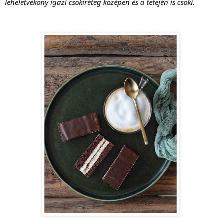
leheletvékony igazi csokiréteg középen és a tetején is csoki.