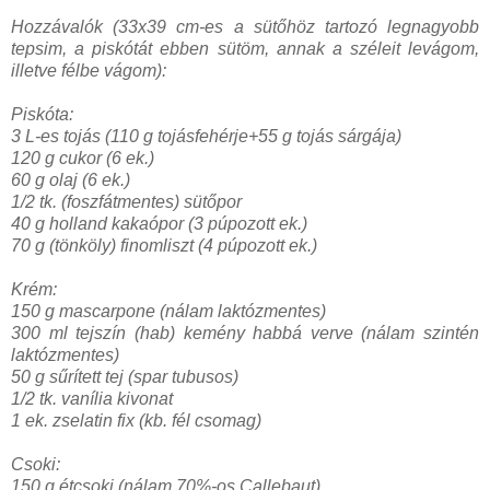
Hozzávalók (33x39 cm-es a sütőhöz tartozó legnagyobb
tepsim, a piskótát ebben sütöm, annak a széleit levágom,
illetve félbe vágom):
Piskóta:
3 L-es tojás (110 g tojásfehérje+55 g tojás sárgája)
120 g cukor (6 ek.)
60 g olaj (6 ek.)
1/2 tk. (foszfátmentes) sütőpor
40 g holland kakaópor (3 púpozott ek.)
70 g (tönköly) finomliszt (4 púpozott ek.)
Krém:
150 g mascarpone (nálam laktózmentes)
300 ml tejszín (hab) kemény habbá verve (nálam szintén
laktózmentes)
50 g sűrített tej (spar tubusos)
1/2 tk. vanília kivonat
1 ek. zselatin fix (kb. fél csomag)
Csoki:
150 g étcsoki (nálam 70%-os Callebaut)