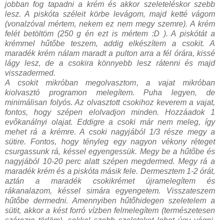
jobban fog tapadni a krém és akkor szeleteléskor szebb
lesz. A piskóta széleit körbe levágom, majd ketté vágom
(vonalzóval mértem, nekem ez nem megy szemre). A krém
felét betöltöm (250 g én ezt is mértem :D ). A piskótát a
krémmel hűtőbe teszem, addig elkészítem a csokit. A
maradék krém nálam maradt a pulton arra a fél órára, kissé
lágy lesz, de a csokira könnyebb lesz rátenni és majd
visszadermed.
A csokit mikróban megolvasztom, a vajat mikróban
kiolvasztó programon melegítem. Puha legyen, de
minimálisan folyós. Az olvasztott csokihoz keverem a vajat,
fontos, hogy szépen elolvadjon minden. Hozzáadok 1
evőkanálnyi olajat. Eddigre a csoki már nem meleg, így
mehet rá a krémre. A csoki nagyjából 1/3 része megy a
sütire. Fontos, hogy tényleg egy nagyon vékony réteget
csurgassunk rá, késsel egyengessük. Megy be a hűtőbe és
nagyjából 10-20 perc alatt szépen megdermed. Megy rá a
maradék krém és a piskóta másik fele. Dermesztem 1-2 órát,
aztán a maradék csokikrémet újramelegítem és
rákanalazom, késsel simára egyengetem. Visszateszem
hűtőbe dermedni. Amennyiben hűtőhidegen szeletelem a
sütit, akkor a kést forró vízben felmelegítem (természetesen