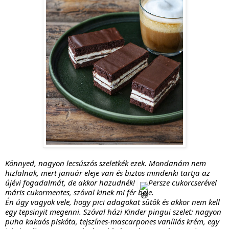
Könnyed, nagyon lecsúszós szeletkék ezek. Mondanám nem 
hizlalnak, mert január eleje van és biztos mindenki tartja az 
újévi fogadalmát, de akkor hazudnék! 
 Persze cukorcserével 
máris cukormentes, szóval kinek mi fér bele.
Én úgy vagyok vele, hogy pici adagokat sütök és akkor nem kell 
egy tepsinyit megenni. Szóval házi Kinder pingui szelet: nagyon 
puha kakaós piskóta, tejszínes-mascarpones vaníliás krém, egy 