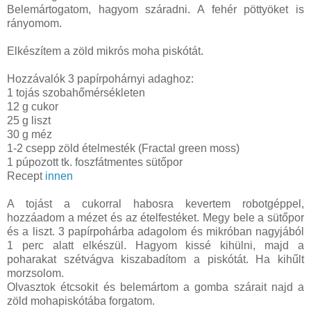
Belemártogatom, hagyom száradni. A fehér pöttyöket is
rányomom.
Elkészítem a zöld mikrós moha piskótát.
Hozzávalók 3 papírpohárnyi adaghoz:
1 tojás szobahőmérsékleten
12 g cukor
25 g liszt
30 g méz
1-2 csepp zöld ételmesték (Fractal green moss)
1 púpozott tk. foszfátmentes sütőpor
Recept
innen
A tojást a cukorral habosra kevertem robotgéppel,
hozzáadom a mézet és az ételfestéket. Megy bele a sütőpor
és a liszt. 3 papírpohárba adagolom és mikróban nagyjából
1 perc alatt elkészül. Hagyom kissé kihülni, majd a
poharakat szétvágva kiszabadítom a piskótát. Ha kihűlt
morzsolom.
Olvasztok étcsokit és belemártom a gomba szárait najd a
zöld mohapiskótába forgatom.