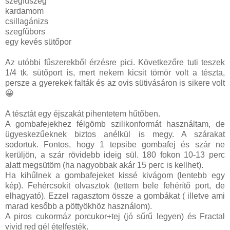
szegfűszeg
kardamom
csillagánizs
szegfűbors
egy kevés sütőpor
Az utóbbi fűszerekből érzésre pici. Következőre tuti teszek
1/4 tk. sütőport is, mert nekem kicsit tömör volt a tészta,
persze a gyerekek falták és az ovis sütivásáron is sikere volt
😀
A tésztát egy éjszakát pihentetem hűtőben.
A gombafejekhez félgömb szilikonformát használtam, de
ügyeskezűeknek biztos anélkül is megy. A szárakat
sodortuk. Fontos, hogy 1 tepsibe gombafej és szár ne
kerüljön, a szár rövidebb ideig sül. 180 fokon 10-13 perc
alatt megsütöm (ha nagyobbak akár 15 perc is kellhet).
Ha kihűlnek a gombafejeket kissé kivágom (lentebb egy
kép). Fehércsokit olvasztok (tettem bele fehérítő port, de
elhagyató). Ezzel ragasztom össze a gombákat ( illetve ami
marad kesőbb a pöttyökhöz használom).
A piros cukormáz porcukor+tej (jó sűrű legyen) és Fractal
vivid red gél ételfesték.