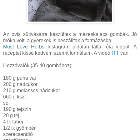
Az ovis sütivásárra készültek a mézeskalács gombák. Jó
móka volt, a gyerekek is beszálltak a formázásba.
Must Love Herbs
Instagram oldalán látta róla videót. A
receptet kissé kedvem szerint formáltam. A videó
ITT
van.
Hozzávalók (35-40 gombához):
180 g puha vaj
200 g nádcukor
210 g molasses nádcukor
660 g liszt
só
190 g tejszín
20 g tej
4 tk fahéj
1/2 tk gyömbér
szerecsendió