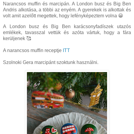
Narancsos muffin és marcipán. A London busz és Big Ben
Andris alkotása, a többi az enyém. A gyerekek is alkottak és
volt amit azelőtt megettek, hogy lefényképeztem volna 😀
A London busz és Big Ben karácsonyfadíszek utazós
emlékek, tavasszal vettük és azóta vártuk, hogy a fára
kerüljenek 🥰
A narancsos muffin receptje
ITT
Szolnoki Gera marcipánt szoktunk használni.