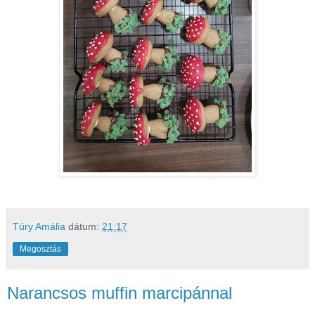
Túry Amália
dátum:
21:17
Megosztás
Narancsos muffin marcipánnal