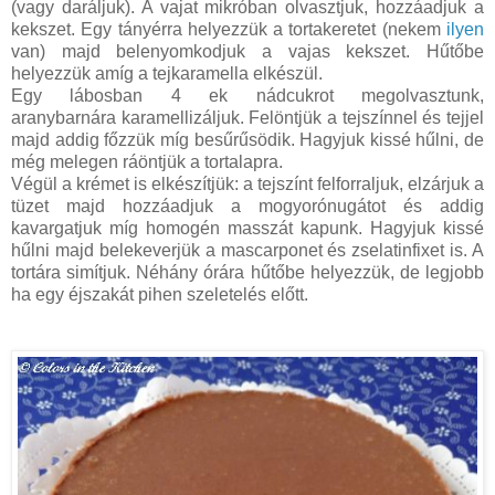
(vagy daráljuk). A vajat mikróban olvasztjuk, hozzáadjuk a
kekszet. Egy tányérra helyezzük a tortakeretet (nekem
ilyen
van) majd belenyomkodjuk a vajas kekszet. Hűtőbe
helyezzük amíg a tejkaramella elkészül.
Egy lábosban 4 ek nádcukrot megolvasztunk,
aranybarnára karamellizáljuk. Felöntjük a tejszínnel és tejjel
majd addig főzzük míg besűrűsödik. Hagyjuk kissé hűlni, de
még melegen ráöntjük a tortalapra.
Végül a krémet is elkészítjük: a tejszínt felforraljuk, elzárjuk a
tüzet majd hozzáadjuk a mogyorónugátot és addig
kavargatjuk míg homogén masszát kapunk. Hagyjuk kissé
hűlni majd belekeverjük a mascarponet és zselatinfixet is. A
tortára simítjuk. Néhány órára hűtőbe helyezzük, de legjobb
ha egy éjszakát pihen szeletelés előtt.