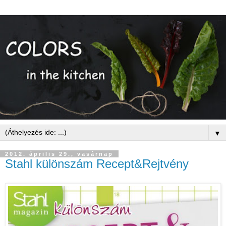
▼
2012. április 29., vasárnap
Stahl különszám Recept&Rejtvény