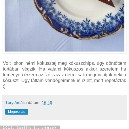
Volt itthon némi kókusztej meg kókuszchips, úgy döntöttem
tortában végzik. Ha valami kókuszos akkor szeretem ha
töményen érzem az ízét, azaz nem csak megmutatjuk neki a
kókuszt. Úgy láttam vendégeimnek is ízlett, mert repetáztak
:)
Túry Amália
dátum:
16:46
Megosztás
2012. április 6., péntek