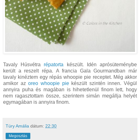
Tavaly Húsvétra
répatorta
készült. Idén aprósüteménybe
került a reszelt répa. A francia Gala Gourmandban már
tavaly kinéztem egy répás whoopie pie receptet. Még akkor
amikor az
oreo whoopie pie
készült szintén innen. Végül
annyira puha és magában is hihetetlenül finom lett, hogy
nem ragasztottam össze, szerintem simán megállja helyét
egymagában is annyira finom.
Túry Amália
dátum:
22:30
Megosztás