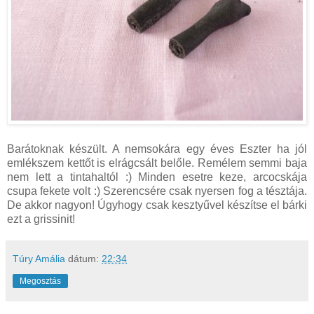
Barátoknak készült. A nemsokára egy éves Eszter ha jól
emlékszem kettőt is elrágcsált belőle. Remélem semmi baja
nem lett a tintahaltól :) Minden esetre keze, arcocskája
csupa fekete volt :) Szerencsére csak nyersen fog a tésztája.
De akkor nagyon! Úgyhogy csak kesztyűvel készítse el bárki
ezt a grissinit!
Túry Amália
dátum:
22:34
Megosztás