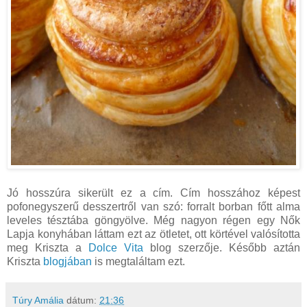
Jó hosszúra sikerült ez a cím. Cím hosszához képest
pofonegyszerű desszertről van szó: forralt borban főtt alma
leveles tésztába göngyölve. Még nagyon régen egy Nők
Lapja konyhában láttam ezt az ötletet, ott körtével valósította
meg Kriszta a
Dolce Vita
blog szerzője. Később aztán
Kriszta
blogjában
is megtaláltam ezt.
Túry Amália
dátum:
21:36