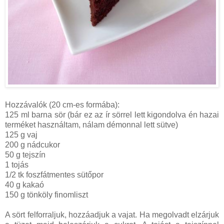
Hozzávalók (20 cm-es formába):
125 ml barna sör (bár ez az ír sörrel lett kigondolva én hazai
terméket használtam, nálam démonnal lett sütve)
125 g vaj
200 g nádcukor
50 g tejszín
1 tojás
1/2 tk foszfátmentes sütőpor
40 g kakaó
150 g tönköly finomliszt
A sört felforraljuk, hozzáadjuk a vajat. Ha megolvadt elzárjuk