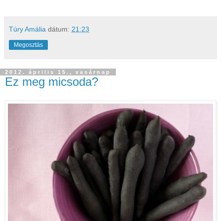
Túry Amália
dátum:
21:23
Megosztás
2012. április 15., vasárnap
Ez meg micsoda?