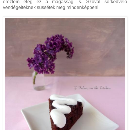
éreztem elég ez a magasság is. Szóval sörkedvelő
vendégeiteknek süssétek meg mindenképpen!