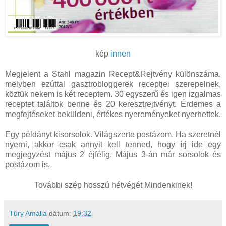
kép
innen
Megjelent a Stahl magazin Recept&Rejtvény különszáma,
melyben ezúttal gasztrobloggerek receptjei szerepelnek,
köztük nekem is két receptem. 30 egyszerű és igen izgalmas
receptet találtok benne és 20 keresztrejtvényt. Érdemes a
megfejtéseket beküldeni, értékes nyereményeket nyerhettek.
Egy példányt kisorsolok. Világszerte postázom. Ha szeretnél
nyerni, akkor csak annyit kell tenned, hogy írj ide egy
megjegyzést május 2 éjfélig. Május 3-án már sorsolok és
postázom is.
További szép hosszú hétvégét Mindenkinek!
Túry Amália
dátum:
19:32