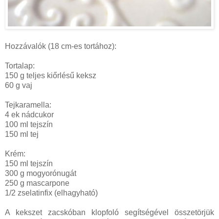
Hozzávalók (18 cm-es tortához):
Tortalap:
150 g teljes kiőrlésű keksz
60 g vaj
Tejkaramella:
4 ek nádcukor
100 ml tejszín
150 ml tej
Krém:
150 ml tejszín
300 g mogyorónugát
250 g mascarpone
1/2 zselatinfix (elhagyható)
A kekszet zacskóban klopfoló segítségével összetörjük