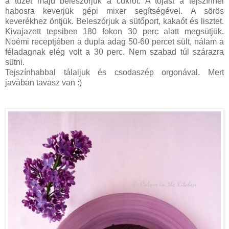
a tüzet majd beleszórjuk a cukrot. A tojást a tejszínnel
habosra keverjük gépi mixer segítségével. A sörös
keverékhez öntjük. Beleszórjuk a sütőport, kakaót és lisztet.
Kivajazott tepsiben 180 fokon 30 perc alatt megsütjük.
Noémi receptjében a dupla adag 50-60 percet sült, nálam a
féladagnak elég volt a 30 perc. Nem szabad túl szárazra
sütni.
Tejszínhabbal tálaljuk és csodaszép orgonával. Mert
javában tavasz van :)