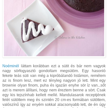
Noéminél
láttam korábban ezt a sütit és bár nem vagyok
nagy sörfogyasztó gondoltam megsütöm. Egy hasonló
fekete teás süti van még a kipróbálandó listámon, remélem
az is finom lesz, mert ez tényleg nagyon jó lett. Mint egy
brownie olyan finom, puha és igazán enyhe sör íz van...sőt
azt is merem állítani, hogy nem éreztem benne a sört. Csak
egy kis tejszínhab kellett mellé. Mandulasarok receptjének
felét sütöttem meg és szintén 20 cm-es formában sütöttem,
valószínű így az enyém sokkal alacsonyabb lett, de én úgy