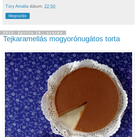
Túry Amália
dátum:
22:50
Megosztás
2012. április 18., szerda
Tejkaramellás mogyorónugátos torta