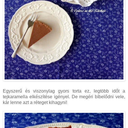
Egyszerű és viszonylag gyors torta ez, legtöbb időt a
tejkaramella elkészítése igényel. De megéri bíbelődni vele,
kár lenne azt a réteget kihagyni!