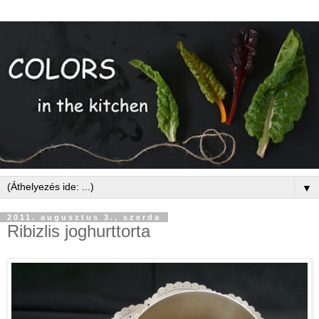
▼
2011. augusztus 3., szerda
Ribizlis joghurttorta