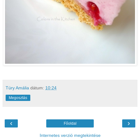
Túry Amália
dátum:
10:24
Megosztás
‹
›
Főoldal
Internetes verzió megtekintése