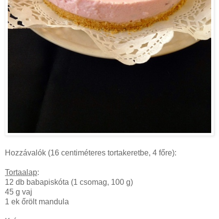
Hozzávalók (16 centiméteres tortakeretbe, 4 főre):
Tortaalap
:
12 db babapiskóta (1 csomag, 100 g)
45 g vaj
1 ek őrölt mandula