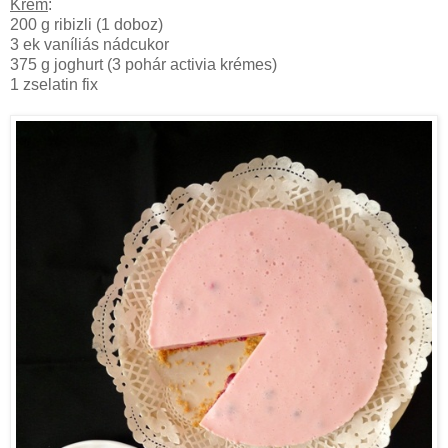
Krém
:
200 g ribizli (1 doboz)
3 ek vaníliás nádcukor
375 g joghurt (3 pohár activia krémes)
1 zselatin fix