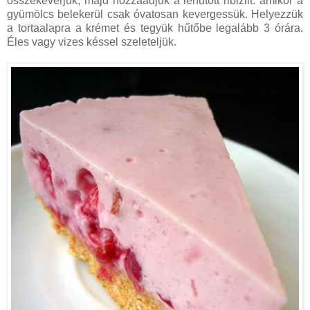
összekeverjük, majd hozzáadjuk a lehűtött ribizlit. amikor a
gyümölcs belekerül csak óvatosan kevergessük. Helyezzük
a tortaalapra a krémet és tegyük hűtőbe legalább 3 órára.
Éles vagy vizes késsel szeleteljük.