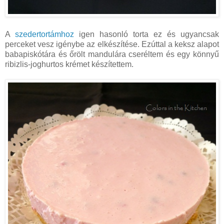
A
szedertortámhoz
igen hasonló torta ez és ugyancsak
perceket vesz igénybe az elkészítése. Ezúttal a keksz alapot
babapiskótára és őrölt mandulára cseréltem és egy könnyű
ribizlis-joghurtos krémet készítettem.