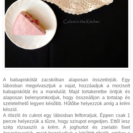
A babapiskótát zacskóban alaposan összetörjük. Egy
lábosban megolvasztjuk a vajat, hozzáadjuk a morzsolt
babapiskótát és a mandulát. Majd tortakeretbe öntjük és
alaposan belenyomkodjuk, hogy összeálljon a tortalap és
szeletelhető legyen később. Hűtőbe helyezzük amíg a krém
készül.
A ribizlit és cukrot egy lábosban felforraljuk. Éppen csak 1
percre helyezzük a tűzre, hogy szirupot engedjen. Ettől lesz
szép rózsaszín a krém. A joghurtot és zselatin fixet