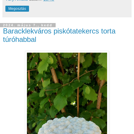
Megosztás
2024. május 7., kedd
Baracklekváros piskótatekercs torta
túróhabbal