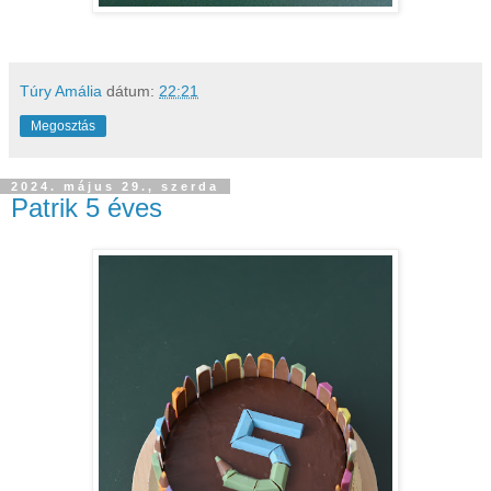
Túry Amália
dátum:
22:21
Megosztás
2024. május 29., szerda
Patrik 5 éves