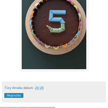
Túry Amália
dátum:
20:28
Megosztás