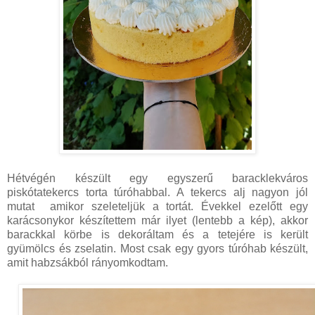
Hétvégén készült egy egyszerű baracklekváros
piskótatekercs torta túróhabbal. A tekercs alj nagyon jól
mutat amikor szeleteljük a tortát. Évekkel ezelőtt egy
karácsonykor készítettem már ilyet (lentebb a kép), akkor
barackkal körbe is dekoráltam és a tetejére is került
gyümölcs és zselatin. Most csak egy gyors túróhab készült,
amit habzsákból rányomkodtam.