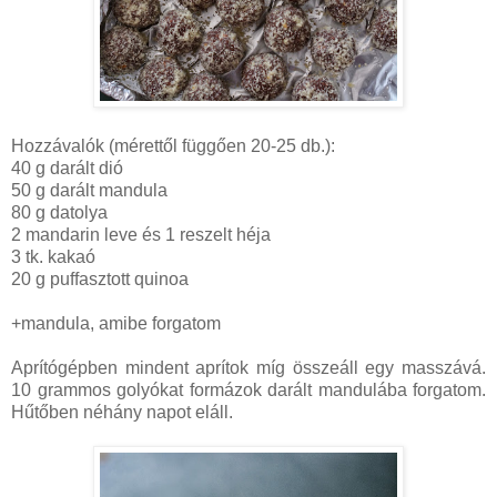
Hozzávalók (mérettől függően 20-25 db.):
40 g darált dió
50 g darált mandula
80 g datolya
2 mandarin leve és 1 reszelt héja
3 tk. kakaó
20 g puffasztott quinoa
+mandula, amibe forgatom
Aprítógépben mindent aprítok míg összeáll egy masszává.
10 grammos golyókat formázok darált mandulába forgatom.
Hűtőben néhány napot eláll.