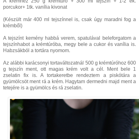
A krémhez 250 g krémtúró + 300 ml tejszín + 1-2 ek.
porcukor+ 1tk. vanília kivonat
(Készült már 400 ml tejszínnel is, csak úgy maradni fog a
krémből)
A tejszínt kemény habbá verem, spatulával beleforgatom a
tejszínhabot a krémtúróba, megy bele a cukor és vanília is.
Habzsákból a tortára nyomom.
Az alábbi karácsonyi tortaváltozatnál 500 g krémtúróhoz 600
g tejszín ment, ott magas krém volt a cél. Ment bele 1
zselatin fix is. A tortakeretbe rendeztem a piskótára a
gyümölcsöt ment rá a krém. Hagytam dermedni majd ment a
tetejére is a gyümölcs és rá zselatin.