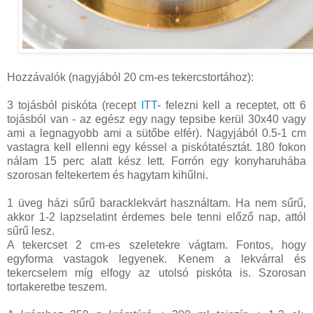
Hozzávalók (nagyjából 20 cm-es tekercstortához):
3 tojásból piskóta (recept
ITT
- felezni kell a receptet, ott 6
tojásból van - az egész egy nagy tepsibe kerül 30x40 vagy
ami a legnagyobb ami a sütőbe elfér). Nagyjából 0.5-1 cm
vastagra kell ellenni egy késsel a piskótatésztát. 180 fokon
nálam 15 perc alatt kész lett. Forrón egy konyharuhába
szorosan feltekertem és hagytam kihűlni.
1 üveg házi sűrű baracklekvárt használtam. Ha nem sűrű,
akkor 1-2 lapzselatint érdemes bele tenni előző nap, attól
sűrű lesz.
A tekercset 2 cm-es szeletekre vágtam. Fontos, hogy
egyforma vastagok legyenek. Kenem a lekvárral és
tekercselem míg elfogy az utolsó piskóta is. Szorosan
tortakeretbe teszem.