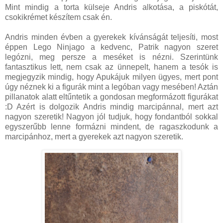
Mint mindig a torta külseje Andris alkotása, a piskótát,
csokikrémet készítem csak én.
Andris minden évben a gyerekek kívánságát teljesíti, most
éppen Lego Ninjago a kedvenc, Patrik nagyon szeret
legózni, meg persze a meséket is nézni. Szerintünk
fantasztikus lett, nem csak az ünnepelt, hanem a tesók is
megjegyzik mindig, hogy Apukájuk milyen ügyes, mert pont
úgy néznek ki a figurák mint a legóban vagy mesében! Aztán
pillanatok alatt eltűntetik a gondosan megformázott figurákat
:D Azért is dolgozik Andris mindig marcipánnal, mert azt
nagyon szeretik! Nagyon jól tudjuk, hogy fondantból sokkal
egyszerűbb lenne formázni mindent, de ragaszkodunk a
marcipánhoz, mert a gyerekek azt nagyon szeretik.