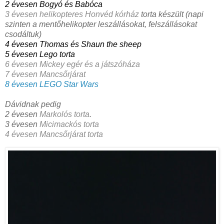
2 évesen Bogyó és Babóca
3 évesen helikopteres Honvéd kórház
torta készült (napi
szinten a mentőhelikopter leszállásokat, felszállásokat
csodáltuk)
4 évesen Thomas és Shaun the sheep
5 évesen Lego torta
6 évesen Mickey egér és a játszóháza
7 évesen Mancsőrjárat
8 évesen LEGO Star Wars
Dávidnak pedig
2 évesen
Markolós torta
.
3 évesen
Micimackós torta
4 évesen Mancsőrjárat torta