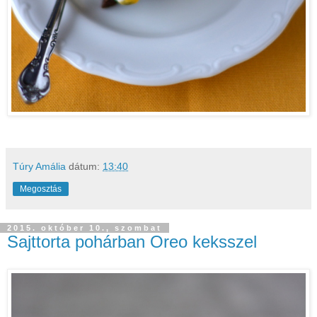
Túry Amália
dátum:
13:40
Megosztás
2015. október 10., szombat
Sajttorta pohárban Oreo keksszel