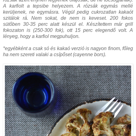
A karfiolt a tepsibe helyezem. A rózsák egymás mellé
kerüljenek, ne egymásra. Végül pedig cukrozatlan kakaót
szitálok rá. Nem sokat, de nem is keveset. 200 fokos
sütőben 30-35 perc alatt készül el. Készítettem már grill
fokozaton is (250-300 fok), ott 15 perc elegendő volt. A
lényeg, hogy a karfiol megpuhuljon.
*egyébként a csak só és kakaó verzió is nagyon finom, főleg
ha nem szereti valaki a csípőset (cayenne bors).