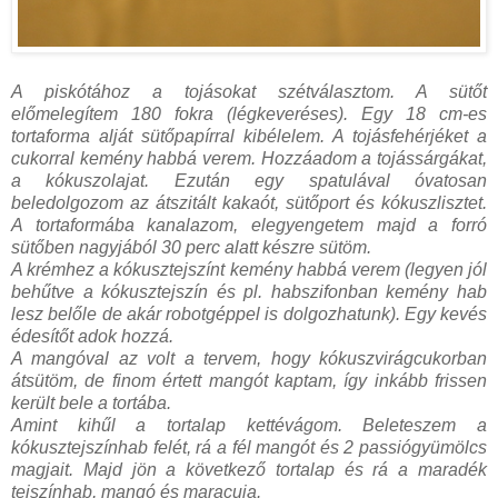
A piskótához a tojásokat szétválasztom. A sütőt
előmelegítem 180 fokra (légkeveréses). Egy 18 cm-es
tortaforma alját sütőpapírral kibélelem. A tojásfehérjéket a
cukorral kemény habbá verem. Hozzáadom a tojássárgákat,
a kókuszolajat. Ezután egy spatulával óvatosan
beledolgozom az átszitált kakaót, sütőport és kókuszlisztet.
A tortaformába kanalazom, elegyengetem majd a forró
sütőben nagyjából 30 perc alatt készre sütöm.
A krémhez a kókusztejszínt kemény habbá verem (legyen jól
behűtve a kókusztejszín és pl. habszifonban kemény hab
lesz belőle de akár robotgéppel is dolgozhatunk). Egy kevés
édesítőt adok hozzá.
A mangóval az volt a tervem, hogy kókuszvirágcukorban
átsütöm, de finom értett mangót kaptam, így inkább frissen
került bele a tortába.
Amint kihűl a tortalap kettévágom. Beleteszem a
kókusztejszínhab felét, rá a fél mangót és 2 passiógyümölcs
magjait. Majd jön a következő tortalap és rá a maradék
tejszínhab, mangó és maracuja.