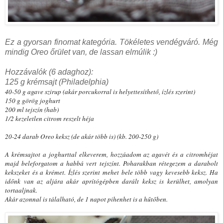
Ez a gyorsan finomat kategória. Tökéletes vendégváró. Még
mindig Oreo őrület van, de lassan elmúlik :)
Hozzávalók (6 adaghoz):
125 g krémsajt (Philadelphia)
40-50 g agave szirup (akár porcukorral is helyettesíthető, ízlés szerint)
150 g görög joghurt
200 ml tejszín (hab)
1/2 kezeletlen citrom reszelt héja
20-24 darab Oreo keksz (de akár több is) (kb. 200-250 g)
A krémsajtot a joghurttal elkeverem, hozzáadom az agavét és a citromhéjat
majd beleforgatom a habbá vert tejszínt. Poharakban rétegezem a darabolt
kekszeket és a krémet. Ízlés szerint mehet bele több vagy kevesebb keksz. Ha
időnk van az aljára akár aprítógépben darált keksz is kerülhet, amolyan
tortaaljnak.
Akár azonnal is tálalható, de 1 napot pihenhet is a hűtőben.