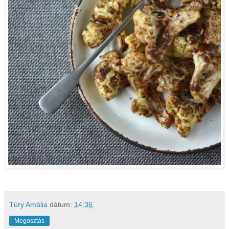
Túry Amália
dátum:
14:36
Megosztás