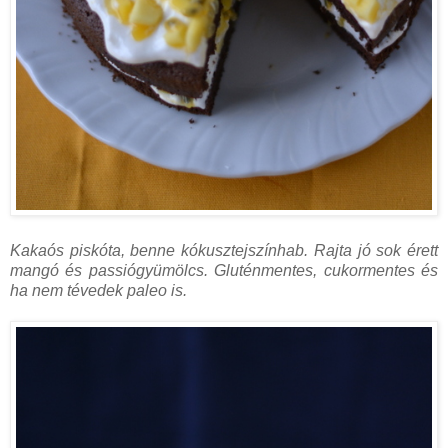
Kakaós piskóta, benne kókusztejszínhab. Rajta jó sok érett
mangó és passiógyümölcs. Gluténmentes, cukormentes és
ha nem tévedek paleo is.