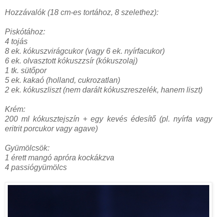
Hozzávalók (18 cm-es tortához, 8 szelethez):
Piskótához:
4 tojás
8 ek. kókuszvirágcukor (vagy 6 ek. nyírfacukor)
6 ek. olvasztott kókuszzsír (kókuszolaj)
1 tk. sütőpor
5 ek. kakaó (holland, cukrozatlan)
2 ek. kókuszliszt (nem darált kókuszreszelék, hanem liszt)
Krém:
200 ml kókusztejszín + egy kevés édesítő (pl. nyírfa vagy
eritrit porcukor vagy agave)
Gyümölcsök:
1 érett mangó apróra kockákzva
4 passiógyümölcs