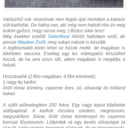
Valószínű sok olvasónak nem fogok újat mondani a kakaós
sült karfiollal. De hátha van, aki még nem hallott róla és meg
tudom győzni, hogy süsse meg :) Biztos siker lesz!
Még évekkel ezelőtt
Selectfood
Alíztól hallottam erről, de
persze
Mautner Zsófi
, meg sokan mások is készítik.
A legfinomabb köret lehet ez húsok mellé, de magában is
tökéletes vacsora. Esetleg egy kis mártogatós készülhet
hozzá, de ha arra sincs idő, akkor magában is megállja a
helyét.
Hozzávalók (2 főre magában, 4 főre köretnek):
1 nagy fej karfiol
őrölt római kömény, cayenne bors, só, olívaolaj és holland
kakaó
A sütőt előmelegítem 200 fokra. Egy nagy tepsit kibélelek
sütőpapírral. A karfiolt rózsáira szedem, megmosom,
megszárítom. Sóval, őrölt római köménnyel és cayenne
borssal fűszerezem. Löttyintek rá egy kevés olívaolajat (a
rózsák azért enyhén legyenek olajosak, de ne tocsogjanak).