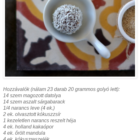
Hozzávalók (nálam 23 darab 20 grammos golyó lett):
14 szem magozott datolya
14 szem aszalt sárgabarack
1/4 narancs leve (4 ek.)
2 ek. olvasztott kókuszzsír
1 kezeletlen narancs reszelt héja
4 ek. holland kakaópor
4 ek. őrölt mandula
4 ek. kókuszreszelék