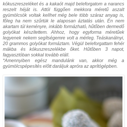
kókuszreszeléket és a kakaót majd beleforgatom a narancs
reszelt héját is. Attól függően mekkora méretű aszalt
gyümölcsök voltak kellhet még bele több száraz anyag is,
főleg ha nem szűrtük le alaposan áztatás után. Én nem
akartam túl keményre, inkább formázható, hűtőben dermedő
golyókat készítettem. Ahhoz, hogy egyforma méretűek
legyenek nekem segítségemre volt a mérleg. Teáskanálnyi,
20 grammos golyókat formáztam.
Végül beleforgattam fehér
mákba és kókuszreszelékbe őket. Hűtőben 3 napot,
fagyasztóban sokkal tovább eláll.
*Amennyiben egész mandulánk van, akkor még a
gyümölcspépesítés előtt daráljuk apróra az aprítógépben.