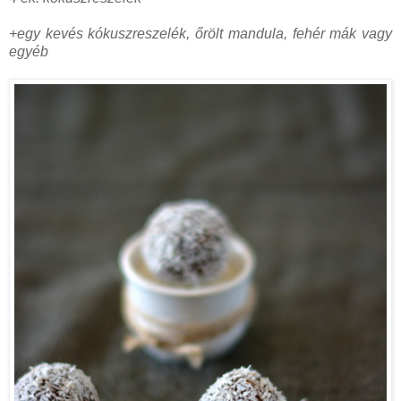
+egy kevés kókuszreszelék, őrölt mandula, fehér mák vagy
egyéb