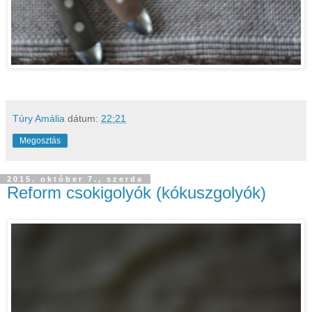
Túry Amália
dátum:
22:21
Megosztás
2015. október 7., szerda
Reform csokigolyók (kókuszgolyók)