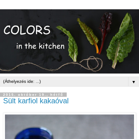
▼
2015. október 19., hétfő
Sült karfiol kakaóval