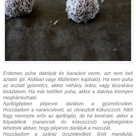
Érdemes puha datolyát és barackot venni, azt nem kell
áztatni (pl. Aldiban vagy Müllerben kapható). Ha nem puha
az asztalt gyümölcs, akkor néhány órára, vagy éjszakára
beáztatom. Ha már kellően puha, akkor a datolya könnyen
meghámozható.
Aprítógépben pépesre darálom a gyümölcsöket.
Hozzáadom a narancslevet, az olvasztott kókuszzsírt. Attól
függ mennyire erős az aprítógép, de ha kevésbé, akkor a
folyadékok (narancslé és kókuszzsír) segítségünkre
lehetnek abban, hogy pépesre daráljuk a masszát.
Hozzáadom a száraz összetevőket: őrölt mandulát,