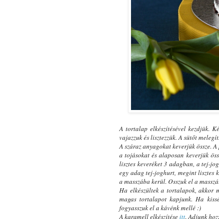
A tortalap elkészítésével kezdjük. K
vajazzuk és lisztezzük. A sütőt melegí
A száraz anyagokat keverjük össze. A
a tojásokat és alaposan keverjük öss
lisztes keveréket 3 adagban, a tej-j
egy adag tej-joghurt, megint lisztes 
a masszába kerül. Osszuk el a masszát
Ha elkészültek a tortalapok, akkor 
magas tortalapot kapjunk. Ha kissé 
fogyasszuk el a kávénk mellé :)
A karamell elkészítése
itt
. Adjunk hozz