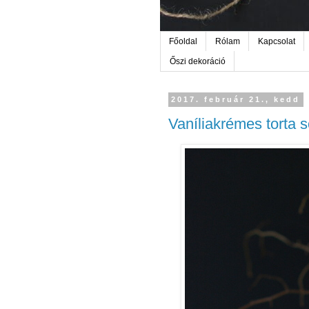
Főoldal
Rólam
Kapcsolat
Őszi dekoráció
2017. február 21., kedd
Vaníliakrémes torta s