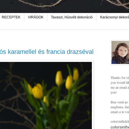
RECEPTEK
VIRÁGOK
Tavaszi, Húsvéti dekoráció
Karácsonyi dekor
ós karamellel és francia drazséval
Thanks for st
you would lik
me an email a
you!
Bun venit pe 
maghiara, dar 
email si te vo
colorsintheki
colorsint