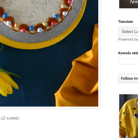
Translate
Powered b
Keresés eb
12 szelet):