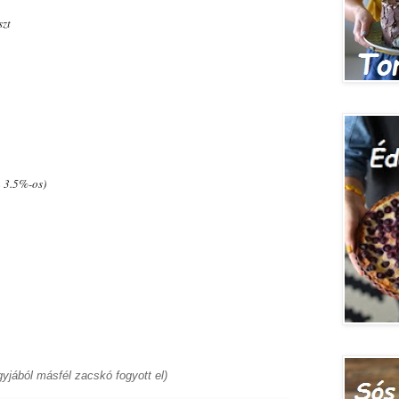
szt
m 3.5%-os)
yjából másfél zacskó fogyott el)