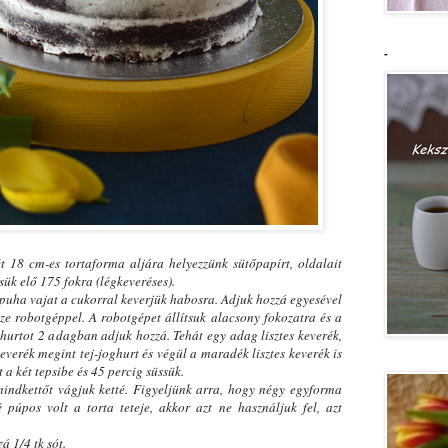
-
ét 18 cm-es tortaforma aljára helyezzünk sütőpapírt, oldalait
tsük elő 175 fokra (légkeveréses).
 puha vajat a cukorral keverjük habosra. Adjuk hozzá egyesével
ze robotgéppel. A robotgépet állítsuk alacsony fokozatra és a
oghurtot 2 adagban adjuk hozzá. Tehát egy adag lisztes keverék,
keverék megint tej-joghurt és végül a maradék lisztes keverék is
 a két tepsibe és 45 percig süssük.
mindkettőt vágjuk ketté. Figyeljünk arra, hogy négy egyforma
púpos volt a torta teteje, akkor azt ne használjuk fel, azt
á 1/4 tk sót.