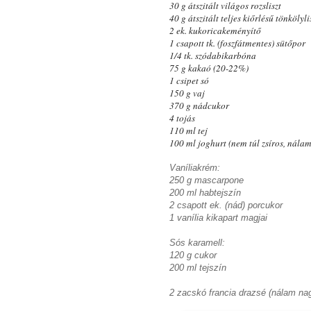
30 g átszitált világos rozsliszt
40 g átszitált teljes kiőrlésű tönkölyli
2 ek. kukoricakeményítő
1 csapott tk. (foszfátmentes) sütőpor
1/4 tk. szódabikarbóna
75 g kakaó (20-22%)
1 csipet só
150 g vaj
370 g nádcukor
4 tojás
110 ml tej
100 ml joghurt (nem túl zsíros, nála
Vaníliakrém:
250 g mascarpone
200 ml habtejszín
2 csapott ek. (nád) porcukor
1 vanília kikapart magjai
Sós karamell:
120 g cukor
200 ml tejszín
2 zacskó francia drazsé (nálam nag