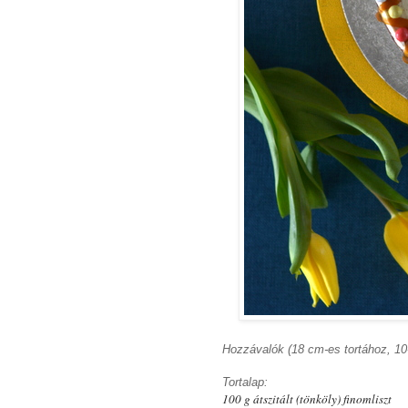
Hozzávalók (18 cm-es tortához, 10-
Tortalap:
100 g átszitált (tönköly) finomliszt