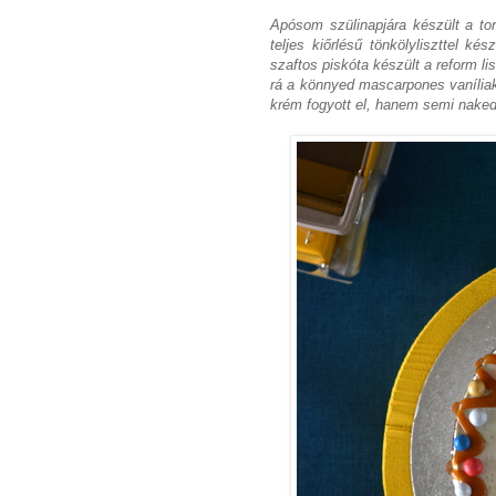
Apósom szülinapjára készült a tort
teljes kiőrlésű tönkölyliszttel k
szaftos piskóta készült a reform li
rá a könnyed mascarpones vaníliakr
krém fogyott el, hanem semi naked