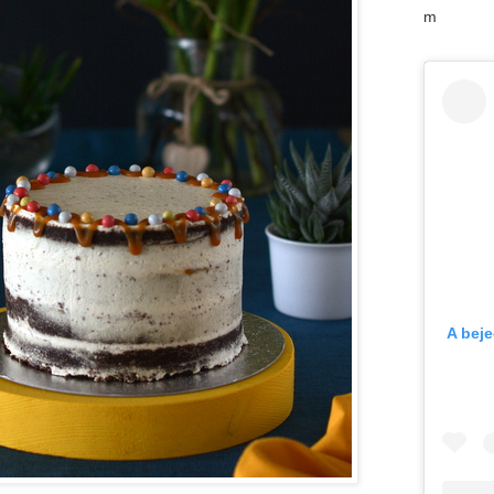
m
A bej