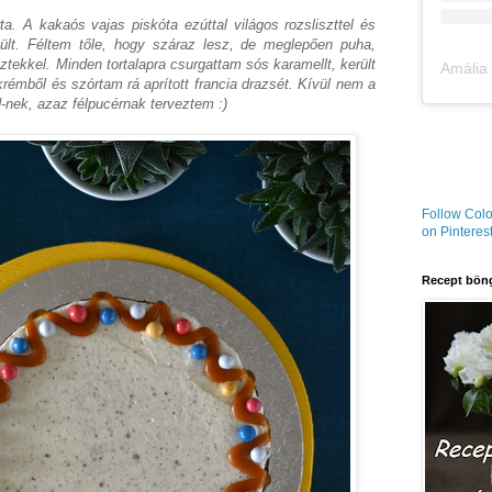
a. A kakaós vajas piskóta ezúttal világos rozsliszttel és
észült. Féltem tőle, hogy száraz lesz, de meglepően puha,
sztekkel. Minden tortalapra csurgattam sós karamellt, került
émből és szórtam rá aprított francia drazsét. Kívül nem a
-nek, azaz félpucérnak terveztem :)
Follow Colo
on Pinterest
Recept böng