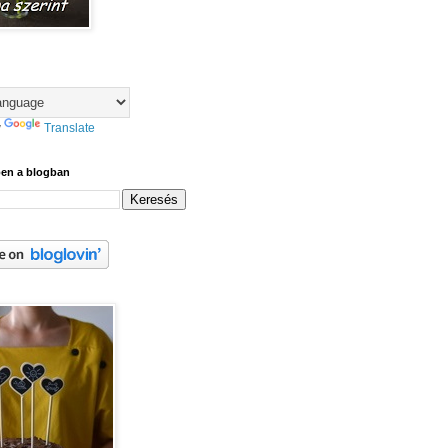
y
Translate
ben a blogban