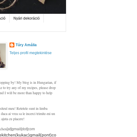
áció
Nyári dekoráció
Túry Amália
Teljes profil megtekintése
opping by! My blog is in Hungarian, if
e to try any of my recipes, please drop
nd I will be more than happy to help
siteul meu! Retetele sunt in limba
daca ai vrea sa le incerci trimite-mi un
i ajuta cu placere!
tchen
[at]gmail[dot]com
hekitchen(kukac)gmail(pont)co