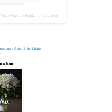
Amália Túry (@colorsinthekitchen) által megosztott bejegyzés
rs's board Colors in the Kitchen
.
észés itt: