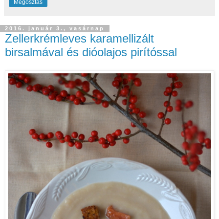
Megosztás
2016. január 3., vasárnap
Zellerkrémleves karamellizált
birsalmával és dióolajos pirítóssal