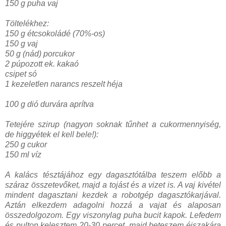
150 g puha vaj
Töltelékhez:
150 g étcsokoládé (70%-os)
150 g vaj
50 g (nád) porcukor
2 púpozott ek. kakaó
csipet só
1 kezeletlen narancs reszelt héja
100 g dió durvára aprítva
Tetejére szirup (nagyon soknak tűnhet a cukormennyiség,
de higgyétek el kell bele!):
250 g cukor
150 ml víz
A kalács tésztájához egy dagasztótálba teszem előbb a
száraz összetevőket, majd a tojást és a vizet is. A vaj kivétel
mindent dagasztani kezdek a robotgép dagasztókarjával.
Aztán elkezdem adagolni hozzá a vajat és alaposan
összedolgozom. Egy viszonylag puha bucit kapok. Lefedem
és pulton kelesztem 20-30 percet, majd beteszem éjszakára