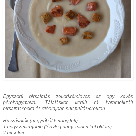
Egyszerű birsalmás zellerkrémleves ez egy kevés
póréhagymával. Tálaláskor került rá karamellizált
birsalmakocka és dióolajban sült pirítós/crouton.
Hozzávalók (nagyjából 6 adag lett):
1 nagy zellergumó (tényleg nagy, mint a két öklöm)
2 birsalma