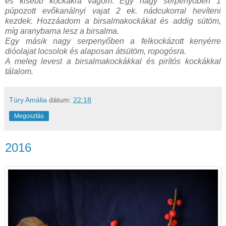
és kisebb kockákra vágom. Egy nagy serpenyőben 1
púpozott evőkanálnyi vajat 2 ek. nádcukorral hevíteni
kezdek. Hozzáadom a birsalmakockákat és addig sütöm,
míg aranybarna lesz a birsalma.
Egy másik nagy serpenyőben a felkockázott kenyérre
dióolajat locsolok és alaposan átsütöm, ropogósra.
A meleg levest a birsalmakockákkal és pirítós kockákkal
tálalom.
Túry Amália
dátum:
22:18
Megosztás
2016