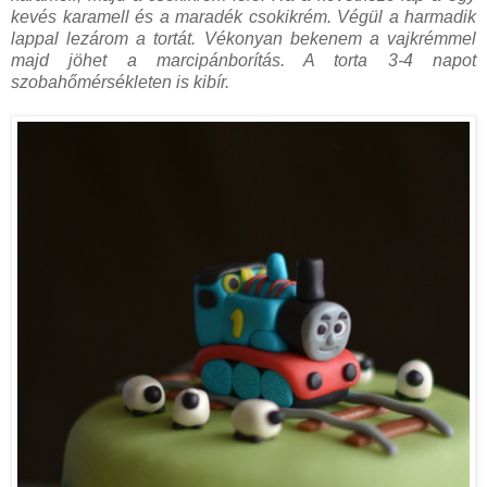
kevés karamell és a maradék csokikrém. Végül a harmadik
lappal lezárom a tortát. Vékonyan bekenem a vajkrémmel
majd jöhet a marcipánborítás. A torta 3-4 napot
szobahőmérsékleten is kibír.