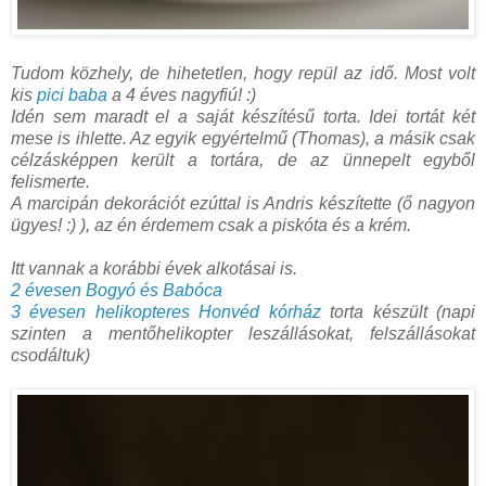
Tudom közhely, de hihetetlen, hogy repül az idő. Most volt
kis
pici baba
a 4 éves nagyfiú! :)
Idén sem maradt el a saját készítésű torta. Idei tortát két
mese is ihlette. Az egyik egyértelmű (Thomas), a másik csak
célzásképpen került a tortára, de az ünnepelt egyből
felismerte.
A marcipán dekorációt ezúttal is Andris készítette (ő nagyon
ügyes! :) ), az én érdemem csak a piskóta és a krém.
Itt vannak a korábbi évek alkotásai is.
2 évesen Bogyó és Babóca
3 évesen helikopteres Honvéd kórház
torta készült (napi
szinten a mentőhelikopter leszállásokat, felszállásokat
csodáltuk)