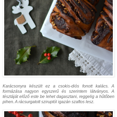
Karácsonyra készült ez a csokis-diós fonott kalács. A
formázása nagyon egyszerű és szerintem látványos. A
tésztáját előző este be lehet dagasztani, reggelig a hűtőben
pihen. A rácsurgatott sziruptól igazán szaftos lesz.