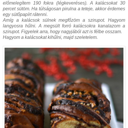
előmelegítem 190 fokra (légkeveréses). A kalácsokat 30
percet sütöm. Ha túlságosan pirulna a teteje, akkor érdemes
egy sütőpapírt rátenni.
Amíg a kalácsok sülnek megfőzöm a szirupot. Hagyom
langyosra hűlni. A megsült forró kalácsokra kanalazom a
szirupot. Figyelek arra, hogy nagyjából azt is félbe osszam.
Hagyom a kalácsokat kihűlni, majd szeletelem.