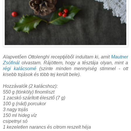
Alapvetően Ottolenghi receptjéből indultam ki, amit
Mautner
Zsófinál
olvastam. Rájöttem, hogy a tésztája olyan, mint a
régi kalácsomé
(szinte minden mennyiség stimmel - ott
kisebb tojások és több tej került bele).
Hozzávalók (2 kalácshoz):
550 g (tönköly) finomliszt
1 zacskó szárított élesztő (7 g)
100 g (nád) porcukor
3 nagy tojás
150 ml hideg víz
csipetnyi só
1 kezeletlen narancs és citrom reszelt héja