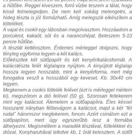
a hűtőbe. Reggel kiveszem, forró vízbe teszem a tálat, hogy
kissé felmelegedjen. De nem kell sokáig melengetni, a
hideg tészta is jól formázható. Amíg melegszik elkészítem a
tölteléket.
A vajat és csokit egy lábosban megolvasztom. Hozzáadom a
porcukrot, kakaót, sót és a narancshéjat. Beteszem 5-10
percre hűtőbe.
A tésztát kettéosztom. Érdemes mérleggel dolgozni, hogy
tényleg egyforma legyen a két kalács.
Előkészítek két sütőpapírt és két kenyér/kalácsformát. A
kalácstészta felét téglalapra nyújtom. A kinyújtott téglalap
hossza legyen hosszabb, mint a kenyérforma, mert még
fonogatva veszít a hosszából egy keveset. Kb. 30x40 cm
legyen.
Megkenem a csokis töltelék felével (ezt is mérleggel mértem
ki), megszórom a dió felével (50 g). Szorosan feltekerem
mint egy kalácsot. Átemelem a sütőapapírra. Éles késsel
hosszanti irányban félbevágom a kalácsot, majd a két "fél
rudat" háromszor megtekerem, fonom. Azért csinálom ezt a
sütőpapíron, mert úgy egyszerűbb lesz a formába
áthelyezni. Megismétlem a maradék tésztával, töltelékkel és
dióval. Konyharuhával lefedve kb. 1 órát kelesztem.
A sütőt