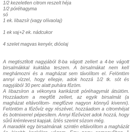
1/2 kezeletlen citrom reszelt héja
1/2 póréhagyma
só
1 ek. libazsír (vagy olívaolaj)
1 ek vaj+2 ek. nádcukor
4 szelet magvas kenyér, dióolaj
A megtisztított nagyjából 8-ba vágott zellert a 4-be vágott
birsalmákkal kuktába teszem. A birsalmákat nem kell
meghámozni és a magházat sem távolítom el. Felöntöm
annyi vízzel, hogy ellepje, adok hozzá 1/2 tk. sót és
nagyjából 30 perc alatt puhára főzöm.
A libazsíron a vékonyra karikázott póréhagymát átsütöm.
Hozzáadom a megfőtt zellert, az egyik birsalmát (a
magházat eltávolítom- megfőzve nagyon könnyű kivenni).
Felöntöm a főzővíz egy részével, hozzáadom a citromhéjat
és botmixerrel pépesítem. Annyi főzővizet adok hozzá, hogy
sűrű krémlevest kapjak. Ízlés szerint sózom még.
A maradék egy birsalmának szintén eltávolítom a magházát