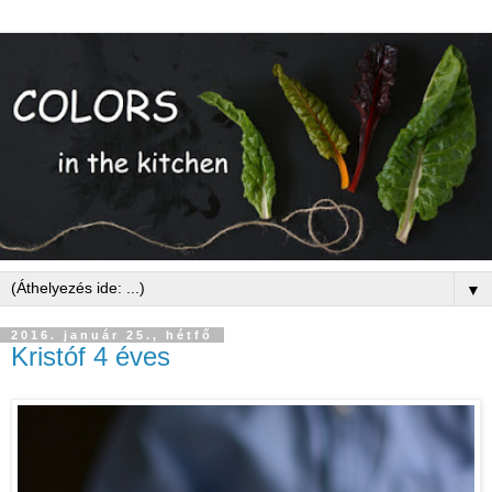
▼
2016. január 25., hétfő
Kristóf 4 éves