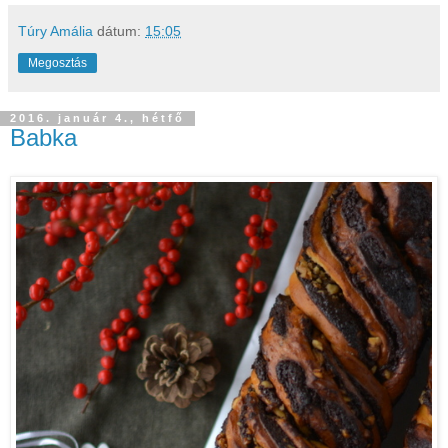
Túry Amália
dátum:
15:05
Megosztás
2016. január 4., hétfő
Babka