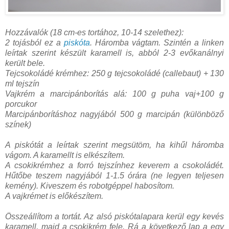
Hozzávalók (18 cm-es tortához, 10-14 szelethez):
2 tojásból ez a
piskóta
. Háromba vágtam. Szintén a linken
leírtak szerint készült karamell is, abból 2-3 evőkanálnyi
került bele.
Tejcsokoládé krémhez: 250 g tejcsokoládé (callebaut) + 130
ml tejszín
Vajkrém a marcipánborítás alá: 100 g puha vaj+100 g
porcukor
Marcipánborításhoz nagyjából 500 g marcipán (különböző
színek)
A piskótát a leírtak szerint megsütöm, ha kihűl háromba
vágom. A karamellt is elkészítem.
A csokikrémhez a forró tejszínhez keverem a csokoládét.
Hűtőbe teszem nagyjából 1-1.5 órára (ne legyen teljesen
kemény). Kiveszem és robotgéppel habosítom.
A vajkrémet is előkészítem.
Összeállítom a tortát. Az alsó piskótalapara kerül egy kevés
karamell, majd a csokikrém fele. Rá a következő lap a egy