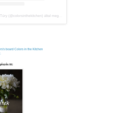
Amália Túry (@colorsinthekitchen) által megosztott bejegyzés
rs's board Colors in the Kitchen
.
észés itt: