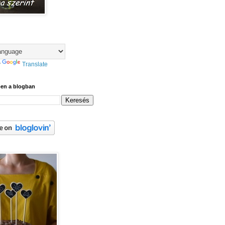
y
Translate
ben a blogban