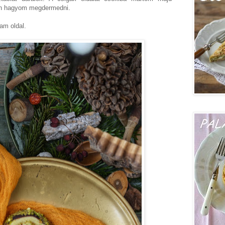
on hagyom megdermedni.
am oldal.