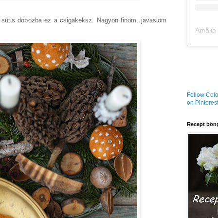
 sütis dobozba ez a csigakeksz. Nagyon finom, javaslom
Follow Colo
on Pinterest
Recept böng