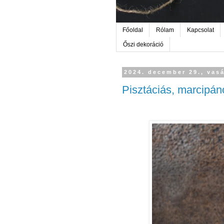
Főoldal
Rólam
Kapcsolat
Őszi dekoráció
2024. december 29., vas
Pisztáciás, marcipán