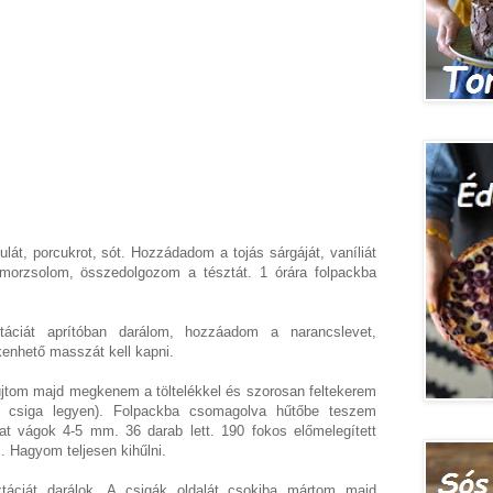
lát, porcukrot, sót. Hozzádadom a tojás sárgáját, vaníliát
morzsolom, összedolgozom a tésztát. 1 órára folpackba
ztáciát aprítóban darálom, hozzáadom a narancslevet,
kenhető masszát kell kapni.
újtom majd megkenem a töltelékkel és szorosan feltekerem
b csiga legyen). Folpackba csomagolva hűtőbe teszem
kat vágok 4-5 mm. 36 darab lett. 190 fokos előmelegített
. Hagyom teljesen kihűlni.
ztáciát darálok. A csigák oldalát csokiba mártom majd