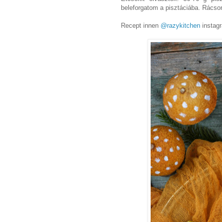
beleforgatom a pisztáciába. Rács
Recept innen
@razykitchen
instagr