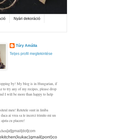
áció
Nyári dekoráció
Túry Amália
Teljes profil megtekintése
opping by! My blog is in Hungarian, if
e to try any of my recipes, please drop
nd I will be more than happy to help
siteul meu! Retetele sunt in limba
daca ai vrea sa le incerci trimite-mi un
i ajuta cu placere!
tchen
[at]gmail[dot]com
hekitchen(kukac)gmail(pont)co