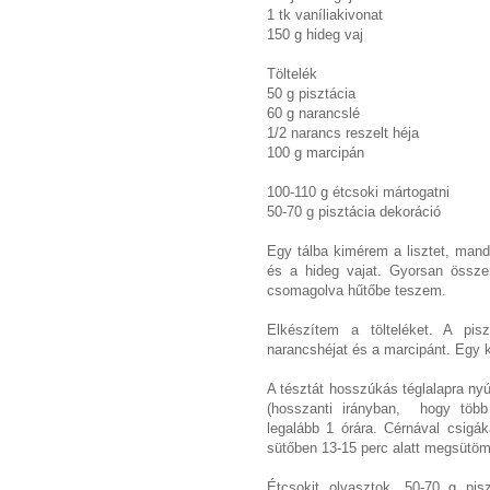
1 tk vaníliakivonat
150 g hideg vaj
Töltelék
50 g pisztácia
60 g narancslé
1/2 narancs reszelt héja
100 g marcipán
100-110 g étcsoki mártogatni
50-70 g pisztácia dekoráció
Egy tálba kimérem a lisztet, mandu
és a hideg vajat. Gyorsan össze
csomagolva hűtőbe teszem.
Elkészítem a tölteléket. A pis
narancshéjat és a marcipánt. Egy 
A tésztát hosszúkás téglalapra ny
(hosszanti irányban, hogy töb
legalább 1 órára. Cérnával csigá
sütőben 13-15 perc alatt megsütöm
Étcsokit olvasztok. 50-70 g pis