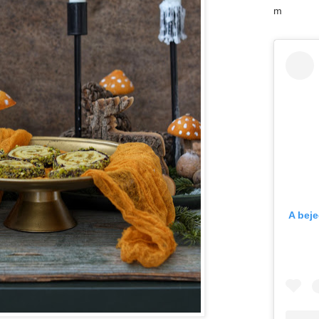
m
A bej