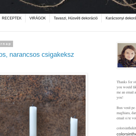
RECEPTEK
VIRÁGOK
Tavaszi, Húsvéti dekoráció
Karácsonyi dekor
árnap
os, narancsos csigakeksz
Thanks for st
you would lik
me an email a
you!
Bun venit pe 
maghiara, dar 
email si te vo
colorsintheki
colorsint