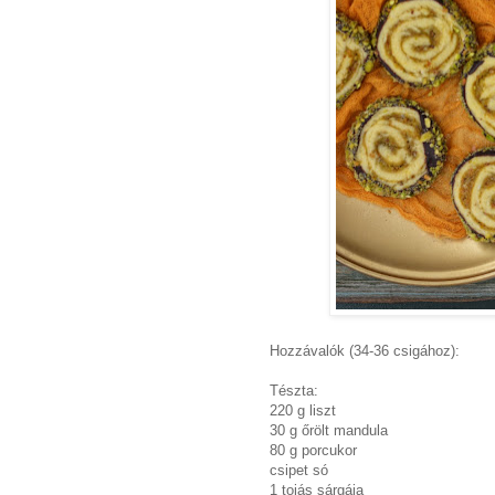
Hozzávalók (34-36 csigához):
Tészta:
220 g liszt
30 g őrölt mandula
80 g porcukor
csipet só
1 tojás sárgája