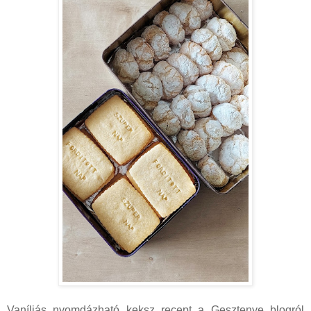
Vaníliás nyomdázható keksz recept a Gesztenye blogról