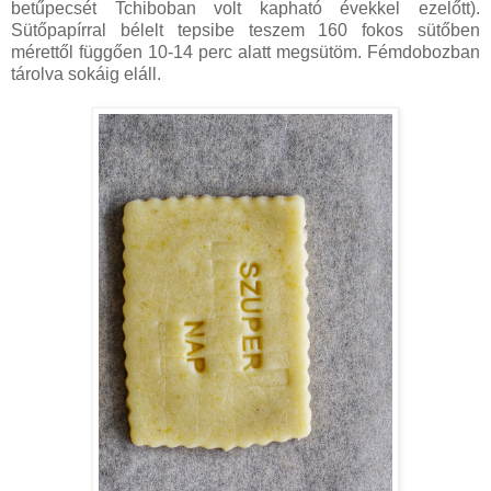
betűpecsét Tchiboban volt kapható évekkel ezelőtt).
Sütőpapírral bélelt tepsibe teszem 160 fokos sütőben
mérettől függően 10-14 perc alatt megsütöm. Fémdobozban
tárolva sokáig eláll.