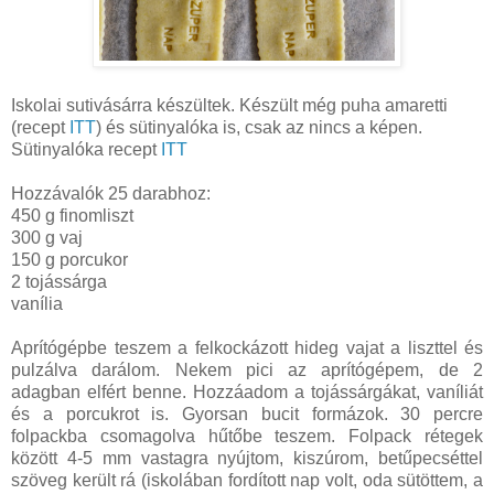
Iskolai sutivásárra készültek. Készült még puha amaretti
(recept
ITT
) és sütinyalóka is, csak az nincs a képen.
Sütinyalóka recept
ITT
Hozzávalók 25 darabhoz:
450 g finomliszt
300 g vaj
150 g porcukor
2 tojássárga
vanília
Aprítógépbe teszem a felkockázott hideg vajat a liszttel és
pulzálva darálom. Nekem pici az aprítógépem, de 2
adagban elfért benne. Hozzáadom a tojássárgákat, vaníliát
és a porcukrot is. Gyorsan bucit formázok. 30 percre
folpackba csomagolva hűtőbe teszem. Folpack rétegek
között 4-5 mm vastagra nyújtom, kiszúrom, betűpecséttel
szöveg került rá (iskolában fordított nap volt, oda sütöttem, a