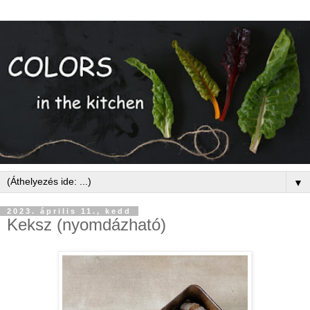
▼
2023. április 11., kedd
Keksz (nyomdázható)