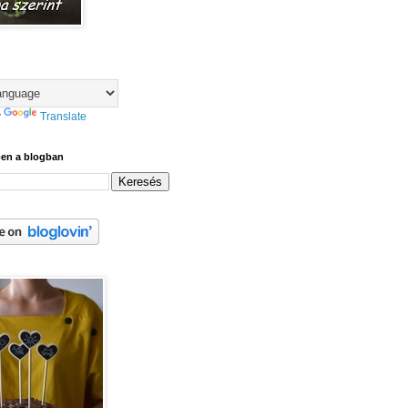
y
Translate
ben a blogban