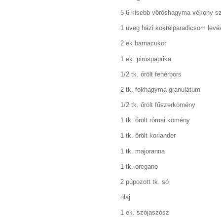
5-6 kisebb vöröshagyma vékony sz
1 üveg házi koktélparadicsom levév
2 ek barnacukor
1 ek. pirospaprika
1/2 tk. őrölt fehérbors
2 tk. fokhagyma granulátum
1/2 tk. őrölt fűszerkömény
1 tk. őrölt római kömény
1 tk. őrölt koriander
1 tk. majoranna
1 tk. oregano
2 púpozott tk. só
olaj
1 ek. szójaszósz