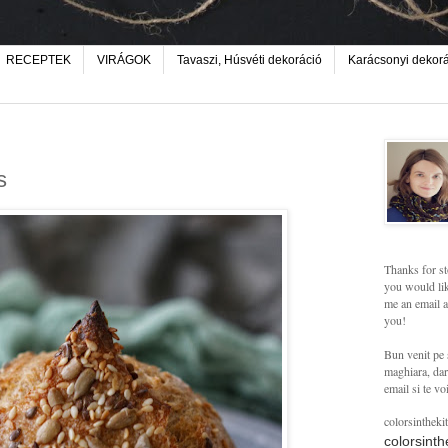
RECEPTEK
VIRÁGOK
Tavaszi, Húsvéti dekoráció
Karácsonyi dekor
s
Thanks for st
you would lik
me an email a
you!
Bun venit pe 
maghiara, dar 
email si te vo
colorsintheki
colorsint