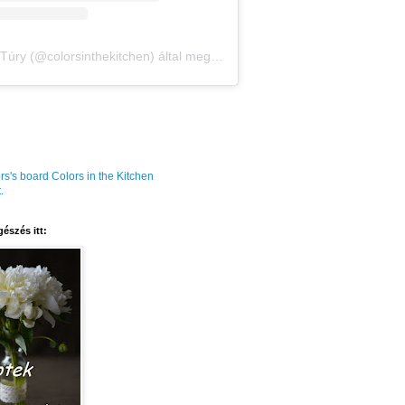
Amália Túry (@colorsinthekitchen) által megosztott bejegyzés
rs's board Colors in the Kitchen
.
észés itt: