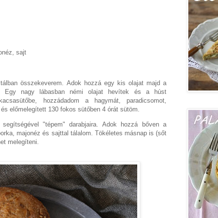
néz, sajt
 tálban összekeverem. Adok hozzá egy kis olajat majd a
. Egy nagy lábasban némi olajat hevítek és a húst
 kacsasütőbe, hozzádadom a hagymát, paradicsomot,
 és előmelegített 130 fokos sütőben 4 órát sütöm.
 segítségével "tépem" darabjaira. Adok hozzá bőven a
borka, majonéz és sajttal tálalom. Tökéletes másnap is (sőt
het melegíteni.