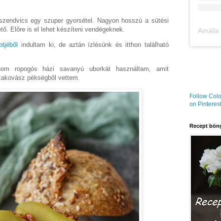
 szendvics egy szuper gyorsétel. Nagyon hosszú a sütési
ető. Előre is el lehet készíteni vendégeknek.
ptjéből
indultam ki, de aztán ízlésünk és itthon található
nom ropogós házi savanyú uborkát használtam, amit
zakovász pékségből vettem.
Follow Colo
on Pinterest
Recept böng