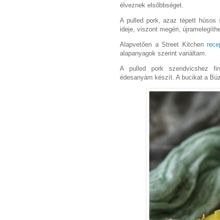
élveznek elsőbbséget.
A pulled pork, azaz tépett húsos
ideje, viszont megéri, újramelegíth
Alapvetően a Street Kitchen
rece
alapanyagok szerint variáltam.
A pulled pork szendvicshez fi
édesanyám készít. A bucikat a Bú