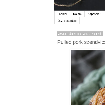
Főoldal
Rólam
Kapcsolat
Őszi dekoráció
2023. április 24., hétfő
Pulled pork szendvic