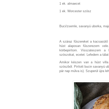
1 ek. almaecet
1 ek. Worcester szósz
Buci/zsemle, savanyú uborka, majo
A száraz fűszereket a kacsasütő
húst alaposan fűszerezem vele
körbepirítom. Visszateszem a
szószokat, ecetet. Lefedem a tálat
Amikor készen van a húst villa
szószból. Pirított bucin savanyú u
pár nap múlva is). Szuperül újra le