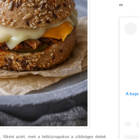
m
A bej
s, főként azért, mert a hétköznapokon a zöldséges ételek