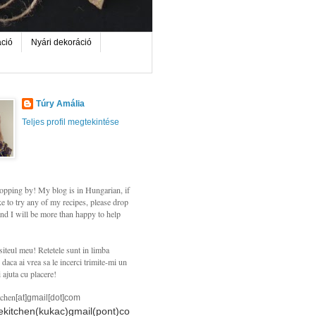
áció
Nyári dekoráció
Túry Amália
Teljes profil megtekintése
opping by! My blog is in Hungarian, if
e to try any of my recipes, please drop
nd I will be more than happy to help
siteul meu! Retetele sunt in limba
daca ai vrea sa le incerci trimite-mi un
i ajuta cu placere!
tchen
[at]gmail[dot]com
hekitchen(kukac)gmail(pont)co