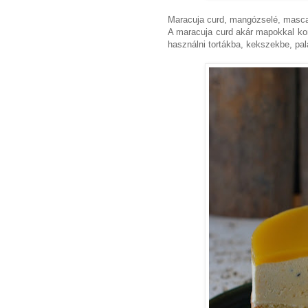
Maracuja curd, mangózselé, masca
A maracuja curd akár mapokkal kor
használni tortákba, kekszekbe, pal