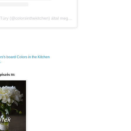
Amália Túry (@colorsinthekitchen) által megosztott bejegyzés
rs's board Colors in the Kitchen
.
észés itt: