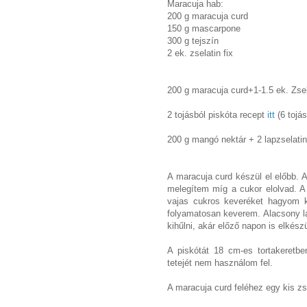
Maracuja hab:
200 g maracuja curd
150 g mascarpone
300 g tejszín
2 ek. zselatin fix
200 g maracuja curd+1-1.5 ek. Zsel
2 tojásból piskóta recept
itt
(6 tojás
200 g mangó nektár + 2 lapzselati
A maracuja curd készül el előbb. A
melegítem míg a cukor elolvad. A 
vajas cukros keveréket hagyom k
folyamatosan keverem. Alacsony l
kihűlni, akár előző napon is elkészü
A piskótát 18 cm-es tortakeretb
tetejét nem használom fel.
A maracuja curd feléhez egy kis zse