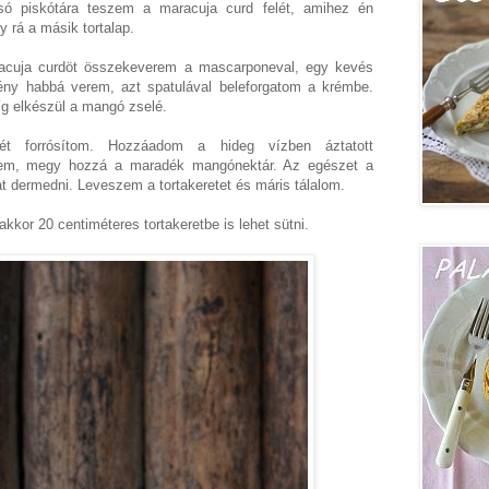
alsó piskótára teszem a maracuja curd felét, amihez én
 rá a másik tortalap.
cuja curdöt összekeverem a mascarponeval, egy kevés
emény habbá verem, azt spatulával beleforgatom a krémbe.
íg elkészül a mangó zselé.
t forrósítom. Hozzáadom a hideg vízben áztatott
erem, megy hozzá a maradék mangónektár. Az egészet a
t dermedni. Leveszem a tortakeretet és máris tálalom.
kkor 20 centiméteres tortakeretbe is lehet sütni.