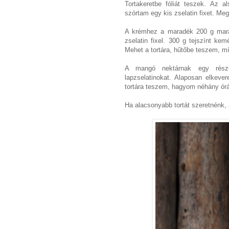
Tortakeretbe fóliát teszek. Az 
szórtam egy kis zselatin fixet.
Megy
A krémhez a maradék 200 g mara
zselatin fixel. 300 g tejszínt k
Mehet a tortára, hűtőbe teszem, m
A mangó nektárnak egy részé
lapzselatinokat. Alaposan elkev
tortára teszem, hagyom néhány órá
Ha alacsonyabb tortát szeretnénk, a