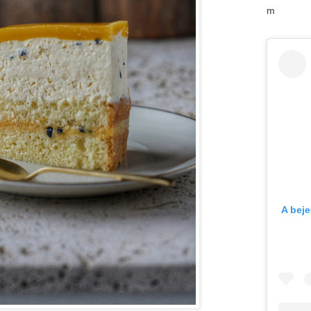
m
A bej