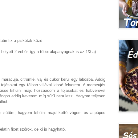
atin fix a piskóták közé
 helyett 2-vel és így a többi alapanyagnak is az 1/3-a)
n
 maracuja, citromlé, vaj és cukor kerül egy lábosba. Addig
tojásokat egy tálban villával kissé felverem. A maracujás
issé kihűlni majd hozzáadom a tojásokat és habverővel
ángon addig keverem míg sűrű nem lesz. Hagyom teljesen
lhet.
en sütöm, hagyom kihűlni majd ketté vágom és a púpos
latin fixet szórok, de ki is hagyható.