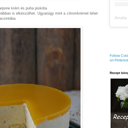
rpone krém és puha piskóta.
ábban is elkészülhet. Ugyanúgy mint a citromkrémet lehet
acsintába.
Follow Colo
on Pinterest
Recept böng