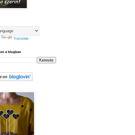
y
Translate
ben a blogban