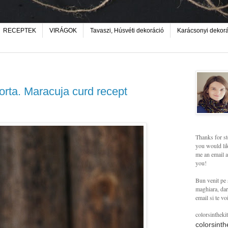
RECEPTEK
VIRÁGOK
Tavaszi, Húsvéti dekoráció
Karácsonyi dekor
rta. Maracuja curd recept
Thanks for st
you would lik
me an email a
you!
Bun venit pe 
maghiara, dar 
email si te vo
colorsintheki
colorsint