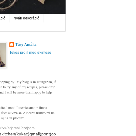
áció
Nyári dekoráció
Túry Amália
Teljes profil megtekintése
opping by! My blog is in Hungarian, if
e to try any of my recipes, please drop
nd I will be more than happy to help
siteul meu! Retetele sunt in limba
daca ai vrea sa le incerci trimite-mi un
i ajuta cu placere!
tchen
[at]gmail[dot]com
hekitchen(kukac)gmail(pont)co