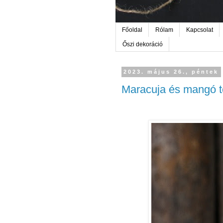
Főoldal
Rólam
Kapcsolat
Őszi dekoráció
2023. május 26., péntek
Maracuja és mangó to