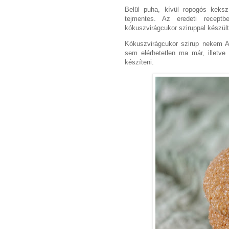
Belül puha, kívül ropogós keksz 
tejmentes. Az eredeti recept
kókuszvirágcukor sziruppal készült
Kókuszvirágcukor szirup nekem Al
sem elérhetetlen ma már, illetve
készíteni.