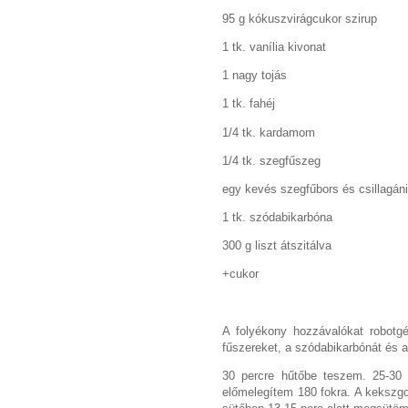
95 g kókuszvirágcukor szirup
1 tk. vanília kivonat
1 nagy tojás
1 tk. fahéj
1/4 tk. kardamom
1/4 tk. szegfűszeg
egy kevés szegfűbors és csillagán
1 tk. szódabikarbóna
300 g liszt átszitálva
+cukor
A folyékony hozzávalókat robotg
fűszereket, a szódabikarbónát és a 
30 percre hűtőbe teszem. 25-30 
előmelegítem 180 fokra. A kekszgol