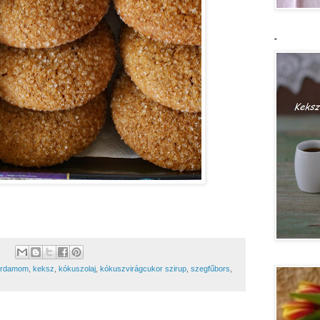
-
ardamom
,
keksz
,
kókuszolaj
,
kókuszvirágcukor szirup
,
szegfűbors
,