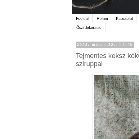
Főoldal
Rólam
Kapcsolat
Őszi dekoráció
2023. május 22., hétfő
Tejmentes keksz kóku
sziruppal