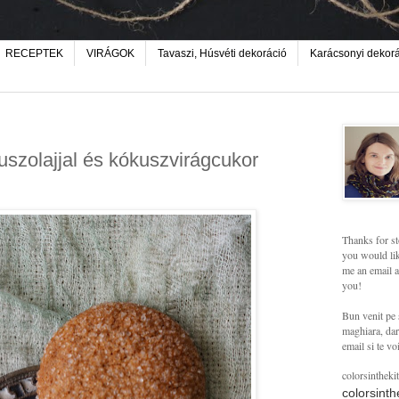
RECEPTEK
VIRÁGOK
Tavaszi, Húsvéti dekoráció
Karácsonyi dekor
szolajjal és kókuszvirágcukor
Thanks for st
you would lik
me an email a
you!
Bun venit pe 
maghiara, dar 
email si te vo
colorsintheki
colorsint