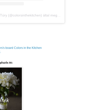
Amália Túry (@colorsinthekitchen) által megosztott bejegyzés
rs's board Colors in the Kitchen
.
észés itt: