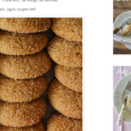
. Puha lesz, de ahogy hűl dermed.
m, úgyis szuper lett!