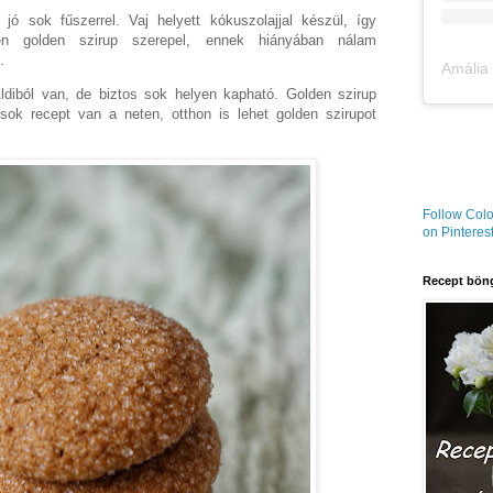
jó sok fűszerrel. Vaj helyett kókuszolajjal készül, így
ben golden szirup szerepel, ennek hiányában nálam
.
diból van, de biztos sok helyen kapható. Golden szirup
 sok recept van a neten, otthon is lehet golden szirupot
Follow Colo
on Pinterest
Recept böng