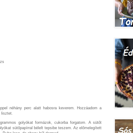
izs
éppel néhány perc alatt habosra keverem. Hozzáadom a
lisztet.
grammos golyókat formázok, cukorba forgatom. A sütőt
yókat sütőpapírral bélelt tepsibe teszem. Az előmelegített