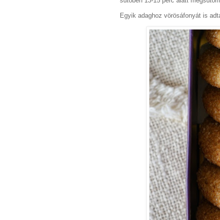
sütőben 13-15 perc alatt megsütöm
Egyik adaghoz vörösáfonyát is adta