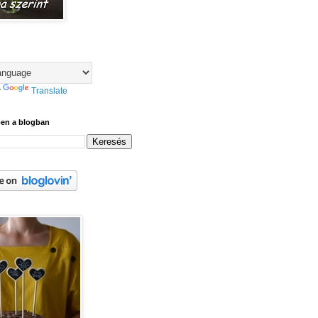
y
Translate
ben a blogban