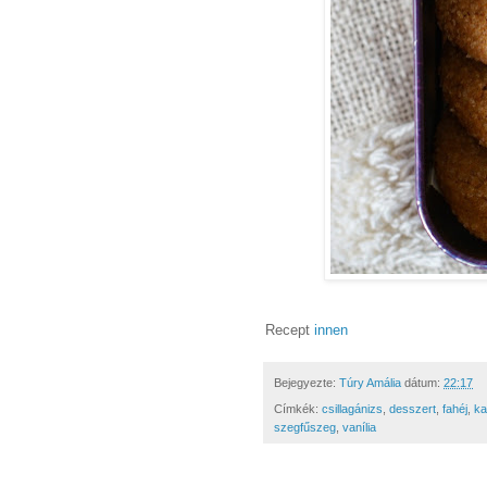
Recept
innen
Bejegyezte:
Túry Amália
dátum:
22:17
Címkék:
csillagánizs
,
desszert
,
fahéj
,
k
szegfűszeg
,
vanília