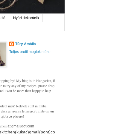
áció
Nyári dekoráció
Túry Amália
Teljes profil megtekintése
opping by! My blog is in Hungarian, if
e to try any of my recipes, please drop
nd I will be more than happy to help
siteul meu! Retetele sunt in limba
daca ai vrea sa le incerci trimite-mi un
i ajuta cu placere!
tchen
[at]gmail[dot]com
hekitchen(kukac)gmail(pont)co