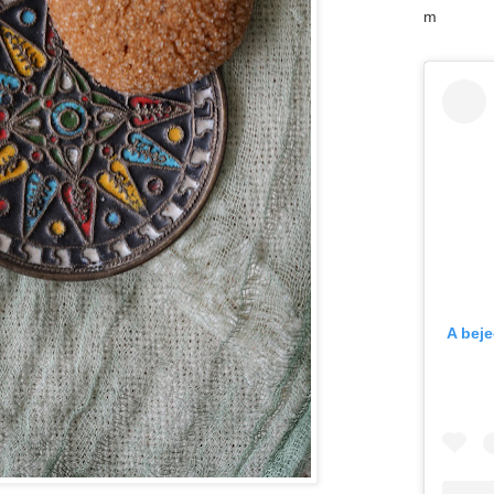
m
A bej