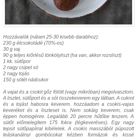
Hozzávalók (nálam 25-30 kisebb darabhoz):
230 g étcsokoládé (70%-os)
30 g vaj
90 g teljes kiőrlésű tönkölyliszt (ha van, akkor rozsliszt)
1 kk. sütőpor
2 nagy csipet só
2 nagy tojás
150 g sötét nádcukor
A vajat és a csokit gőz fölött (vagy mikróban) megolvasztom.
A lisztet, sütőport és a sót összekeverem egy tálban. A cukrot
és a tojást habosra keverem. hozzáadom a csokis-vajas
keveréket és a liszteset is. Nem sokáig keverem, csak
éppen homogénre. Legalább 20 percre hűtőbe teszem. A
sütőt előmelegítem 175 fokra (légkeveréses). Egy nagy
tepsit sütőpapírral kibélelek. A csokis masszából púpozott
teáskanálnyi gombócokat kézben formázok és kissé