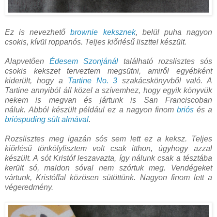
Ez is nevezhető
brownie keksznek
, belül puha nagyon
csokis, kívül roppanós. Teljes kiőrlésű liszttel készült.
Alapvetően
Édesem Szonjánál
található rozslisztes sós
csokis kekszet terveztem megsütni, amiről egyébként
kiderült, hogy a
Tartine No. 3
szakácskönyvből való. A
Tartine annyiból áll közel a szívemhez, hogy egyik könyvük
nekem is megvan és jártunk is San Franciscoban
náluk.
Abból készült például ez a nagyon finom
briós
és a
brióspuding sült almával
.
Rozslisztes meg igazán sós sem lett ez a keksz. Teljes
kiőrlésű tönkölylisztem volt csak itthon, úgyhogy azzal
készült. A sót Kristóf leszavazta, így nálunk csak a tésztába
került só, maldon sóval nem szórtuk meg.
Vendégeket
vártunk, Kristóffal közösen sütöttünk. Nagyon finom lett a
végeredmény.