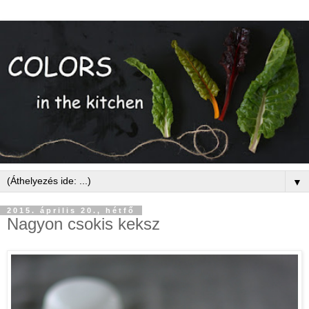
▼
2015. április 20., hétfő
Nagyon csokis keksz