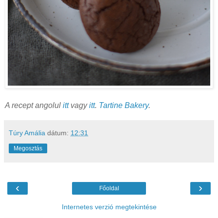
A recept angolul
itt
vagy
itt
.
Tartine Bakery
.
Túry Amália
dátum:
12:31
Megosztás
‹
›
Főoldal
Internetes verzió megtekintése