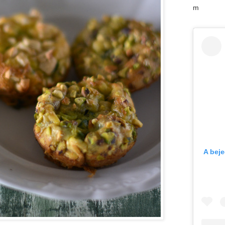
m
A bej