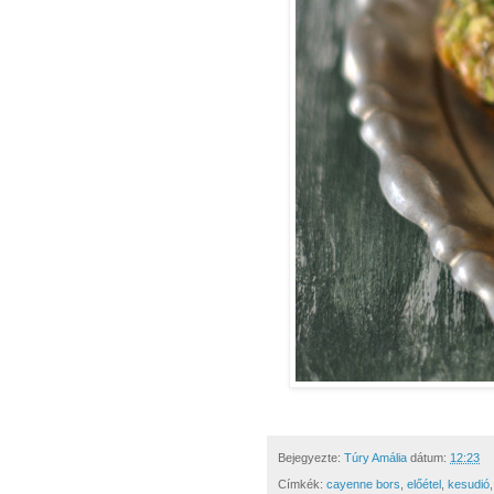
Bejegyezte:
Túry Amália
dátum:
12:23
Címkék:
cayenne bors
,
előétel
,
kesudió