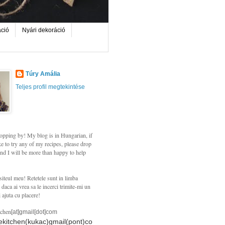
áció
Nyári dekoráció
Túry Amália
Teljes profil megtekintése
opping by! My blog is in Hungarian, if
e to try any of my recipes, please drop
nd I will be more than happy to help
siteul meu! Retetele sunt in limba
daca ai vrea sa le incerci trimite-mi un
i ajuta cu placere!
tchen
[at]gmail[dot]com
hekitchen(kukac)gmail(pont)co