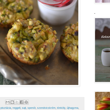
-
,
pisztácia
,
reggeli
,
sajt
,
spenót
,
szendvicskrém
,
tönköly
,
újhagyma
,