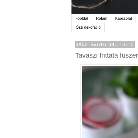
Főoldal
Rólam
Kapcsolat
Őszi dekoráció
2015. április 13., hétfő
Tavaszi frittata fűsz