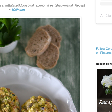
zi frittata zöldborsóval, spenóttal és újhagymával. Recept
a
100fokon
.
Follow Colo
on Pinterest
Recept böng