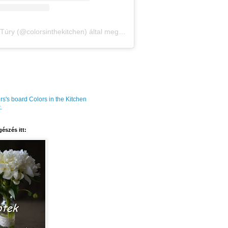
Amália Túry (@colorsinthekitchen) által megosztott bejegyzés
rs's board Colors in the Kitchen
.
észés itt: