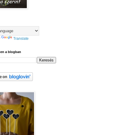
y
Translate
ben a blogban