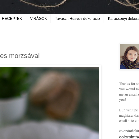
RECEPTEK
VIRÁGOK
Tavaszi, Húsvéti dekoráció
Karácsonyi dekor
eres morzsával
Thanks for st
you would lik
me an email a
you!
Bun venit pe 
maghiara, dar 
email si te vo
colorsintheki
colorsint