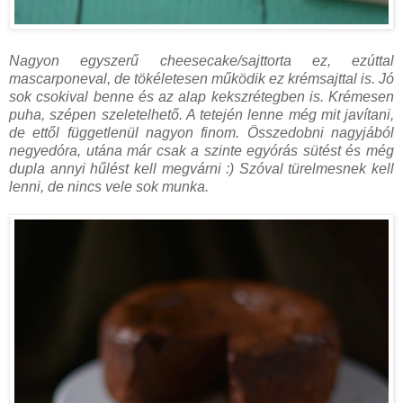
Nagyon egyszerű cheesecake/sajttorta ez, ezúttal
mascarponeval, de tökéletesen működik ez krémsajttal is. Jó
sok csokival benne és az alap kekszrétegben is. Krémesen
puha, szépen szeletelhető. A tetején lenne még mit javítani,
de ettől függetlenül nagyon finom. Összedobni nagyjából
negyedóra, utána már csak a szinte egyórás sütést és még
dupla annyi hűlést kell megvárni :) Szóval türelmesnek kell
lenni, de nincs vele sok munka.