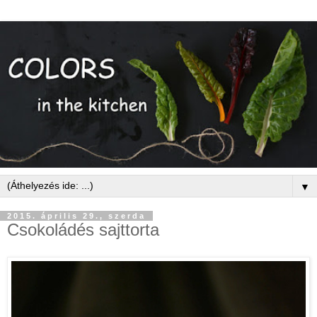
▼
2015. április 29., szerda
Csokoládés sajttorta