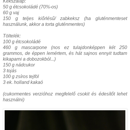
Kekszalap:
50 g étcsokoládé (70%-os)
60 g vaj
150 g teljes kiőrlésű/ zabkeksz (ha gluténmenteset
használunk, akkor a torta gluténmentes)
Töltelék:
100 g étcsokoládé
460 g mascarpone (nos ez tulajdonképpen két 250
grammos, de éppen lemértem, és hát sajnos ennyit tudtam
kikaparni a dobozokból...)
150 g nádcukor
3 tojás
100 g zsíros tejföl
3 ek. holland kakaó
(cukormentes verzióhoz megfelelő csokit és édesítőt lehet
használni)