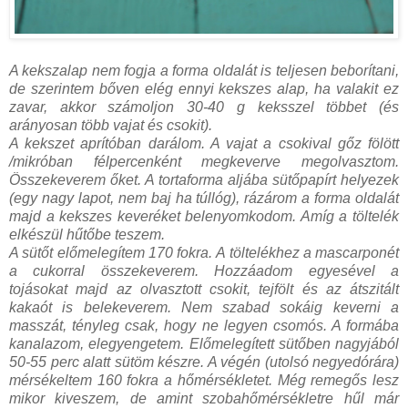
A kekszalap nem fogja a forma oldalát is teljesen beborítani,
de szerintem bőven elég ennyi kekszes alap, ha valakit ez
zavar, akkor számoljon 30-40 g keksszel többet (és
arányosan több vajat és csokit).
A kekszet aprítóban darálom. A vajat a csokival gőz fölött
/mikróban félpercenként megkeverve megolvasztom.
Összekeverem őket. A tortaforma aljába sütőpapírt helyezek
(egy nagy lapot, nem baj ha túllóg), rázárom a forma oldalát
majd a kekszes keveréket belenyomkodom. Amíg a töltelék
elkészül hűtőbe teszem.
A sütőt előmelegítem 170 fokra.
A töltelékhez a mascarponét
a cukorral összekeverem. Hozzáadom egyesével a
tojásokat majd az olvasztott csokit, tejfölt és az átszitált
kakaót is belekeverem. Nem szabad sokáig keverni a
masszát, tényleg csak, hogy ne legyen csomós. A formába
kanalazom, elegyengetem. Előmelegített sütőben nagyjából
50-55 perc alatt sütöm készre. A végén (utolsó negyedórára)
mérsékeltem 160 fokra a hőmérsékletet. Még remegős lesz
mikor kiveszem, de amint szobahőmérsékletre hűl már