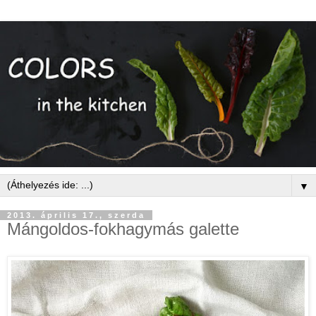
▼
2013. április 17., szerda
Mángoldos-fokhagymás galette