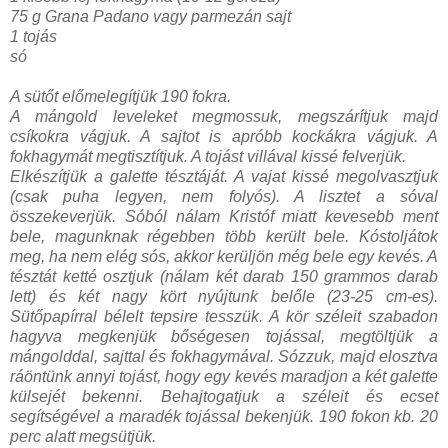
75 g Grana Padano vagy parmezán sajt
1 tojás
só
A sütőt előmelegítjük 190 fokra.
A mángold leveleket megmossuk, megszárítjuk majd
csíkokra vágjuk. A sajtot is apróbb kockákra vágjuk. A
fokhagymát megtisztítjuk. A tojást villával kissé felverjük.
Elkészítjük a galette tésztáját. A vajat kissé megolvasztjuk
(csak puha legyen, nem folyós). A lisztet a sóval
összekeverjük. Sóból nálam Kristóf miatt kevesebb ment
bele, magunknak régebben több került bele. Kóstoljátok
meg, ha nem elég sós, akkor kerüljön még bele egy kevés. A
tésztát ketté osztjuk (nálam két darab 150 grammos darab
lett) és két nagy kört nyújtunk belőle (23-25 cm-es).
Sütőpapírral bélelt tepsire tesszük.
A kör széleit szabadon
hagyva megkenjük bőségesen tojással, megtöltjük a
mángolddal, sajttal és fokhagymával. Sózzuk, majd elosztva
ráöntünk annyi tojást, hogy egy kevés maradjon a két galette
külsejét bekenni. Behajtogatjuk a széleit és ecset
segítségével a maradék tojással bekenjük. 190 fokon kb. 20
perc alatt megsütjük.