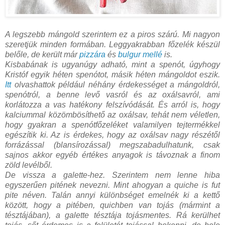
A legszebb mángold szerintem ez a piros szárú. Mi nagyon
szeretjük minden formában. Leggyakrabban főzelék készül
belőle, de került már
pizzára
és
bulgur mellé
is.
Kisbabának is ugyanúgy adható, mint a spenót, úgyhogy
Kristóf egyik héten spenótot, másik héten mángoldot eszik.
Itt
olvashattok például néhány érdekességet a mángoldról,
spenótról, a benne levő vasról és az oxálsavról, ami
korlátozza a vas hatékony felszívódását. És arról is, hogy
kalciummal közömbösíthető az oxálsav, tehát nem véletlen,
hogy gyakran a spenótfőzeléket valamilyen tejtermékkel
egészítik ki. Az is érdekes, hogy az oxálsav nagy részétől
forrázással (blansírozással) megszabadulhatunk, csak
sajnos akkor egyéb értékes anyagok is távoznak a finom
zöld levélből.
De vissza a galette-hez. Szerintem nem lenne hiba
egyszerűen pitének nevezni. Mint ahogyan a quiche is fut
pite néven. Talán annyi különbséget emelnék ki a kettő
között, hogy a pitében, quichben van tojás (mármint a
tésztájában), a galette tésztája tojásmentes. Rá kerülhet