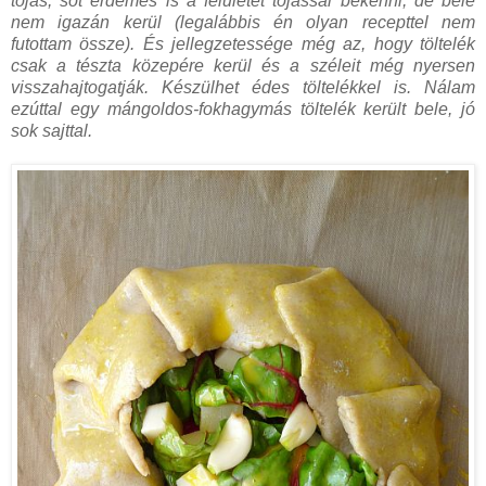
tojás, sőt érdemes is a felületét tojással bekenni, de bele
nem igazán kerül (legalábbis én olyan recepttel nem
futottam össze). És jellegzetessége még az, hogy töltelék
csak a tészta közepére kerül és a széleit még nyersen
visszahajtogatják. Készülhet édes töltelékkel is. Nálam
ezúttal egy mángoldos-fokhagymás töltelék került bele, jó
sok sajttal.