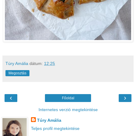
Túry Amália
dátum:
12:25
Megosztás
‹
›
Főoldal
Internetes verzió megtekintése
Túry Amália
Teljes profil megtekintése