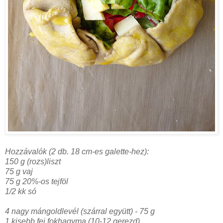
Hozzávalók (2 db. 18 cm-es galette-hez):
150 g (rozs)liszt
75 g vaj
75 g 20%-os tejföl
1/2 kk só
4 nagy mángoldlevél (szárral együtt) - 75 g
1 kisebb fej fokhagyma (10-12 gerezd)