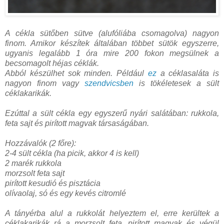
A cékla sütőben sütve (alufóliába csomagolva) nagyon
finom. Amikor készítek általában többet sütök egyszerre,
ugyanis legalább 1 óra mire 200 fokon megsülnek a
becsomagolt héjas céklák.
Abból készülhet sok minden. Például
ez
a céklasaláta is
nagyon finom vagy
szendvicsben
is tökéletesek a sült
céklakarikák.
Ezúttal a sült cékla egy egyszerű nyári salátában: rukkola,
feta sajt és pirított magvak társaságában.
Hozzávalók (2 főre):
2-4 sült cékla (ha picik, akkor 4 is kell)
2 marék rukkola
morzsolt feta sajt
pirított kesudió és pisztácia
olívaolaj, só és egy kevés citromlé
A tányérba alul a rukkolát helyeztem el, erre kerültek a
céklakarikák rá a morzsolt feta, pirított magvak és végül