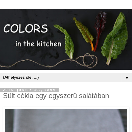
▼
2015. június 30., kedd
Sült cékla egy egyszerű salátában