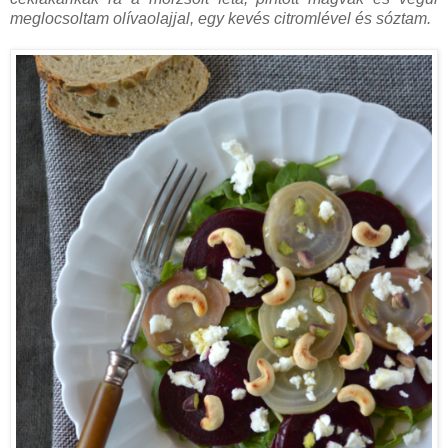
meglocsoltam olívaolajjal, egy kevés citromlével és sóztam.