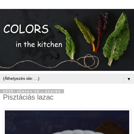
▼
2015. június 10., szerda
Pisztáciás lazac