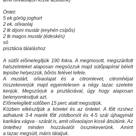
Öntet:
5 ek görög joghurt
2 ek. olívaolaj
2 tk dijoni mustár (enyhén csípős)
2 tk magos mustár (édeskés)
só
pisztácia
tálaláshoz
A sütőt előmelegítjük 190 fokra. A megmosott, megszárított
halszeleteket alaposan megsózzuk majd sütőpapírral bélelt
tepsibe helyezzük, bőrös felével lefele.
A mustárt, olívaolajat és a citromlevet, citromhéjat
összekeverjük majd egyenletesen a négy
lazac
szeletre
kenjük. Megszórjuk a pisztáciával, úgy hogy alaposan
belenyomkodjuk azt.
Előmelegített sütőben 15 perc alatt megsütjük.
Közben elkészítjük a köretet és az öntetet. A főtt rizshez
adhatunk 3-4
marék főtt zöldborsót és 4-5 szál újhagymát
karikára vágva - szárát is, amit olívaolajon kissé átsütünk.
Az
öntethez minden hozzávalót összekeverünk.
Amint
a
lazac
megsült, máris tálaljuk.