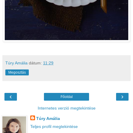
Túry Amália
dátum:
11:29
Megosztás
‹
›
Főoldal
Internetes verzió megtekintése
Túry Amália
Teljes profil megtekintése