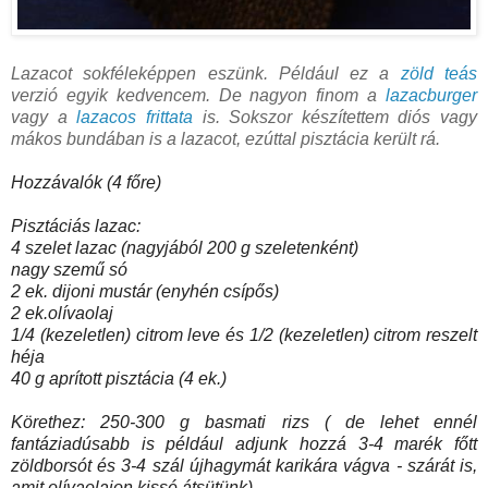
Lazacot sokféleképpen eszünk. Például ez a
zöld teás
verzió egyik kedvencem. De nagyon finom a
lazacburger
vagy a
lazacos frittata
is. Sokszor készítettem diós vagy
mákos bundában is a lazacot, ezúttal pisztácia került rá.
Hozzávalók (4 főre)
Pisztáciás
lazac
:
4 szelet
lazac
(nagyjából 200 g szeletenként)
nagy szemű só
2 ek. dijoni mustár (enyhén csípős)
2 ek.olívaolaj
1/4 (kezeletlen) citrom leve és 1/2 (kezeletlen) citrom reszelt
héja
40 g aprított
pisztácia
(4 ek.)
Körethez: 250-300 g basmati rizs ( de lehet ennél
fantáziadúsabb is például adjunk hozzá 3-4 marék főtt
zöldborsót és 3-4 szál újhagymát karikára vágva - szárát is,
amit olívaolajon kissé átsütünk)