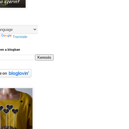
y
Translate
ben a blogban