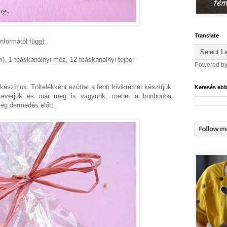
Translate
formától függ):
vi), 1 teáskanálnyi méz, 12 teáskanálnyi tejpor
Powered b
készítjük. Töltelékként ezúttal a fenti kivikrémet készítjük.
Keresés eb
keverjük és már meg is vagyunk, mehet a bonbonba.
ég dermedés előtt.