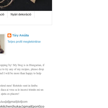
áció
Nyári dekoráció
Túry Amália
Teljes profil megtekintése
opping by! My blog is in Hungarian, if
e to try any of my recipes, please drop
nd I will be more than happy to help
siteul meu! Retetele sunt in limba
daca ai vrea sa le incerci trimite-mi un
i ajuta cu placere!
tchen
[at]gmail[dot]com
hekitchen(kukac)gmail(pont)co