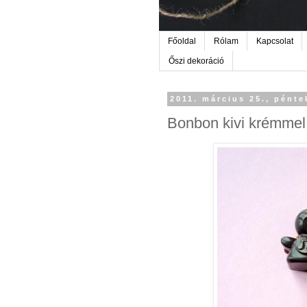
Főoldal
Rólam
Kapcsolat
Őszi dekoráció
2011. március 25., pénte
Bonbon kivi krémmel