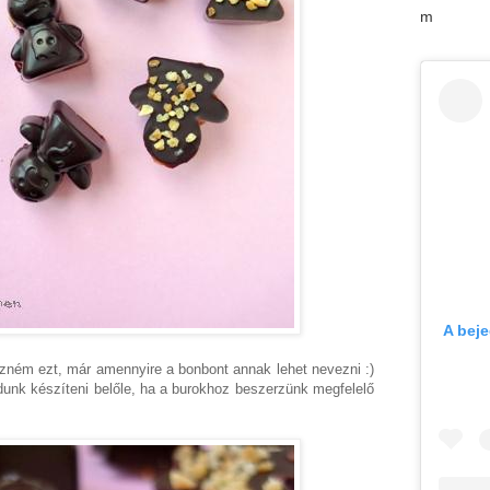
m
A bej
zném ezt, már amennyire a bonbont annak lehet nevezni :)
dunk készíteni belőle, ha a burokhoz beszerzünk megfelelő