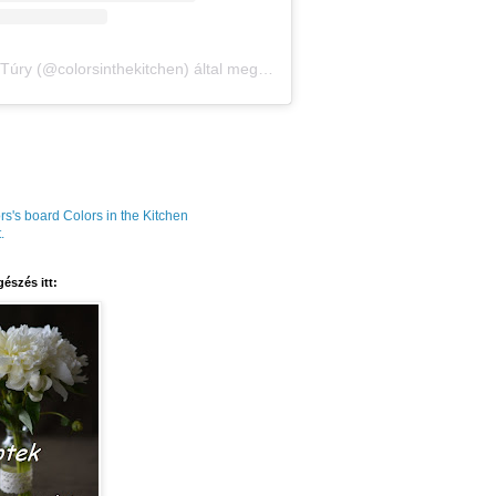
Amália Túry (@colorsinthekitchen) által megosztott bejegyzés
rs's board Colors in the Kitchen
.
észés itt: