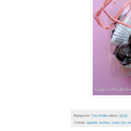
Bejegyezte:
Túry Amália
dátum:
18:22
Címkék:
ajándék
,
bonbon
,
csoki
,
kivi
,
m