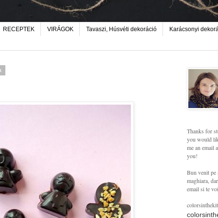
RECEPTEK
VIRÁGOK
Tavaszi, Húsvéti dekoráció
Karácsonyi dekor
k
Thanks for st
you would lik
me an email a
you!
Bun venit pe 
maghiara, dar 
email si te vo
colorsintheki
colorsint