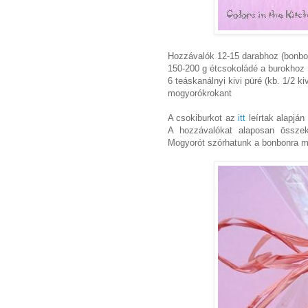
Hozzávalók 12-15 darabhoz (bonbon
150-200 g étcsokoládé a burokhoz
6 teáskanálnyi kivi püré (kb. 1/2 ki
mogyorókrokant
A csokiburkot az
itt
leírtak alapján 
A hozzávalókat alaposan össze
Mogyorót szórhatunk a bonbonra m