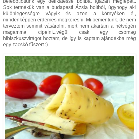
belebotlottunk egy delikatesse boltba. Igazán meglepett.
Sok termékük van a budapesti Ázsia boltból, úgyhogy aki
különlegességre vágyik és azon a környéken él,
mindenképpen érdemes megkeresni. Mi bementünk, de nem
terveztem semmit vásárolni, mert nem akartam a hétvégén
magammal cipelni...végül csak egy csomag
hibiszkuszvirágot hoztam, de így is kaptam ajándékba még
egy zacskó fűszert :)