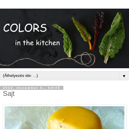
▼
2010. december 6., hétfő
Sajt