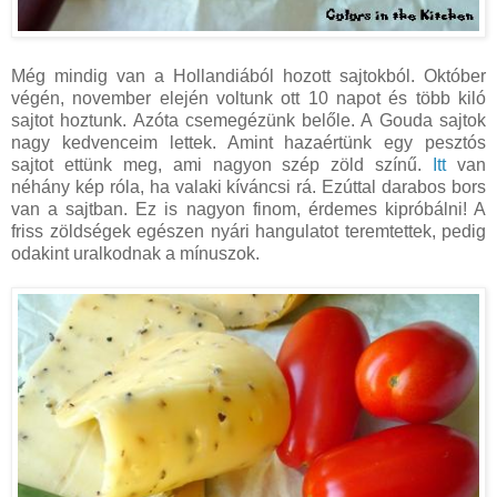
Még mindig van a Hollandiából hozott sajtokból. Október
végén, november elején voltunk ott 10 napot és több kiló
sajtot hoztunk. Azóta csemegézünk belőle. A Gouda sajtok
nagy kedvenceim lettek. Amint hazaértünk egy pesztós
sajtot ettünk meg, ami nagyon szép zöld színű.
Itt
van
néhány kép róla, ha valaki kíváncsi rá. Ezúttal darabos bors
van a sajtban. Ez is nagyon finom, érdemes kipróbálni! A
friss zöldségek egészen nyári hangulatot teremtettek, pedig
odakint uralkodnak a mínuszok.