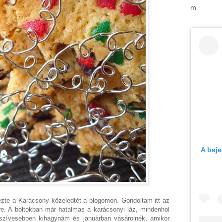
m
A bej
ezte a Karácsony közeledtét a blogomon. Gondoltam itt az
pre. A boltokban már hatalmas a karácsonyi láz, mindenhol
gszívesebben kihagynám és januárban vásárolnék, amikor