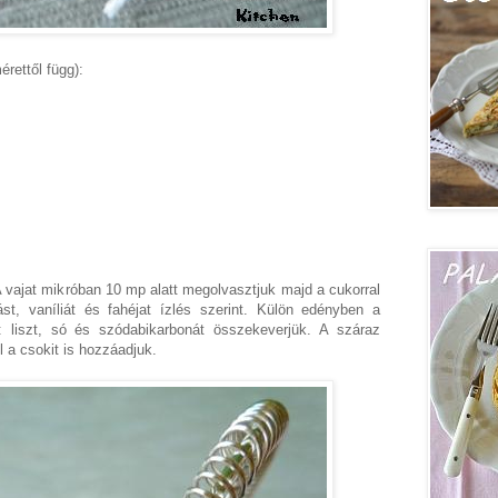
rettől függ):
A vajat mikróban 10 mp alatt megolvasztjuk majd a cukorral
st, vaníliát és fahéjat ízlés szerint. Külön edényben a
: liszt, só és szódabikarbonát összekeverjük. A száraz
 a csokit is hozzáadjuk.