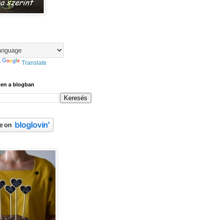
y
Translate
ben a blogban