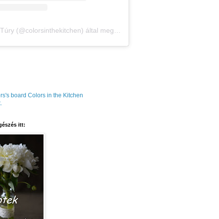
Amália Túry (@colorsinthekitchen) által megosztott bejegyzés
rs's board Colors in the Kitchen
.
észés itt: