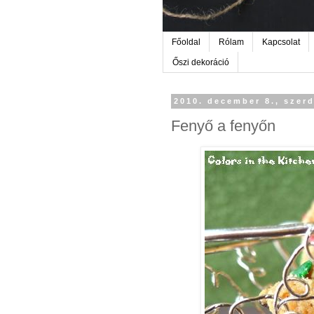
Főoldal
Rólam
Kapcsolat
Őszi dekoráció
2010. december 8., szer
Fenyő a fenyőn