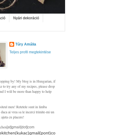
áció
Nyári dekoráció
Túry Amália
Teljes profil megtekintése
opping by! My blog is in Hungarian, if
e to try any of my recipes, please drop
nd I will be more than happy to help
siteul meu! Retetele sunt in limba
daca ai vrea sa le incerci trimite-mi un
i ajuta cu placere!
tchen
[at]gmail[dot]com
hekitchen(kukac)gmail(pont)co