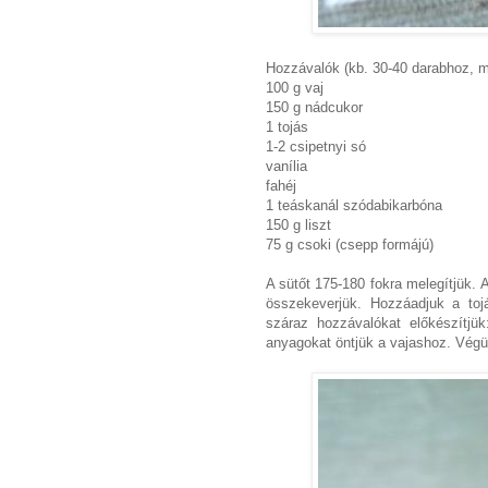
Hozzávalók (kb. 30-40 darabhoz, mé
100 g vaj
150 g nádcukor
1 tojás
1-2 csipetnyi só
vanília
fahéj
1 teáskanál szódabikarbóna
150 g liszt
75 g csoki (csepp formájú)
A sütőt 175-180 fokra melegítjük. 
összekeverjük. Hozzáadjuk a tojá
száraz hozzávalókat előkészítjük
anyagokat öntjük a vajashoz. Végül