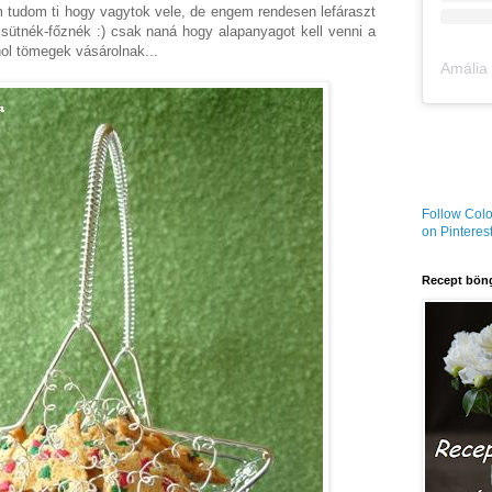
 tudom ti hogy vagytok vele, de engem rendesen lefáraszt
sütnék-főznék :) csak naná hogy alapanyagot kell venni a
hol tömegek vásárolnak...
Follow Colo
on Pinterest
Recept böng