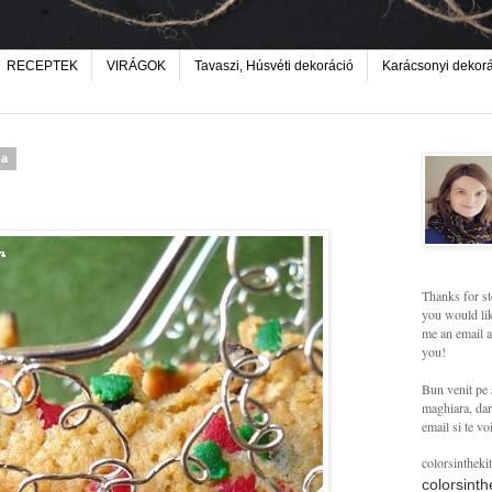
RECEPTEK
VIRÁGOK
Tavaszi, Húsvéti dekoráció
Karácsonyi dekor
da
Thanks for st
you would lik
me an email a
you!
Bun venit pe 
maghiara, dar 
email si te vo
colorsintheki
colorsint