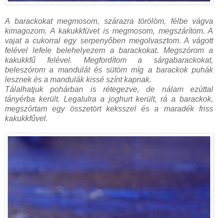
A barackokat megmosom, szárazra törölöm, félbe vágva
kimagozom. A kakukkfüvet is megmosom, megszárítom. A
vajat a cukorral egy serpenyőben megolvasztom. A vágott
felével lefele belehelyezem a barackokat. Megszórom a
kakukkfű felével. Megfordítom a sárgabarackokat,
beleszórom a mandulát és sütöm míg a barackok puhák
lesznek és a mandulák kissé színt kapnak.
Tálalhatjuk pohárban is rétegezve, de nálam ezúttal
tányérba került. Legalulra a joghurt került, rá a barackok,
megszórtam egy összetört keksszel és a maradék friss
kakukkfűvel.