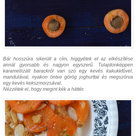
Bár hosszúra sikerült a cím, higgyétek el az elkészítése
annál gyorsabb és nagyon egyszerű. Tulajdonképpen
karamellizált barackról van szó egy kevés kakukkfűvel,
mandulával, nyakon öntve görög joghurttal és megszórva
egy kevés kekszmorzsával.
Nézzétek el, hogy megint kék a háttér.