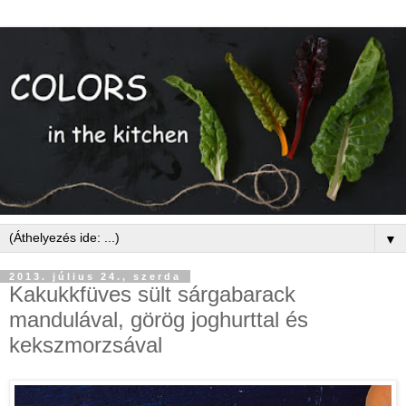
▼
2013. július 24., szerda
Kakukkfüves sült sárgabarack
mandulával, görög joghurttal és
kekszmorzsával