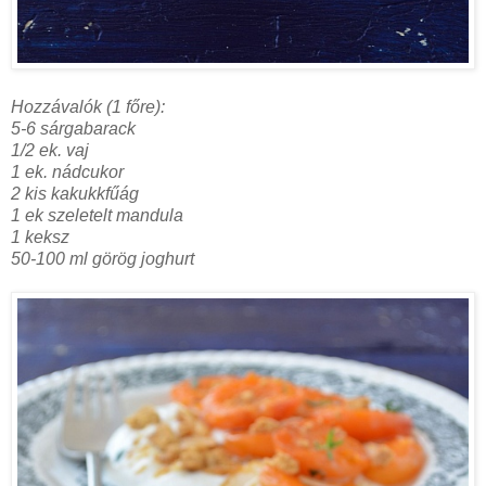
Hozzávalók (1 főre):
5-6 sárgabarack
1/2 ek. vaj
1 ek. nádcukor
2 kis kakukkfűág
1 ek szeletelt mandula
1 keksz
50-100 ml görög joghurt