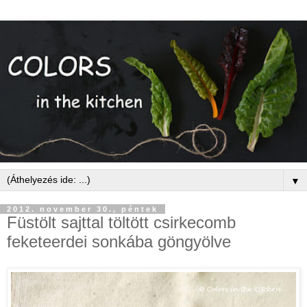
▼
2012. november 30., péntek
Füstölt sajttal töltött csirkecomb
feketeerdei sonkába göngyölve