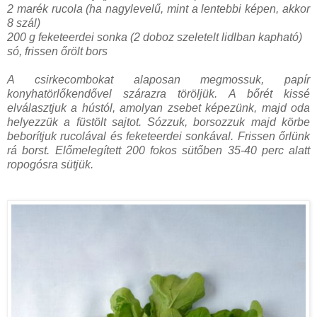
2 marék rucola (ha nagylevelű, mint a lentebbi képen, akkor
8 szál)
200 g feketeerdei sonka (2 doboz szeletelt lidlban kapható)
só, frissen őrölt bors
A csirkecombokat alaposan megmossuk, papír
konyhatörlőkendővel szárazra töröljük. A bőrét kissé
elválasztjuk a hústól, amolyan zsebet képezünk, majd oda
helyezzük a füstölt sajtot. Sózzuk, borsozzuk majd körbe
beborítjuk rucolával és feketeerdei sonkával. Frissen őrlünk
rá borst. Előmelegített 200 fokos sütőben 35-40 perc alatt
ropogósra sütjük.