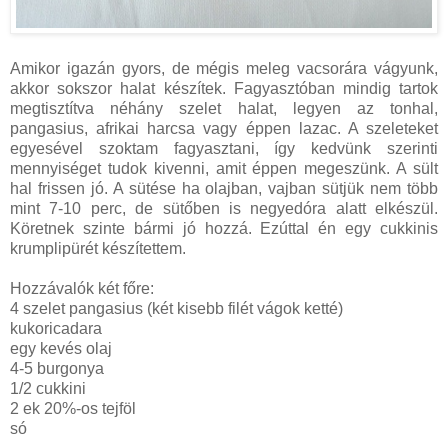
Amikor igazán gyors, de mégis meleg vacsorára vágyunk,
akkor sokszor halat készítek. Fagyasztóban mindig tartok
megtisztítva néhány szelet halat, legyen az tonhal,
pangasius, afrikai harcsa vagy éppen lazac. A szeleteket
egyesével szoktam fagyasztani, így kedvünk szerinti
mennyiséget tudok kivenni, amit éppen megeszünk. A sült
hal frissen jó. A sütése ha olajban, vajban sütjük nem több
mint 7-10 perc, de sütőben is negyedóra alatt elkészül.
Köretnek szinte bármi jó hozzá. Ezúttal én egy cukkinis
krumplipürét készítettem.
Hozzávalók két főre:
4 szelet pangasius (két kisebb filét vágok ketté)
kukoricadara
egy kevés olaj
4-5 burgonya
1/2 cukkini
2 ek 20%-os tejföl
só