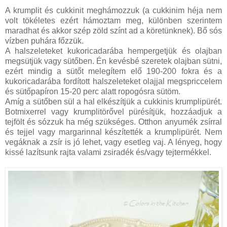
A krumplit és cukkinit meghámozzuk (a cukkinim héja nem
volt tökéletes ezért hámoztam meg, különben szerintem
maradhat és akkor szép zöld színt ad a köretünknek). Bő sós
vízben puhára főzzük.
A halszeleteket kukoricadarába hempergetjük és olajban
megsütjük vagy sütőben. Én kevésbé szeretek olajban sütni,
ezért mindig a sütőt melegítem elő 190-200 fokra és a
kukoricadarába fordított halszeleteket olajjal megspriccelem
és sütőpapíron 15-20 perc alatt ropogósra sütöm.
Amíg a sütőben sül a hal elkészítjük a cukkinis krumplipürét.
Botmixerrel vagy krumplitörővel pürésítjük, hozzáadjuk a
tejfölt és sózzuk ha még szükséges. Otthon anyumék zsírral
és tejjel vagy margarinnal készítették a krumplipürét. Nem
vegáknak a zsír is jó lehet, vagy esetleg vaj. A lényeg, hogy
kissé lazítsunk rajta valami zsiradék és/vagy tejtermékkel.