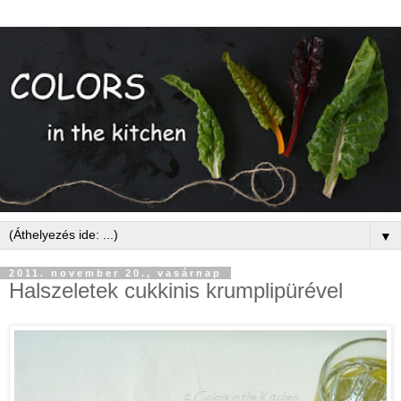
▼
2011. november 20., vasárnap
Halszeletek cukkinis krumplipürével