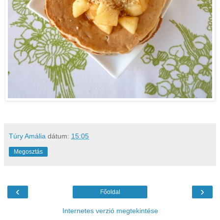
Túry Amália
dátum:
15:05
Megosztás
‹
›
Főoldal
Internetes verzió megtekintése