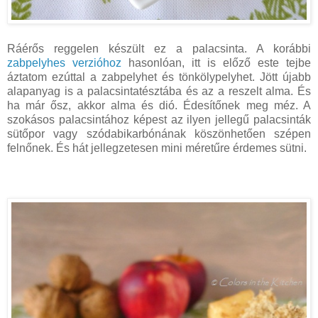
Ráérős reggelen készült ez a palacsinta. A korábbi
zabpelyhes verzióhoz
hasonlóan, itt is előző este tejbe
áztatom ezúttal a zabpelyhet és tönkölypelyhet. Jött újabb
alapanyag is a palacsintatésztába és az a reszelt alma. És
ha már ősz, akkor alma és dió. Édesítőnek meg méz. A
szokásos palacsintához képest az ilyen jellegű palacsinták
sütőpor vagy szódabikarbónának köszönhetően szépen
felnőnek. És hát jellegzetesen mini méretűre érdemes sütni.