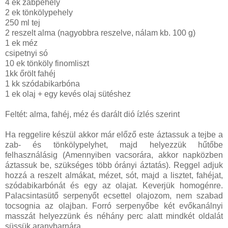
4 ek zabpehely
2 ek tönkölypehely
250 ml tej
2 reszelt alma (nagyobbra reszelve, nálam kb. 100 g)
1 ek méz
csipetnyi só
10 ek tönköly finomliszt
1kk őrölt fahéj
1 kk szódabikarbóna
1 ek olaj + egy kevés olaj sütéshez
Feltét: alma, fahéj, méz és darált dió ízlés szerint
Ha reggelire készül akkor már előző este áztassuk a tejbe a
zab- és tönkölypelyhet, majd helyezzük hűtőbe
felhasználásig (Amennyiben vacsorára, akkor napközben
áztassuk be, szükséges több órányi áztatás). Reggel adjuk
hozzá a reszelt almákat, mézet, sót, majd a lisztet, fahéjat,
szódabikarbónát és egy az olajat. Keverjük homogénre.
Palacsintasütő serpenyőt ecsettel olajozom, nem szabad
tocsognia az olajban. Forró serpenyőbe két evőkanálnyi
masszát helyezzünk és néhány perc alatt mindkét oldalát
süssük aranybarnára.