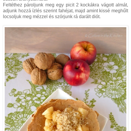
Feltéthez pároljunk meg egy picit 2 kockákra vágott almát,
adjunk hozzá ízlés szerint fahéjat, majd amint kissé meghűlt
locsoljuk meg mézzel és szórjunk rá darált diót.