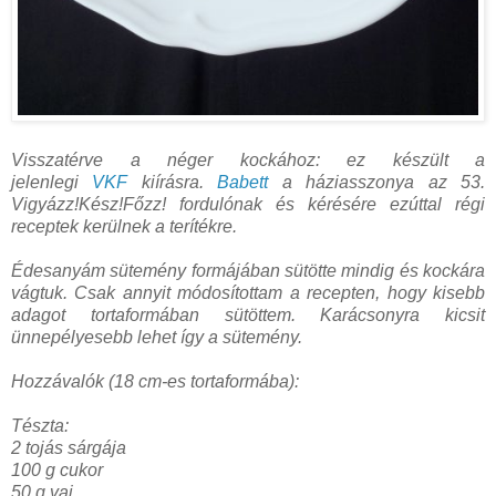
Visszatérve a néger kockához: ez készült a
jelenlegi
VKF
kiírásra.
Babett
a háziasszonya az 53.
Vigyázz!Kész!Főzz! fordulónak és kérésére ezúttal régi
receptek kerülnek a terítékre.
Édesanyám sütemény formájában sütötte mindig és kockára
vágtuk. Csak annyit módosítottam a recepten, hogy kisebb
adagot tortaformában sütöttem. Karácsonyra kicsit
ünnepélyesebb lehet így a sütemény.
Hozzávalók (18 cm-es tortaformába):
Tészta:
2 tojás sárgája
100 g cukor
50 g vaj