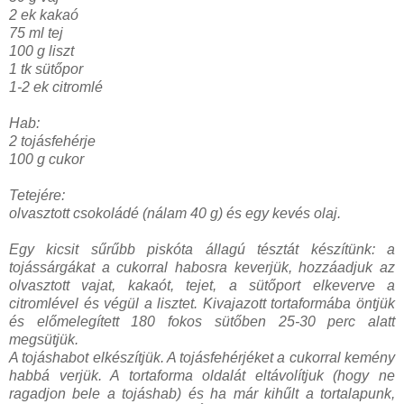
2 ek kakaó
75 ml tej
100 g liszt
1 tk sütőpor
1-2 ek citromlé
Hab:
2 tojásfehérje
100 g cukor
Tetejére:
olvasztott csokoládé (nálam 40 g) és egy kevés olaj.
Egy kicsit sűrűbb piskóta állagú tésztát készítünk: a
tojássárgákat a cukorral habosra keverjük, hozzáadjuk az
olvasztott vajat, kakaót, tejet, a sütőport elkeverve a
citromlével és végül a lisztet. Kivajazott tortaformába öntjük
és előmelegített 180 fokos sütőben 25-30 perc alatt
megsütjük.
A tojáshabot elkészítjük. A tojásfehérjéket a cukorral kemény
habbá verjük. A tortaforma oldalát eltávolítjuk (hogy ne
ragadjon bele a tojáshab) és ha már kihűlt a tortalapunk,