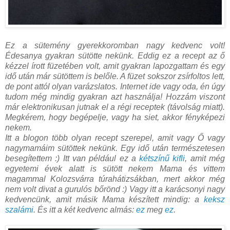
Ez a sütemény gyerekkoromban nagy kedvenc volt!
Édesanya gyakran sütötte nekünk. Eddig ez a recept az ő
kézzel írott füzetében volt, amit gyakran lapozgattam és egy
idő után már sütöttem is belőle. A füzet sokszor zsírfoltos lett,
de pont attól olyan varázslatos. Internet ide vagy oda, én úgy
tudom még mindig gyakran azt használja! Hozzám viszont
már elektronikusan jutnak el a régi receptek (távolság miatt).
Megkérem, hogy begépelje, vagy ha siet, akkor fényképezi
nekem.
Itt a blogon több olyan recept szerepel, amit vagy Ő vagy
nagymamáim sütöttek nekünk. Egy idő után természetesen
besegítettem :) Itt van például ez a
kétszínű kifli
, amit még
egyetemi évek alatt is sütött nekem Mama és vittem
magammal Kolozsvárra túrahátizsákban, mert akkor még
nem volt divat a gurulós bőrönd :) Vagy itt a karácsonyi nagy
kedvencünk, amit másik Mama készített mindig: a
keksz
szalámi
. És itt a két kedvenc almás:
ez
meg
ez
.