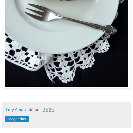
Túry Amália
dátum:
16:20
Megosztás