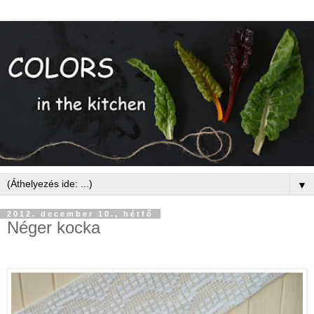
▼
2012. december 10., hétfő
Néger kocka