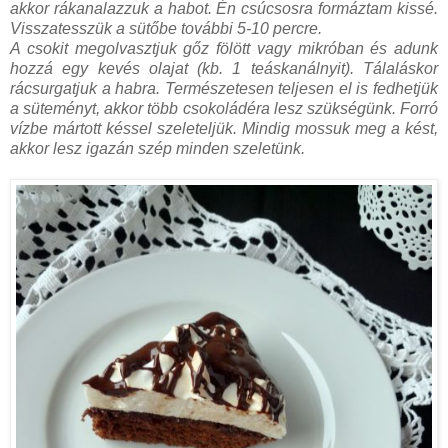
akkor rákanalazzuk a habot. Én csúcsosra formáztam kissé.
Visszatesszük a sütőbe további 5-10 percre.
A csokit megolvasztjuk gőz fölött vagy mikróban és adunk
hozzá egy kevés olajat (kb. 1 teáskanálnyit). Tálaláskor
rácsurgatjuk a habra. Természetesen teljesen el is fedhetjük
a süteményt, akkor több csokoládéra lesz szükségünk. Forró
vízbe mártott késsel szeleteljük. Mindig mossuk meg a kést,
akkor lesz igazán szép minden szeletünk.