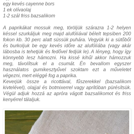
egy kevés cayenne bors
1 ek olívaolaj
1-2 szál friss bazsalikom
A paprikákat mossuk meg, töröljük szárazra 1-2 helyen
késsel szurkáljuk meg majd alufóliával bélelt tepsiben 200
fokon kb. 30 perc alatt süssük puhára. Vegyük ki a sütőből
és burkoljuk be egy kevés időre az alufóliába (vagy akár
lábosba is tehetjük és fedővel fedjük le). A lényeg, hogy így
könnyebb lesz hámozni. Ha kissé kihűl akkor hámozzuk
meg, távolítsuk el a csumát. Én bevallom egyszer
használatos gumikesztyűvel szoktam ezt a műveletet
végezni, mert eléggé fog a paprika.
Keverjük össze a ricottával, fűszerekkel (bazsalikom
kivtelével), olajjal és botmixerrel vagy aprítóban pürésítsük.
Végül adjuk hozzá az apróra vágott bazsalikomot és friss
kenyérrel tálaljuk.