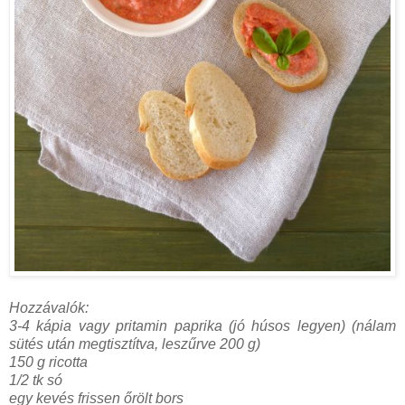
Hozzávalók:
3-4 kápia vagy pritamin paprika (jó húsos legyen) (nálam
sütés után megtisztítva, leszűrve 200 g)
150 g ricotta
1/2 tk só
egy kevés frissen őrölt bors