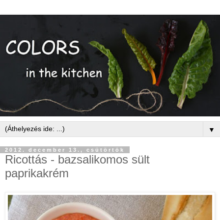
▼
2012. december 13., csütörtök
Ricottás - bazsalikomos sült
paprikakrém