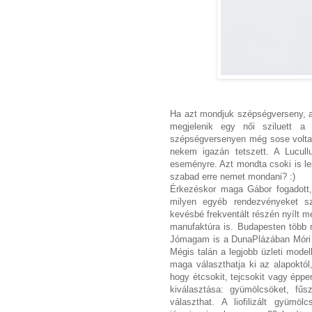
Ha azt mondjuk szépségverseny, a
megjelenik egy női sziluett a
szépségversenyen még sose voltam
nekem igazán tetszett. A Lucull
eseményre. Azt mondta csoki is le
szabad erre nemet mondani? :)
Érkezéskor maga Gábor fogadott,
milyen egyéb rendezvényeket s
kevésbé frekventált részén nyílt m
manufaktúra is. Budapesten több m
Jómagam is a DunaPlázában Móri 
Mégis talán a legjobb üzleti mode
maga választhatja ki az alapoktól
hogy étcsokit, tejcsokit vagy éppe
kiválasztása: gyümölcsöket, fűsz
választhat. A liofilizált gyümö