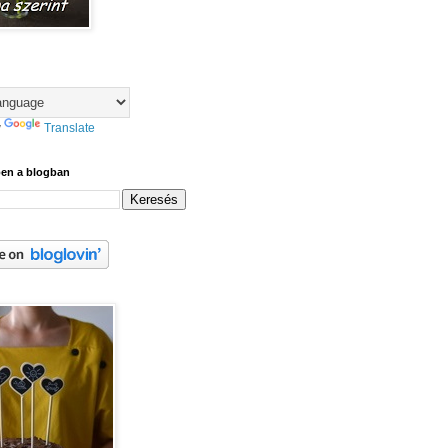
y
Translate
ben a blogban