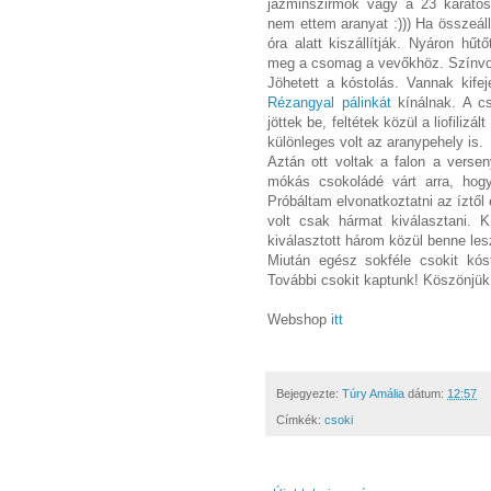
jázminszirmok vagy a 23 karátos
nem ettem aranyat :))) Ha összeállí
óra alatt kiszállítják. Nyáron h
meg a csomag a vevőkhöz. Színvo
Jöhetett a kóstolás. Vannak kife
Rézangyal pálinkát
kínálnak. A c
jöttek be, feltétek közül a liofili
különleges volt az aranypehely is.
Aztán ott voltak a falon a verse
mókás csokoládé várt arra, hogy
Próbáltam elvonatkoztatni az íztől
volt csak hármat kiválasztani. 
kiválasztott három közül benne les
Miután egész sokféle csokit kós
További csokit kaptunk! Köszönjük!
Webshop
itt
Bejegyezte:
Túry Amália
dátum:
12:57
Címkék:
csoki