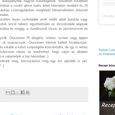
 aranypelyhek nagyon különlegesek. Bevallom korábban
tottuk a csokit akkor máris lehet interneten rendelni és 24
űtőtáskás csomagolásban megfelelő hőmérsékleten érkezett
nalas.
jezetten olyan csokoládék amik mellé adott borokat vagy
sokik közül nekem egyértelműen az étcsokoládé alapúak
zált málna és meggy, a kandírozott rózsa- és jázminszirom és
nyzők. Összesen 76 elegáns, ízletes, színes vagy éppen
 rá szavazzunk. Összesen hármat kellett kiválasztani.
 és inkább a külső szépségére koncentrálni, de így is nehéz
Follow Colo
Kíváncsian várom az eredményt, hogy vajon az általam
on Pinterest
z-e valamelyik a top háromban :)
toltunk meg, búcsúzáskor még egy kis ajándék is járt.
 :)
Recept böng