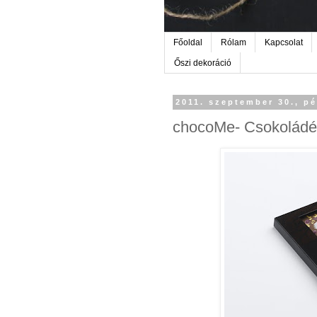
Főoldal
Rólam
Kapcsolat
Őszi dekoráció
2011. szeptember 30., p
chocoMe- Csokoládé