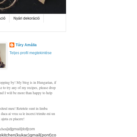
áció
Nyári dekoráció
Túry Amália
Teljes profil megtekintése
opping by! My blog is in Hungarian, if
e to try any of my recipes, please drop
nd I will be more than happy to help
siteul meu! Retetele sunt in limba
daca ai vrea sa le incerci trimite-mi un
i ajuta cu placere!
tchen
[at]gmail[dot]com
hekitchen(kukac)gmail(pont)co