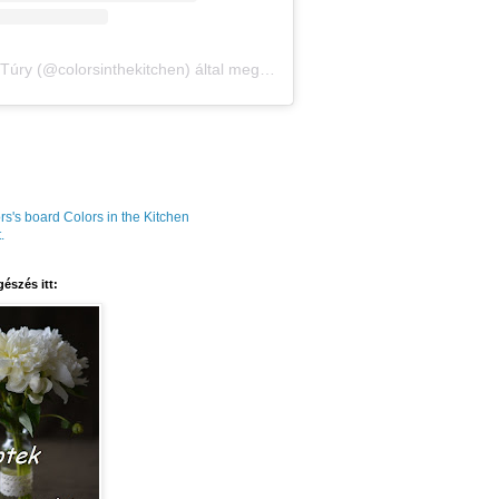
Amália Túry (@colorsinthekitchen) által megosztott bejegyzés
rs's board Colors in the Kitchen
.
észés itt: