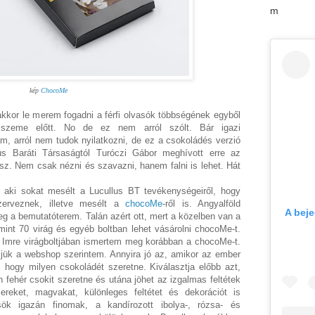
m
kép
ChocoMe
kkor le merem fogadni a férfi olvasók többségének egyből
 szeme előtt. No de ez nem arról szólt. Bár igazi
, arról nem tudok nyilatkozni, de ez a csokoládés verzió
us Baráti Társaságtól Turóczi Gábor meghívott erre az
sz. Nem csak nézni és szavazni, hanem falni is lehet. Hát
 aki sokat mesélt a Lucullus BT tevékenységeiről, hogy
zerveznek, illetve mesélt a
chocoMe
-ről is. Angyalföld
A bej
eg a bemutatóterem. Talán azért ott, mert a közelben van a
int 70 virág és egyéb boltban lehet vásárolni chocoMe-t.
Imre virágboltjában ismertem meg korábban a chocoMe-t.
lljük a webshop szerintem. Annyira jó az, amikor az ember
, hogy milyen csokoládét szeretne. Kiválasztja előbb azt,
n fehér csokit szeretne és utána jöhet az izgalmas feltétek
ereket, magvakat, különleges feltétet és dekorációt is
lcsök igazán finomak, a kandírozott ibolya-, rózsa- és