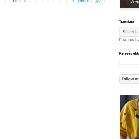
Főoldal
Régebbi bejegyzés
Translate
Powered b
Keresés eb