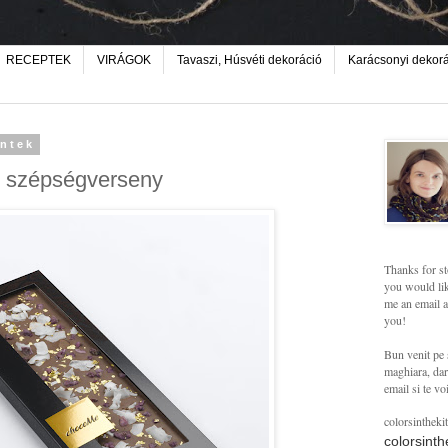
RECEPTEK
VIRÁGOK
Tavaszi, Húsvéti dekoráció
Karácsonyi dekor
éntek
 szépségverseny
Thanks for st
you would lik
me an email a
you!
Bun venit pe 
maghiara, dar 
email si te vo
colorsintheki
colorsint