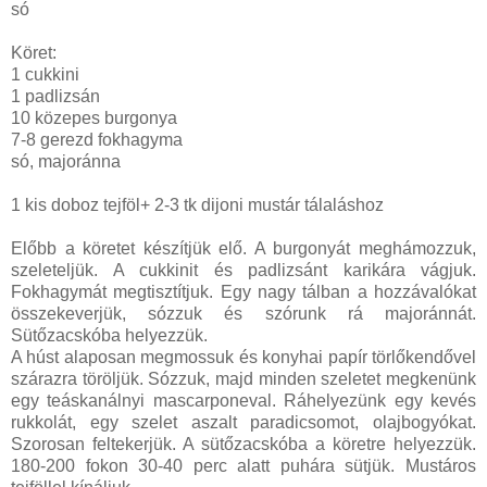
só
Köret:
1 cukkini
1 padlizsán
10 közepes burgonya
7-8 gerezd fokhagyma
só, majoránna
1 kis doboz tejföl+ 2-3 tk dijoni mustár tálaláshoz
Előbb a köretet készítjük elő. A burgonyát meghámozzuk,
szeleteljük. A cukkinit és padlizsánt karikára vágjuk.
Fokhagymát megtisztítjuk. Egy nagy tálban a hozzávalókat
összekeverjük, sózzuk és szórunk rá majoránnát.
Sütőzacskóba helyezzük.
A húst alaposan megmossuk és konyhai papír törlőkendővel
szárazra töröljük. Sózzuk, majd minden szeletet megkenünk
egy teáskanálnyi mascarponeval. Ráhelyezünk egy kevés
rukkolát, egy szelet aszalt paradicsomot, olajbogyókat.
Szorosan feltekerjük. A sütőzacskóba a köretre helyezzük.
180-200 fokon 30-40 perc alatt puhára sütjük. Mustáros