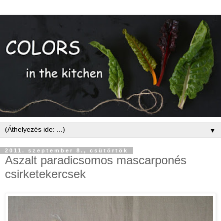
▼
2011. szeptember 8., csütörtök
Aszalt paradicsomos mascarponés
csirketekercsek