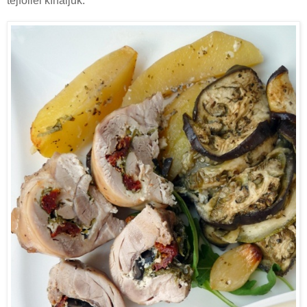
tejföllel kínáljuk.