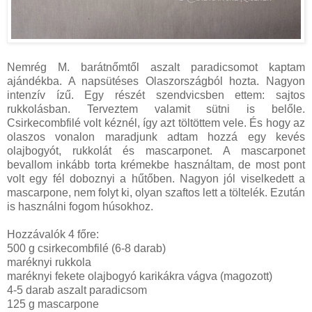
Nemrég M. barátnőmtől aszalt paradicsomot kaptam
ajándékba. A napsütéses Olaszországból hozta. Nagyon
intenzív ízű. Egy részét szendvicsben ettem: sajtos
rukkolásban. Terveztem valamit sütni is belőle.
Csirkecombfilé volt kéznél, így azt töltöttem vele. És hogy az
olaszos vonalon maradjunk adtam hozzá egy kevés
olajbogyót, rukkolát és mascarponet. A mascarponet
bevallom inkább torta krémekbe használtam, de most pont
volt egy fél doboznyi a hűtőben. Nagyon jól viselkedett a
mascarpone, nem folyt ki, olyan szaftos lett a töltelék. Ezután
is használni fogom húsokhoz.
Hozzávalók 4 főre:
500 g csirkecombfilé (6-8 darab)
maréknyi rukkola
maréknyi fekete olajbogyó karikákra vágva (magozott)
4-5 darab aszalt paradicsom
125 g mascarpone