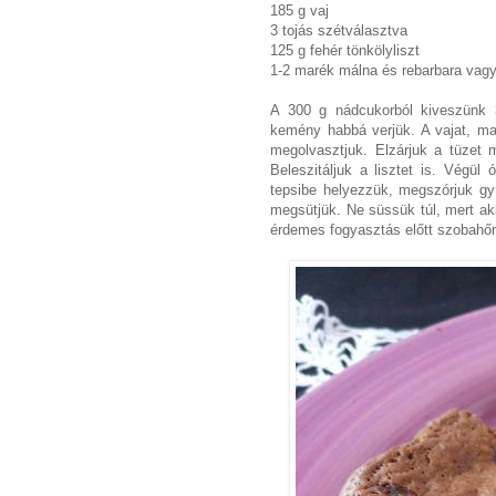
185 g vaj
3 tojás szétválasztva
125 g fehér tönkölyliszt
1-2 marék málna és rebarbara vagy
A 300 g nádcukorból kiveszünk 3 
kemény habbá verjük. A vajat, ma
megolvasztjuk. Elzárjuk a tüzet 
Beleszitáljuk a lisztet is. Végül 
tepsibe helyezzük, megszórjuk gy
megsütjük. Ne süssük túl, mert ak
érdemes fogyasztás előtt szobahő