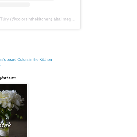
Amália Túry (@colorsinthekitchen) által megosztott bejegyzés
rs's board Colors in the Kitchen
.
észés itt: