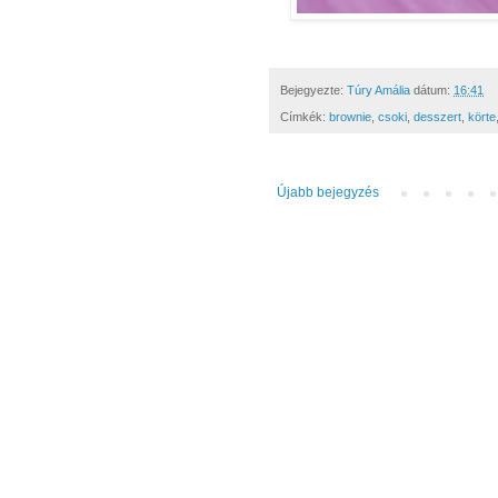
Bejegyezte:
Túry Amália
dátum:
16:41
Címkék:
brownie
,
csoki
,
desszert
,
körte
Újabb bejegyzés