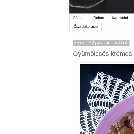
Főoldal
Rólam
Kapcsolat
Őszi dekoráció
2012. május 28., hétfő
Gyümölcsös krémes 