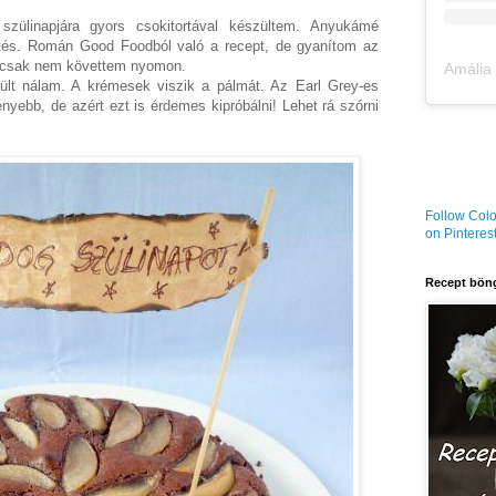
zülinapjára gyors csokitortával készültem. Anyukámé
örtés. Román Good Foodból való a recept, de gyanítom az
, csak nem követtem nyomon.
lt nálam. A krémesek viszik a pálmát. Az Earl Grey-es
ényebb, de azért ezt is érdemes kipróbálni! Lehet rá szórni
Follow Colo
on Pinterest
Recept böng