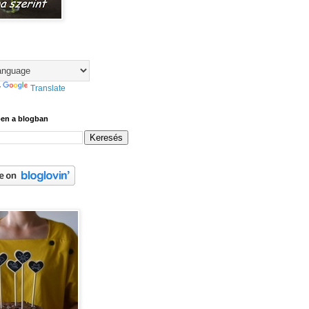
y
Translate
ben a blogban