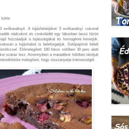
 körte
evőkanálnyit. A tojásfehérjéket 3 evőkanálnyi cukorral
radék nádcukrot és csokoládét egy lábosban lassú tűzön
majd hozzáadjuk a tojássárgákat és homogénre keverjük.
óvatosan a tojáshabot is beleforgatjuk. Sütőpapírral bélelt
ümölccsel. Előmelegített 180 fokos sütőben 30 perc alatt
kor száraz lesz. Amennyiben a maradékot hűtőben tároljuk
mérsékletűre melegíteni, hogy visszanyerje krémességét.