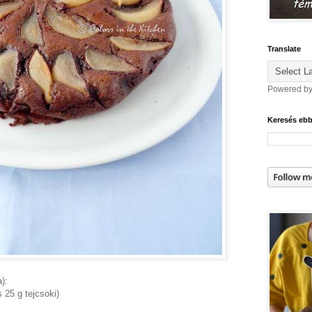
Translate
Powered b
Keresés eb
):
 25 g tejcsoki)