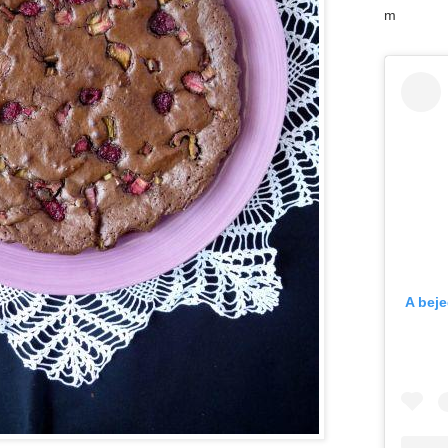
m
A bej