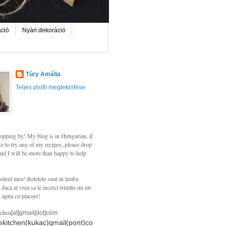
áció
Nyári dekoráció
Túry Amália
Teljes profil megtekintése
opping by! My blog is in Hungarian, if
e to try any of my recipes, please drop
nd I will be more than happy to help
siteul meu! Retetele sunt in limba
daca ai vrea sa le incerci trimite-mi un
i ajuta cu placere!
tchen
[at]gmail[dot]com
hekitchen(kukac)gmail(pont)co