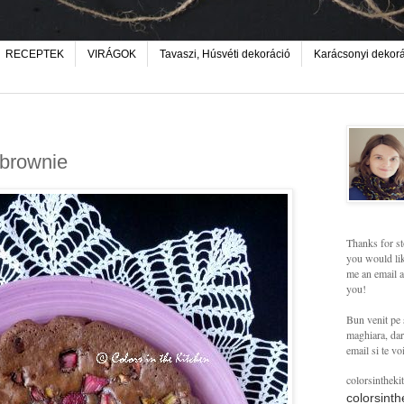
RECEPTEK
VIRÁGOK
Tavaszi, Húsvéti dekoráció
Karácsonyi dekor
brownie
Thanks for st
you would lik
me an email a
you!
Bun venit pe 
maghiara, dar 
email si te vo
colorsintheki
colorsint