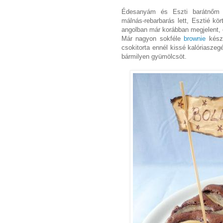
Édesanyám és Eszti barátnőm s
málnás-rebarbarás lett, Esztié k
angolban már korábban megjelent
Már nagyon sokféle
brownie
készü
csokitorta ennél kissé kalóriaszeg
bármilyen gyümölcsöt.