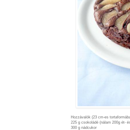
Hozzávalók (23 cm-es tortaformába
225 g csokoládé (nálam 200g ét- és
300 g nádcukor