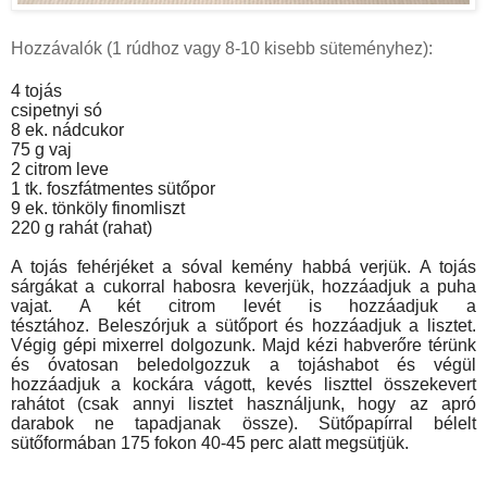
Hozzávalók (1 rúdhoz vagy 8-10 kisebb süteményhez):
4 tojás
csipetnyi só
8 ek. nádcukor
75 g vaj
2 citrom leve
1 tk. foszfátmentes sütőpor
9 ek. tönköly finomliszt
220 g rahát (rahat)
A tojás fehérjéket a sóval kemény habbá verjük. A tojás
sárgákat a cukorral habosra keverjük, hozzáadjuk a puha
vajat. A két citrom levét is hozzáadjuk a
tésztához. Beleszórjuk a sütőport és hozzáadjuk a lisztet.
Végig gépi mixerrel dolgozunk. Majd kézi habverőre térünk
és óvatosan beledolgozzuk a tojáshabot és végül
hozzáadjuk a kockára vágott, kevés liszttel összekevert
rahátot (csak annyi lisztet használjunk, hogy az apró
darabok ne tapadjanak össze). Sütőpapírral bélelt
sütőformában 175 fokon 40-45 perc alatt megsütjük.