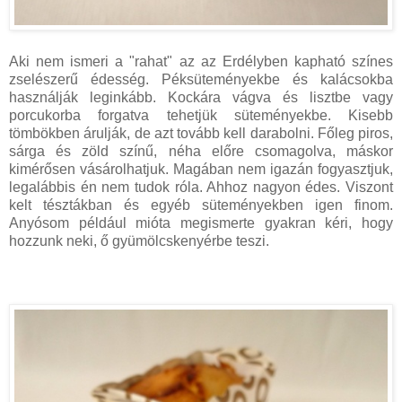
Aki nem ismeri a "rahat" az az Erdélyben kapható színes
zselészerű édesség. Péksüteményekbe és kalácsokba
használják leginkább. Kockára vágva és lisztbe vagy
porcukorba forgatva tehetjük süteményekbe. Kisebb
tömbökben árulják, de azt tovább kell darabolni. Főleg piros,
sárga és zöld színű, néha előre csomagolva, máskor
kimérősen vásárolhatjuk. Magában nem igazán fogyasztjuk,
legalábbis én nem tudok róla. Ahhoz nagyon édes. Viszont
kelt tésztákban és egyéb süteményekben igen finom.
Anyósom például mióta megismerte gyakran kéri, hogy
hozzunk neki, ő gyümölcskenyérbe teszi.