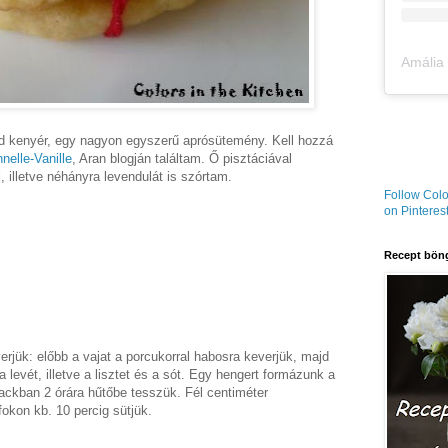
vid kenyér, egy nagyon egyszerű aprósütemény. Kell hozzá
nelle-Vanille
, Aran blogján találtam. Ő pisztáciával
 illetve néhányra levendulát is szórtam.
Follow Colo
on Pinterest
Recept böng
jük: előbb a vajat a porcukorral habosra keverjük, majd
 levét, illetve a lisztet és a sót. Egy hengert formázunk a
packban 2 órára hűtőbe tesszük. Fél centiméter
fokon kb. 10 percig sütjük.