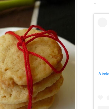
m
A bej