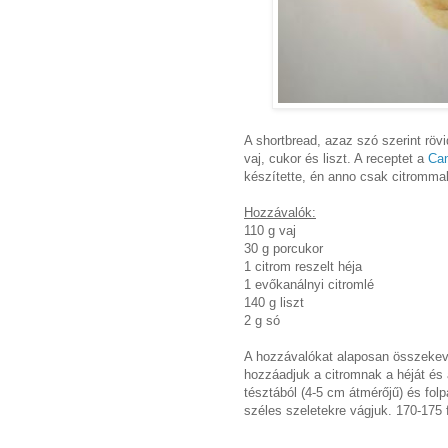
A shortbread, azaz szó szerint rö
vaj, cukor és liszt. A receptet a
Can
készítette, én anno csak citrommal,
Hozzávalók:
110 g vaj
30 g porcukor
1 citrom reszelt héja
1 evőkanálnyi citromlé
140 g liszt
2 g só
A hozzávalókat alaposan összekever
hozzáadjuk a citromnak a héját és a
tésztából (4-5 cm átmérőjű) és fol
széles szeletekre vágjuk. 170-175 