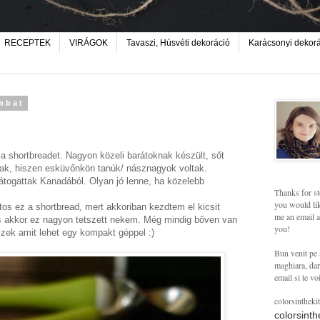
RECEPTEK
VIRÁGOK
Tavaszi, Húsvéti dekoráció
Karácsonyi dekor
mbat
 a shortbreadet. Nagyon közeli barátoknak készült, sőt
k, hiszen esküvőnkön tanúk/ násznagyok voltak.
átogattak Kanadából. Olyan jó lenne, ha közelebb
Thanks for st
you would lik
s ez a shortbread, mert akkoriban kezdtem el kicsit
me an email a
s akkor ez nagyon tetszett nekem. Még mindig bőven van
you!
eszek amit lehet egy kompakt géppel :)
Bun venit pe 
maghiara, dar 
email si te vo
colorsintheki
colorsint