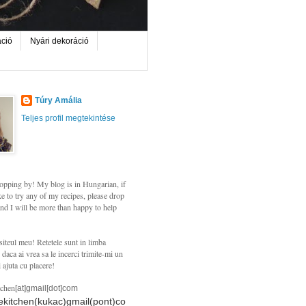
áció
Nyári dekoráció
Túry Amália
Teljes profil megtekintése
opping by! My blog is in Hungarian, if
e to try any of my recipes, please drop
nd I will be more than happy to help
siteul meu! Retetele sunt in limba
daca ai vrea sa le incerci trimite-mi un
i ajuta cu placere!
tchen
[at]gmail[dot]com
hekitchen(kukac)gmail(pont)co