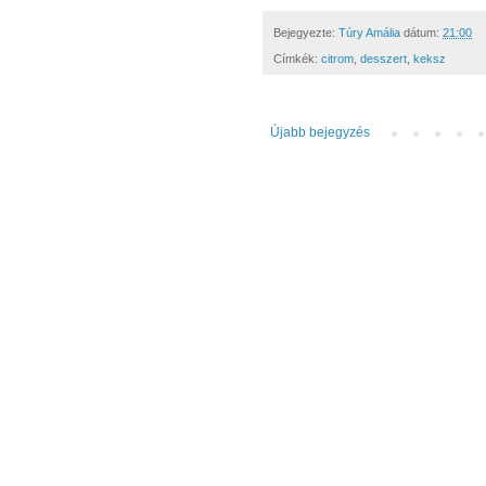
Bejegyezte:
Túry Amália
dátum:
21:00
Címkék:
citrom
,
desszert
,
keksz
Újabb bejegyzés