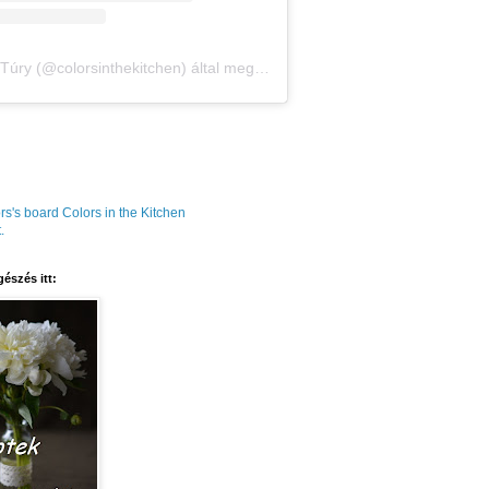
Amália Túry (@colorsinthekitchen) által megosztott bejegyzés
rs's board Colors in the Kitchen
.
észés itt: