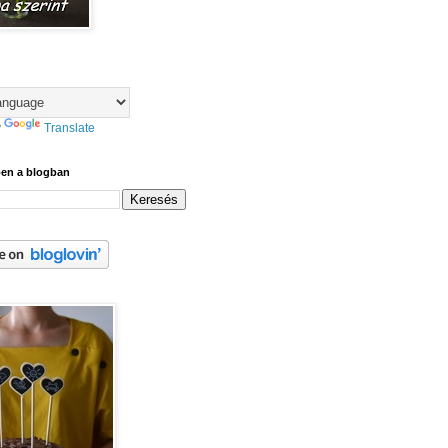
y
Translate
ben a blogban