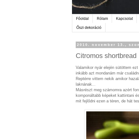
Főoldal
Rólam
Kapcsolat
Őszi dekoráció
2010. november 13., szo
Citromos shortbread
Valamikor nyár elején sütöttem ezt
inkább azt mondanám már családna
Reptérre vittem nekik amikor hazal
laknának...
Másrészt meg számomra azért fonto
komponáltabb képeket kattintani é
mit fejlődni ezen a téren, de hát t