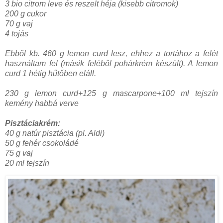
3 bio citrom leve és reszelt héja (kisebb citromok)
200 g cukor
70 g vaj
4 tojás
Ebből kb. 460 g lemon curd lesz, ehhez a tortához a felét
használtam fel (másik feléből pohárkrém készült). A lemon
curd 1 hétig hűtőben eláll.
230 g lemon curd+125 g mascarpone+100 ml tejszín
kemény habbá verve
Pisztáciakrém:
40 g natúr pisztácia (pl. Aldi)
50 g fehér csokoládé
75 g vaj
20 ml tejszín