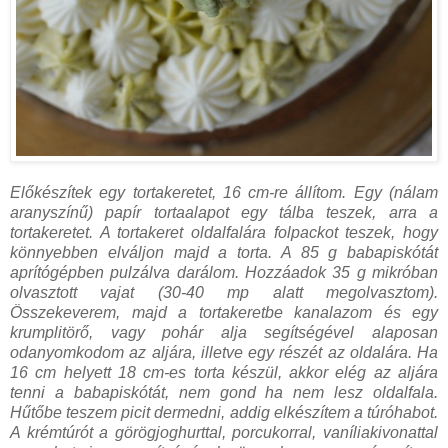
Előkészítek egy tortakeretet, 16 cm-re állítom. Egy (nálam
aranyszínű) papír tortaalapot egy tálba teszek, arra a
tortakeretet. A tortakeret oldalfalára folpackot teszek, hogy
könnyebben elváljon majd a torta. A 85 g babapiskótát
aprítógépben pulzálva darálom. Hozzáadok 35 g mikróban
olvasztott vajat (30-40 mp alatt megolvasztom).
Összekeverem, majd a tortakeretbe kanalazom és egy
krumplitörő, vagy pohár alja segítségével alaposan
odanyomkodom az aljára, illetve egy részét az oldalára. Ha
16 cm helyett 18 cm-es torta készül, akkor elég az aljára
tenni a babapiskótát, nem gond ha nem lesz oldalfala.
Hűtőbe teszem picit dermedni, addig elkészítem a túróhabot.
A krémtúrót a görögjoghurttal, porcukorral, vaníliakivonattal