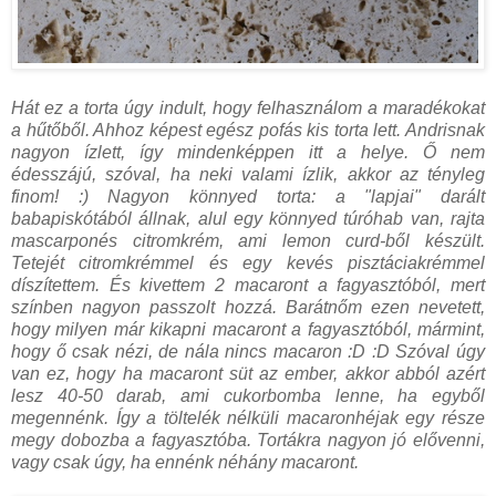
Hát ez a torta úgy indult, hogy felhasználom a maradékokat
a hűtőből. Ahhoz képest egész pofás kis torta lett. Andrisnak
nagyon ízlett, így mindenképpen itt a helye. Ő nem
édesszájú, szóval, ha neki valami ízlik, akkor az tényleg
finom! :) Nagyon könnyed torta: a "lapjai" darált
babapiskótából állnak, alul egy könnyed túróhab van, rajta
mascarponés citromkrém, ami lemon curd-ből készült.
Tetejét citromkrémmel és egy kevés pisztáciakrémmel
díszítettem. És kivettem 2 macaront a fagyasztóból, mert
színben nagyon passzolt hozzá. Barátnőm ezen nevetett,
hogy milyen már kikapni macaront a fagyasztóból, mármint,
hogy ő csak nézi, de nála nincs macaron :D :D Szóval úgy
van ez, hogy ha macaront süt az ember, akkor abból azért
lesz 40-50 darab, ami cukorbomba lenne, ha egyből
megennénk. Így a töltelék nélküli macaronhéjak egy része
megy dobozba a fagyasztóba. Tortákra nagyon jó elővenni,
vagy csak úgy, ha ennénk néhány macaront.