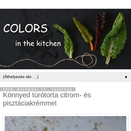
▼
2020. december 13., vasárnap
Könnyed túrótorta citrom- és
pisztáciakrémmel