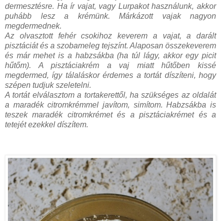
dermesztésre. Ha ír vajat, vagy Lurpakot használunk, akkor
puhább lesz a krémünk. Márkázott vajak nagyon
megdermednek.
Az olvasztott fehér csokihoz keverem a vajat, a darált
pisztáciát és a szobameleg tejszínt. Alaposan összekeverem
és már mehet is a habzsákba (ha túl lágy, akkor egy picit
hűtőm). A pisztáciakrém a vaj miatt hűtőben kissé
megdermed, így tálaláskor érdemes a tortát díszíteni, hogy
szépen tudjuk szeletelni.
A tortát elválasztom a tortakerettől, ha szükséges az oldalát
a maradék citromkrémmel javítom, simítom. Habzsákba is
teszek maradék citromkrémet és a pisztáciakrémet és a
tetejét ezekkel díszítem.