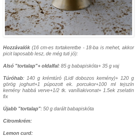
Hozzávalók
(16 cm-es tortakeretbe - 18-ba is mehet, akkor
picit laposabb lesz, de még tuti jó):
Alsó "tortalap"+ oldalfal
: 85 g babapiskóta+ 35 g vaj
Túróhab
: 140 g krémtúró (Lidl dobozos kemény)+ 120 g
görög joghurt+1 púpozott ek. porcukor+100 ml tejszín
kemény habbá verve+1/2 tk. vaníliakivonat+ 1.5ek zselatin
fix
Újabb "tortalap"
: 50 g darált babapiskóta
Citromkrém:
Lemon curd: