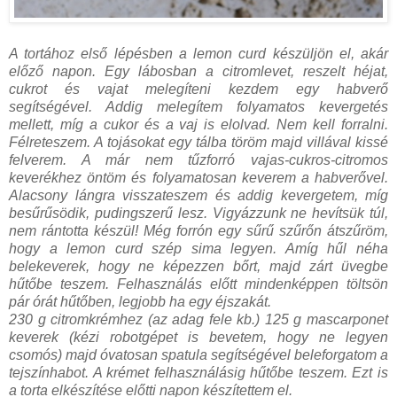
A tortához első lépésben a lemon curd készüljön el, akár
előző napon. Egy lábosban a citromlevet, reszelt héjat,
cukrot és vajat melegíteni kezdem egy habverő
segítségével. Addig melegítem folyamatos kevergetés
mellett, míg a cukor és a vaj is elolvad. Nem kell forralni.
Félreteszem. A tojásokat egy tálba töröm majd villával kissé
felverem. A már nem tűzforró vajas-cukros-citromos
keverékhez öntöm és folyamatosan keverem a habverővel.
Alacsony lángra visszateszem és addig kevergetem, míg
besűrűsödik, pudingszerű lesz. Vigyázzunk ne hevítsük túl,
nem rántotta készül! Még forrón egy sűrű szűrőn átszűröm,
hogy a lemon curd szép sima legyen. Amíg hűl néha
belekeverek, hogy ne képezzen bőrt, majd zárt üvegbe
hűtőbe teszem. Felhasználás előtt mindenképpen töltsön
pár órát hűtőben, legjobb ha egy éjszakát.
230 g citromkrémhez (az adag fele kb.) 125 g mascarponet
keverek (kézi robotgépet is bevetem, hogy ne legyen
csomós) majd óvatosan spatula segítségével beleforgatom a
tejszínhabot. A krémet felhasználásig hűtőbe teszem. Ezt is
a torta elkészítése előtti napon készítettem el.