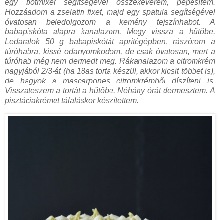
egy botmixer segítségével összekeverem, pépesítem.
Hozzáadom a zselatin fixet, majd egy spatula segítségével
óvatosan beledolgozom a kemény tejszínhabot. A
babapiskóta alapra kanalazom. Megy vissza a hűtőbe.
Ledarálok 50 g babapiskótát aprítógépben, rászórom a
túróhabra, kissé odanyomkodom, de csak óvatosan, mert a
túróhab még nem dermedt meg. Rákanalazom a citromkrém
nagyjából 2/3-át (ha 18as torta készül, akkor kicsit többet is),
de hagyok a mascarpones citromkrémből díszíteni is.
Visszateszem a tortát a hűtőbe. Néhány órát dermesztem. A
pisztáciakrémet tálaláskor készítettem.