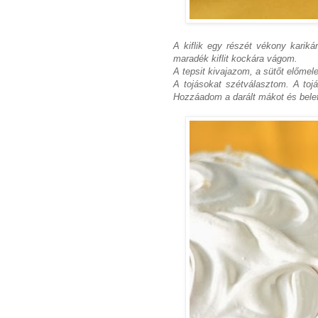
A kiflik egy részét vékony karikár
maradék kiflit kockára vágom.
A tepsit kivajazom, a sütőt előmel
A tojásokat szétválasztom. A tojá
Hozzáadom a darált mákot és belef