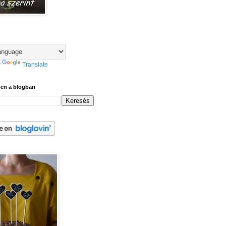
y
Translate
ben a blogban