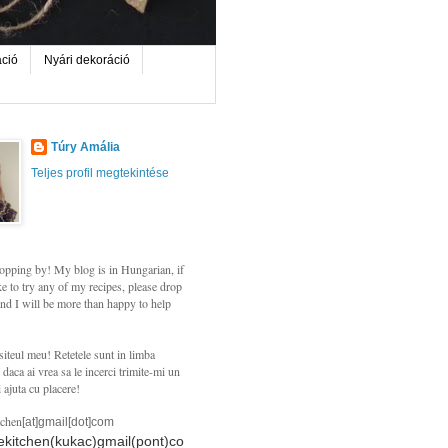
áció
Nyári dekoráció
Túry Amália
Teljes profil megtekintése
opping by! My blog is in Hungarian, if
e to try any of my recipes, please drop
nd I will be more than happy to help
siteul meu! Retetele sunt in limba
daca ai vrea sa le incerci trimite-mi un
i ajuta cu placere!
tchen
[at]gmail[dot]com
hekitchen(kukac)gmail(pont)co