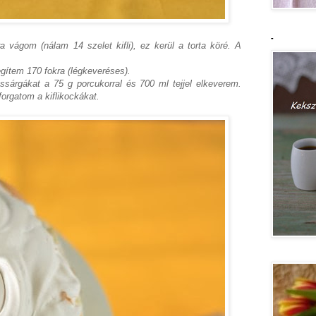
-
a vágom (nálam 14 szelet kifli), ez kerül a torta köré. A
egítem 170 fokra (légkeveréses).
ssárgákat a 75 g porcukorral és 700 ml tejjel elkeverem.
orgatom a kiflikockákat.