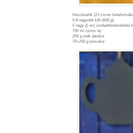
Hozzávalók (23 cm-es tortaformába
6-8 nagyobb kifli (600 g)
5 nagy (L-es) szobahőmérsékletű t
700 ml zsíros tej
200 g mák darálva
75+250 g porcukor