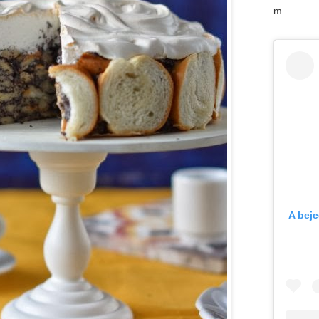
m
A bej