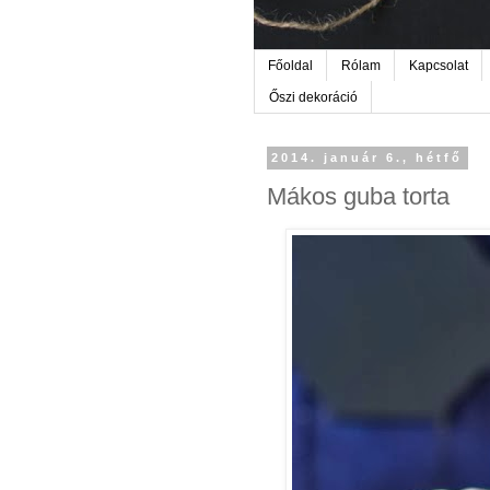
Főoldal
Rólam
Kapcsolat
Őszi dekoráció
2014. január 6., hétfő
Mákos guba torta