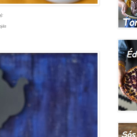
):
ojás