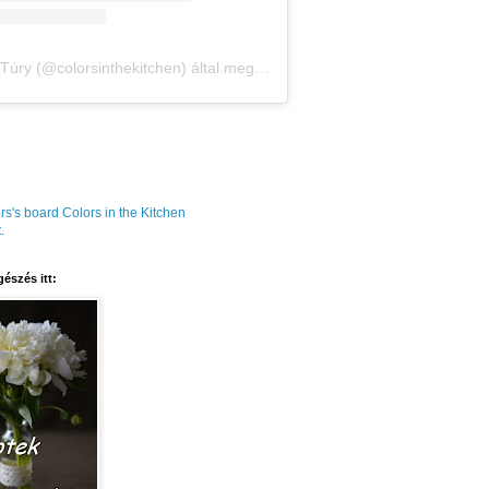
Amália Túry (@colorsinthekitchen) által megosztott bejegyzés
rs's board Colors in the Kitchen
.
észés itt: