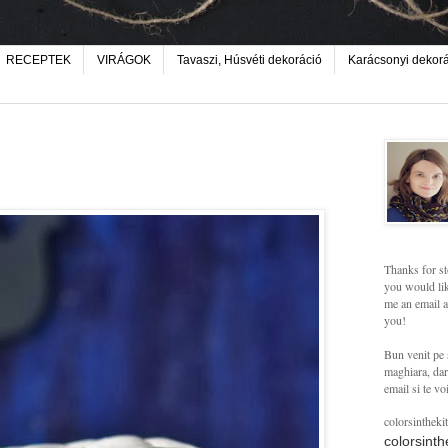
RECEPTEK
VIRÁGOK
Tavaszi, Húsvéti dekoráció
Karácsonyi dekor
Thanks for st
you would lik
me an email a
you!
Bun venit pe 
maghiara, dar 
email si te vo
colorsintheki
colorsint