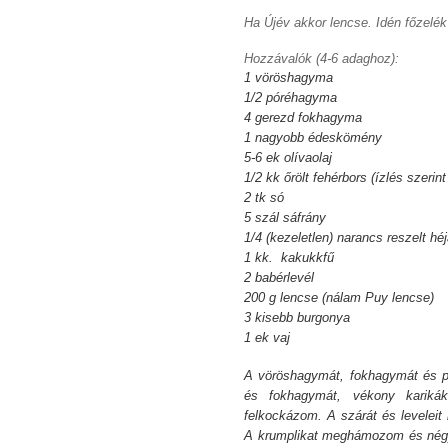
Ha Újév akkor lencse. Idén főzelék
Hozzávalók (4-6 adaghoz):
1 vöröshagyma
1/2 póréhagyma
4 gerezd fokhagyma
1 nagyobb édeskömény
5-6 ek olívaolaj
1/2 kk őrölt fehérbors (ízlés szerin
2 tk só
5 szál sáfrány
1/4 (kezeletlen) narancs reszelt hé
1 kk. kakukkfű
2 babérlevél
200 g lencse (nálam Puy lencse)­
3 kisebb burgonya
1 ek vaj
A vöröshagymát, fokhagymát és p
és fokhagymát, vékony karik
felkockázom. A szárát és leveleit 
A krumplikat meghámozom és nég