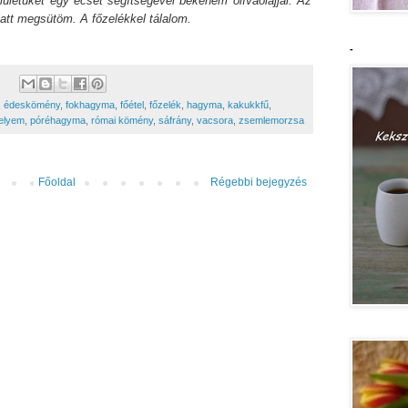
lületüket egy ecset segítségével bekenem olívaolajjal. Az
latt megsütöm. A főzelékkel tálalom.
-
,
édeskömény
,
fokhagyma
,
főétel
,
főzelék
,
hagyma
,
kakukkfű
,
elyem
,
póréhagyma
,
római kömény
,
sáfrány
,
vacsora
,
zsemlemorzsa
Főoldal
Régebbi bejegyzés