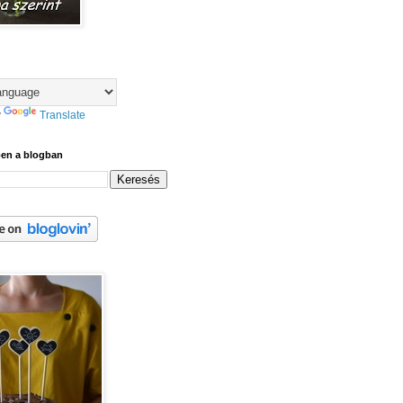
y
Translate
ben a blogban