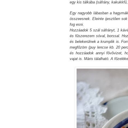
egy kis tálkába (sáfrány, kakukkfű,
Egy nagyobb lábasban a hagymáka
összeesnek. Eleinte ijesztően s
fog esni.
Hozzáadok 5 szál sáfrányt, 1 kávék
és fűszerezem sóval, borssal. Hoz
és belekerülnek a krumplik is. For
megfőzöm (puy lencse kb. 20 perc 
és hozzáadok annyi fővővizet, h
vajat is. Máris tálalható.
A főzelék