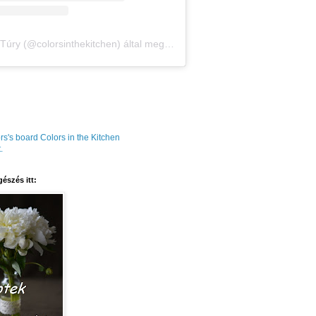
Amália Túry (@colorsinthekitchen) által megosztott bejegyzés
rs's board Colors in the Kitchen
.
észés itt: