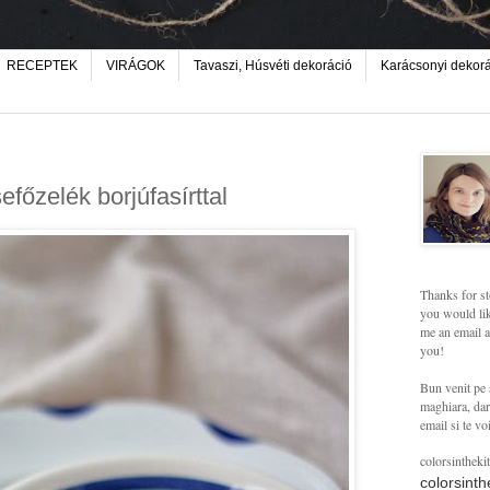
RECEPTEK
VIRÁGOK
Tavaszi, Húsvéti dekoráció
Karácsonyi dekor
őzelék borjúfasírttal
Thanks for st
you would lik
me an email a
you!
Bun venit pe 
maghiara, dar 
email si te vo
colorsintheki
colorsint