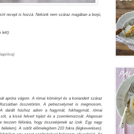
asírt recept is hozzá. Nekünk nem száraz magában a borjú,
lett):
laprítva)
mát apróra vágom. A római köményt és a koriandert száraz
 Mozsárban összetöröm. A petrezselymet is megmosom,
A darált húshoz adom a hagymát, fokhagymát, római
 sót, a kissé felvert tojást és a zsemlemorzsát. Alaposan
e teszem félórára, hogy összeérjenek az ízek. Egy nagy
al bélelem). A sütőt előmelegítem 210 fokra (légkeveréses).