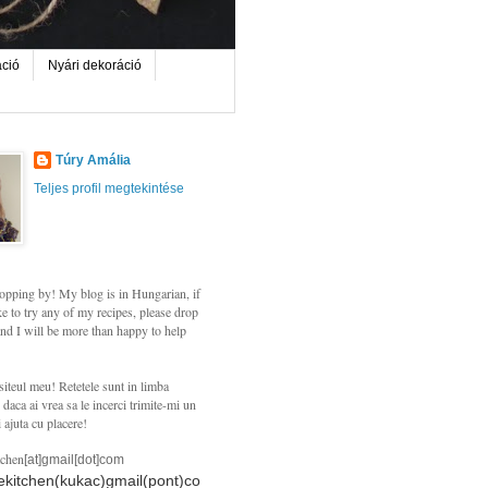
áció
Nyári dekoráció
Túry Amália
Teljes profil megtekintése
opping by! My blog is in Hungarian, if
e to try any of my recipes, please drop
nd I will be more than happy to help
siteul meu! Retetele sunt in limba
daca ai vrea sa le incerci trimite-mi un
i ajuta cu placere!
tchen
[at]gmail[dot]com
hekitchen(kukac)gmail(pont)co