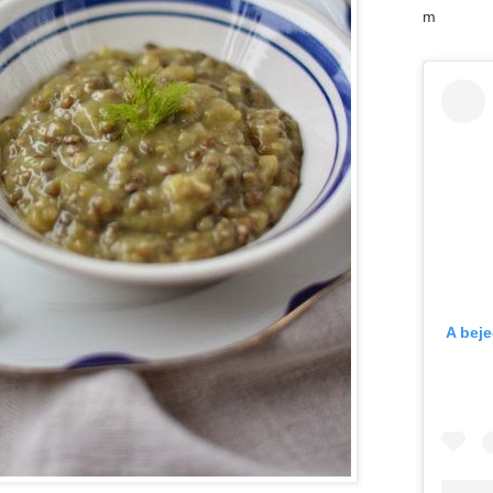
m
A bej