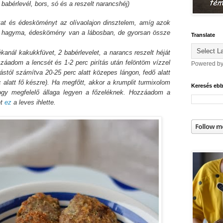
 babérlevél, bors, só és a reszelt narancshéj)
t és édesköményt az olívaolajon dinsztelem, amíg azok
ok hagyma, édeskömény van a lábosban, de gyorsan össze
Translate
anál kakukkfüvet, 2 babérlevelet, a narancs reszelt héját
záadom a lencsét és 1-2 perc pirítás után felöntöm vízzel
Powered b
rástól számítva 20-25 perc alatt közepes lángon, fedő alatt
alatt fő készre). Ha megfőtt, akkor a krumplit turmixolom
Keresés eb
ogy megfelelő állaga legyen a főzeléknek. Hozzáadom a
et
ez
a leves ihlette.