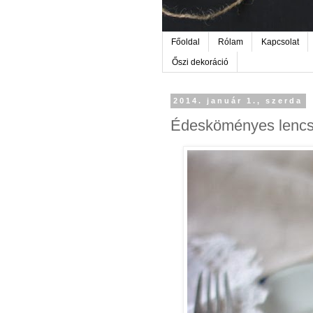
Főoldal
Rólam
Kapcsolat
Őszi dekoráció
2014. január 1., szerda
Édesköményes lencsef