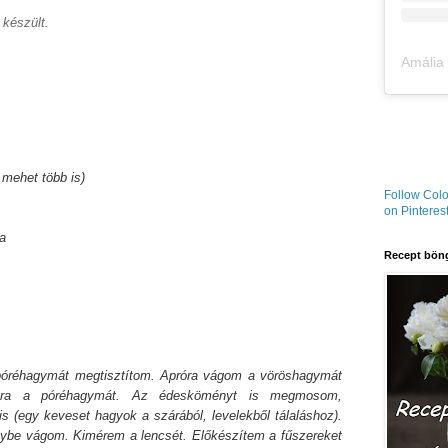
 készült.
t mehet több is)
Follow Colo
on Pinterest
ja
Recept böng
óréhagymát megtisztítom. Apróra vágom a vöröshagymát
ákra a póréhagymát. Az édesköményt is megmosom,
is (egy keveset hagyok a szárából, levelekből tálaláshoz).
ybe vágom. Kimérem a lencsét.
Előkészítem a fűszereket