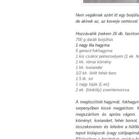
Nem vegáknak azért itt egy borjúf
de akinek az, az keverje sertéssel.
Hozzávalók (nekem 26 db. fasírtom 
700 g darált borjúhús
1 nagy lila hagyma
5 gerezd fokhagyma
1 kis csokor petrezselyem (1 ek. fe
1 kk. római kömény
1 kk. koriander
1/2 kk. őrölt fehér bors
1.5 tk. só
1 nagy tojás (L-es)
2 ek. (tönköly) zsemlemorzsa
A megtisztított hagymát, fokhagy
serpenyőben kissé megpirítom.
megszárítom és apróra vágom. 
köményt, koriandert, fehér borsot,
összekeverem és lefedve a hűtőb
tepsit kiolajozok (vagy sütőpapírr