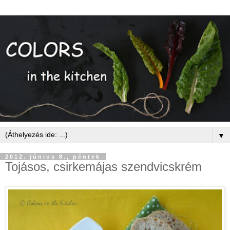
▼
2012. június 8., péntek
Tojásos, csirkemájas szendvicskrém