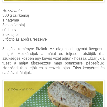
Hozzávalók:
300 g csirkemáj
1 hagyma
3 ek olívaolaj
só, bors
2 ek tejföl
3 főtt tojás apróra reszelve
3 tojást keményre főzünk. Az olajon a hagymát üvegesre
pirítjuk. Hozzáadjuk a májat és teljesen átsütjük (ha
szükséges közben egy kevés vizet adjunk hozzá). Elzárjuk a
tüzet, a májat fűszerezzük majd botmixerrel pépesítjük.
Hozzáadjuk a tejölt és a reszelt tojás. Friss kenyérrel és
salátával tálaljuk.