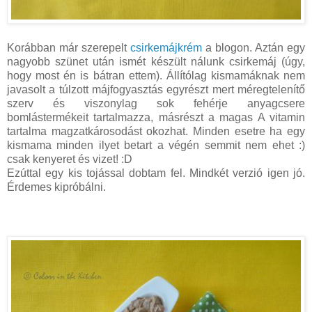
Korábban már szerepelt
csirkemájkrém
a blogon. Aztán egy
nagyobb szünet után ismét készült nálunk csirkemáj (úgy,
hogy most én is bátran ettem). Állítólag kismamáknak nem
javasolt a túlzott májfogyasztás egyrészt mert méregtelenítő
szerv és viszonylag sok fehérje anyagcsere
bomlástermékeit tartalmazza, másrészt a magas A vitamin
tartalma magzatkárosodást okozhat. Minden esetre ha egy
kismama minden ilyet betart a végén semmit nem ehet :)
csak kenyeret és vizet! :D
Ezúttal egy kis tojással dobtam fel. Mindkét verzió igen jó.
Érdemes kipróbálni.