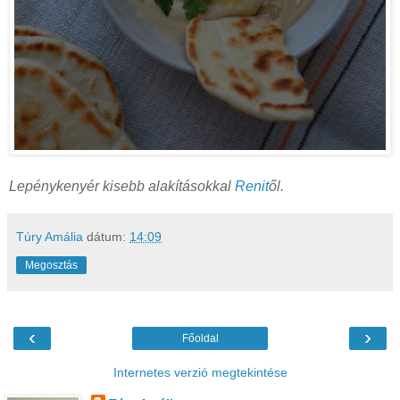
Lepénykenyér kisebb alakításokkal
Renit
ől.
Túry Amália
dátum:
14:09
Megosztás
‹
›
Főoldal
Internetes verzió megtekintése