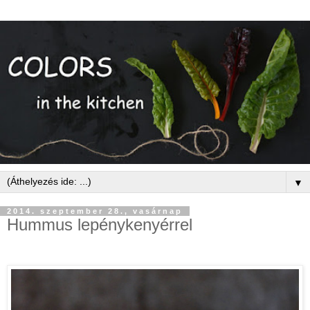
▼
2014. szeptember 28., vasárnap
Hummus lepénykenyérrel