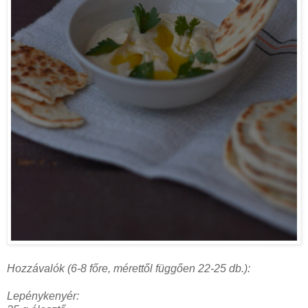
Hozzávalók (6-8 főre, mérettől függően 22-25 db.):
Lepénykenyér: