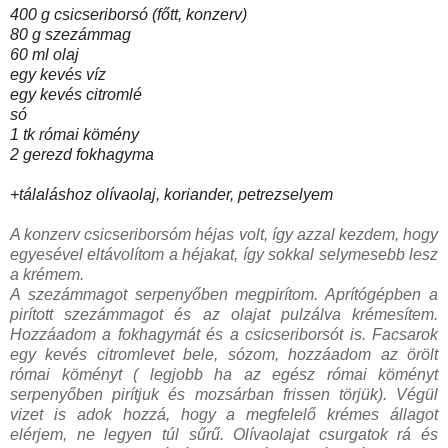
400 g csicseriborsó (főtt, konzerv)
80 g szezámmag
60 ml olaj
egy kevés víz
egy kevés citromlé
só
1 tk római kömény
2 gerezd fokhagyma
+tálaláshoz olívaolaj, koriander, petrezselyem
A konzerv csicseriborsóm héjas volt, így azzal kezdem, hogy
egyesével eltávolítom a héjakat, így sokkal selymesebb lesz
a krémem.
A szezámmagot serpenyőben megpirítom. Aprítógépben a
pirított szezámmagot és az olajat pulzálva krémesítem.
Hozzáadom a fokhagymát és a csicseriborsót is. Facsarok
egy kevés citromlevet bele, sózom, hozzáadom az örölt
római köményt ( legjobb ha az egész római köményt
serpenyőben pirítjuk és mozsárban frissen törjük). Végül
vizet is adok hozzá, hogy a megfelelő krémes állagot
elérjem, ne legyen túl sűrű. Olívaolajat csurgatok rá és