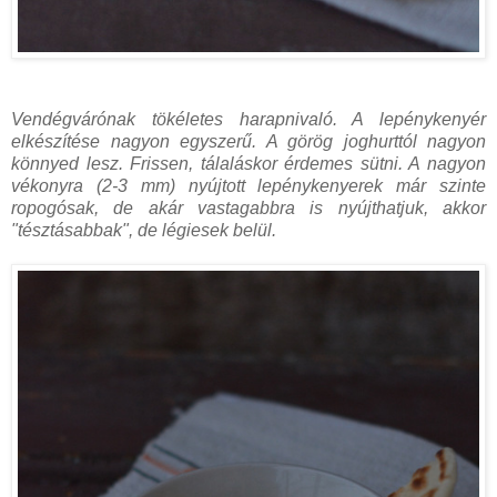
Vendégvárónak tökéletes harapnivaló. A lepénykenyér
elkészítése nagyon egyszerű. A görög joghurttól nagyon
könnyed lesz. Frissen, tálaláskor érdemes sütni. A nagyon
vékonyra (2-3 mm) nyújtott lepénykenyerek már szinte
ropogósak, de akár vastagabbra is nyújthatjuk, akkor
"tésztásabbak", de légiesek belül.