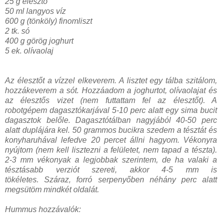
25 g élesztő
50 ml langyos víz
600 g (tönköly) finomliszt
2 tk. só
400 g görög joghurt
5 ek. olívaolaj
Az élesztőt a vízzel elkeverem. A lisztet egy tálba szitálom,
hozzákeverem a sót. Hozzáadom a joghurtot, olívaolajat és
az élesztős vizet (nem futtattam fel az élesztőt). A
robotgépem dagasztókarjával 5-10 perc alatt egy sima bucit
dagasztok belőle. Dagasztótálban nagyjából 40-50 perc
alatt duplájára kel. 50 grammos bucikra szedem a tésztát és
konyharuhával lefedve 20 percet állni hagyom. Vékonyra
nyújtom (nem kell lisztezni a felületet, nem tapad a tészta).
2-3 mm vékonyak a legjobbak szerintem, de ha valaki a
tésztásabb verziót szereti, akkor 4-5 mm is
tökéletes. Száraz, forró serpenyőben néhány perc alatt
megsütöm mindkét oldalát.
Hummus hozzávalók: