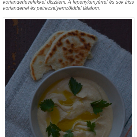
korianderlevelekkel díszítem. A lepénykenyérrel és sok friss
korianderrel és petrezselyemzölddel tálalom.