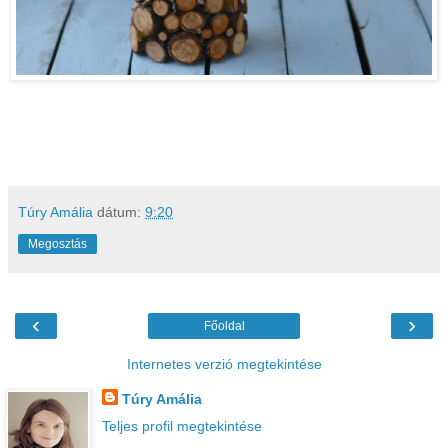
Túry Amália
dátum:
9:20
Megosztás
‹
›
Főoldal
Internetes verzió megtekintése
Túry Amália
Teljes profil megtekintése