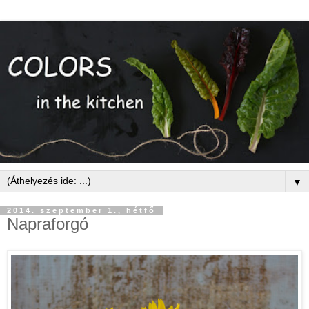
▼
2014. szeptember 1., hétfő
Napraforgó