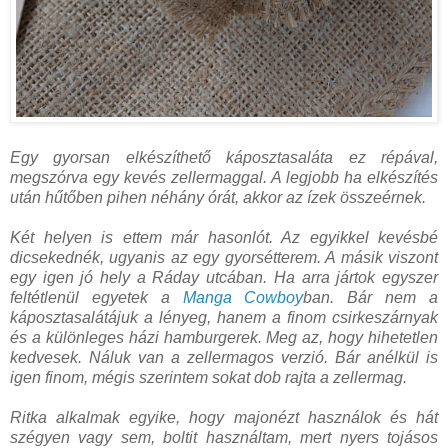
Egy gyorsan elkészíthető káposztasaláta ez répával,
megszórva egy kevés zellermaggal. A legjobb ha elkészítés
után hűtőben pihen néhány órát, akkor az ízek összeérnek.
Két helyen is ettem már hasonlót. Az egyikkel kevésbé
dicsekednék, ugyanis az egy gyorsétterem. A másik viszont
egy igen jó hely a Ráday utcában. Ha arra jártok egyszer
feltétlenül egyetek a
Manga Cowboy
ban. Bár nem a
káposztasalátájuk a lényeg, hanem a finom csirkeszárnyak
és a különleges házi hamburgerek. Meg az, hogy hihetetlen
kedvesek. Náluk van a zellermagos verzió. Bár anélkül is
igen finom, mégis szerintem sokat dob rajta a zellermag.
Ritka alkalmak egyike, hogy majonézt használok és hát
szégyen vagy sem, boltit használtam, mert nyers tojásos