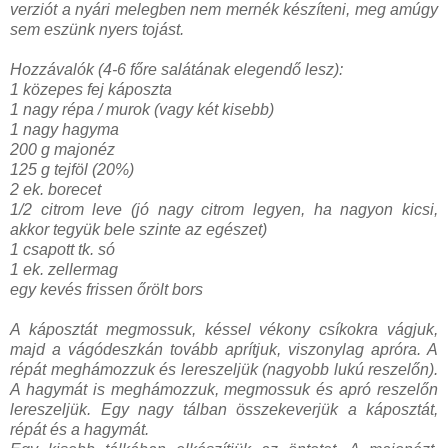
verziót a nyári melegben nem mernék készíteni, meg amúgy
sem eszünk nyers tojást.
Hozzávalók (4-6 főre salátának elegendő lesz):
1 közepes fej káposzta
1 nagy répa / murok (vagy két kisebb)
1 nagy hagyma
200 g majonéz
125 g tejföl (20%)
2 ek. borecet
1/2 citrom leve (jó nagy citrom legyen, ha nagyon kicsi,
akkor tegyük bele szinte az egészet)
1 csapott tk. só
1 ek. zellermag
egy kevés frissen őrölt bors
A káposztát megmossuk, késsel vékony csíkokra vágjuk,
majd a vágódeszkán tovább aprítjuk, viszonylag apróra. A
répát meghámozzuk és lereszeljük (nagyobb lukú reszelőn).
A hagymát is meghámozzuk, megmossuk és apró reszelőn
lereszeljük. Egy nagy tálban összekeverjük a káposztát,
répát és a hagymát.