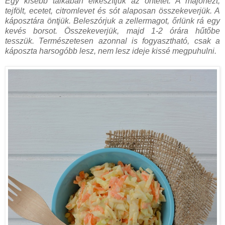
Egy kisebb tálkában elkészítjük az öntetet. A majonézt,
tejfölt, ecetet, citromlevet és sót alaposan összekeverjük. A
káposztára öntjük. Beleszórjuk a zellermagot, őrlünk rá egy
kevés borsot. Összekeverjük, majd 1-2 órára hűtőbe
tesszük. Természetesen azonnal is fogyasztható, csak a
káposzta harsogóbb lesz, nem lesz ideje kissé megpuhulni.