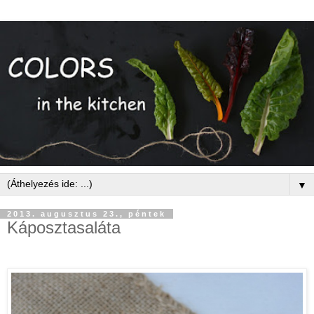
▼
2013. augusztus 23., péntek
Káposztasaláta