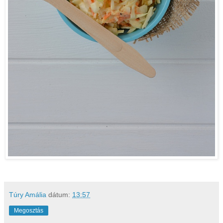
Túry Amália
dátum:
13:57
Megosztás