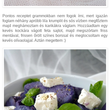
Pontos receptet grammokban nem fogok írni, mert igazán
fogtam néhány apróbb lila krumplit és sós vízben megfőztem
majd meghámoztam és karikákra vágtam. Hozzáadtam egy
kevés kockára vágott feta sajtot, majd megszórtam friss
mentával, frissen őrölt színes borssal és meglocsoltam egy
kevés olívaolajjal. Aztán megettem :)