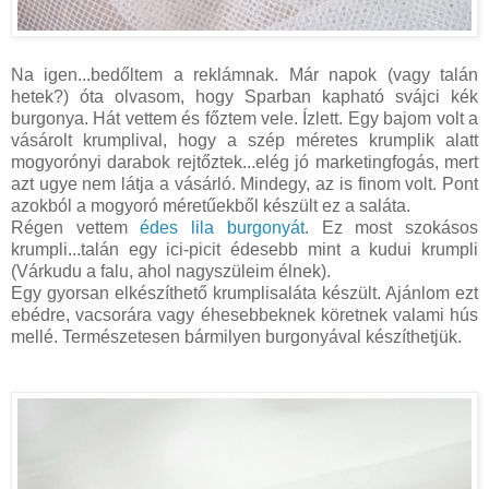
Na igen...bedőltem a reklámnak. Már napok (vagy talán
hetek?) óta olvasom, hogy Sparban kapható svájci kék
burgonya. Hát vettem és főztem vele. Ízlett. Egy bajom volt a
vásárolt krumplival, hogy a szép méretes krumplik alatt
mogyorónyi darabok rejtőztek...elég jó marketingfogás, mert
azt ugye nem látja a vásárló. Mindegy, az is finom volt. Pont
azokból a mogyoró méretűekből készült ez a saláta.
Régen vettem
édes lila burgonyát
. Ez most szokásos
krumpli...talán egy ici-picit édesebb mint a kudui krumpli
(Várkudu a falu, ahol nagyszüleim élnek).
Egy gyorsan elkészíthető krumplisaláta készült. Ajánlom ezt
ebédre, vacsorára vagy éhesebbeknek köretnek valami hús
mellé. Természetesen bármilyen burgonyával készíthetjük.