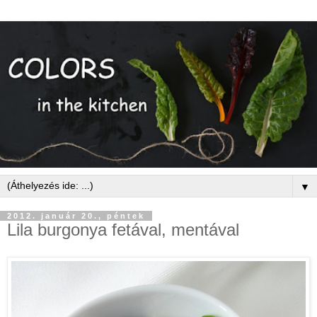
▼
2012. január 20., péntek
Lila burgonya fetával, mentával