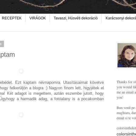
RECEPTEK
VIRÁGOK
Tavaszi, Húsvéti dekoráció
Karácsonyi dekor
ap
aptam
Thanks for st
tt ebédet. Ezt kaptam névnapomra. Utasításaimat követve
you would lik
ogy felkerüljön a blogra :) Nagyon finom lett, higyjétek el
me an email a
na! Két adagot is megettem, aztán eszembe jutott, hogy
you!
 Úgyhogy a harmadik adag, a fotóalany is a pocakomban
Bun venit pe 
maghiara, dar 
email si te vo
colorsintheki
colorsint