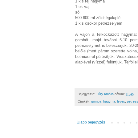
1 kis fej hagyma
1 ek vaj
só
500-600 ml zöldségalaplé
1 kis csokor petrezselyem
A vajon a felkockázott hagymát ü
gombát, majd további 5-10 percig
petrezselymet is beleszórjuk. 20-
belőle (mert párom szerette volna,
botmixerrel pürésítjük. Visszatess
alaplével (vízzel) felöntjük. Tejföll
Bejegyezte:
Túry Amália
dátum:
16:45
Címkék:
gomba
,
hagyma
,
leves
,
petrez
Újabb bejegyzés