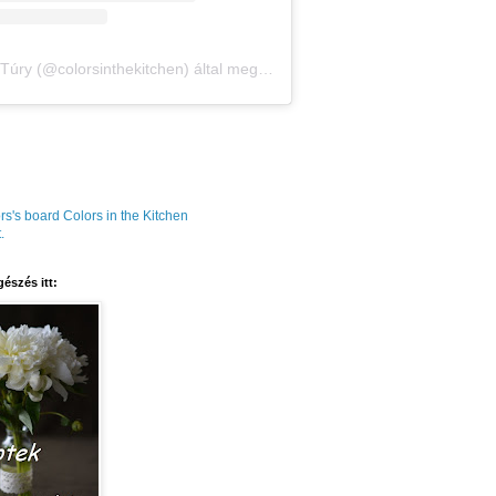
Amália Túry (@colorsinthekitchen) által megosztott bejegyzés
rs's board Colors in the Kitchen
.
észés itt: