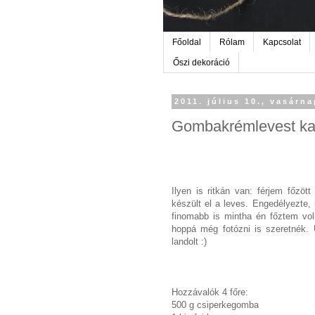
Főoldal
Rólam
Kapcsolat
Őszi dekoráció
2011. július 10., vasárn
Gombakrémlevest k
Ilyen is ritkán van: férjem főzö
készült el a leves. Engedélyezte, h
finomabb is mintha én főztem vol
hoppá még fotózni is szeretnék.
landolt :)
Hozzávalók 4 főre:
500 g csiperkegomba