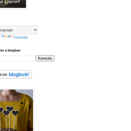
y
Translate
ben a blogban