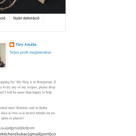
áció
Nyári dekoráció
Túry Amália
Teljes profil megtekintése
opping by! My blog is in Hungarian, if
e to try any of my recipes, please drop
nd I will be more than happy to help
siteul meu! Retetele sunt in limba
daca ai vrea sa le incerci trimite-mi un
i ajuta cu placere!
tchen
[at]gmail[dot]com
hekitchen(kukac)gmail(pont)co