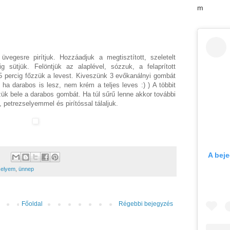
m
vegesre pirítjuk. Hozzáadjuk a megtisztított, szeletelt
 sütjük. Felöntjük az alaplével, sózzuk, a felaprított
25 percig főzzük a levest. Kiveszünk 3 evőkanálnyi gombát
 ha darabos is lesz, nem krém a teljes leves :) ) A többit
zük bele a darabos gombát. Ha túl sűrű lenne akkor további
el, petrezselyemmel és pirítóssal tálaljuk.
A bej
selyem
,
ünnep
Főoldal
Régebbi bejegyzés