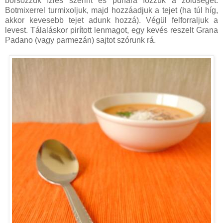
borsozzuk ízlés szerint és puhára főzzük a zöldséget.
Botmixerrel turmixoljuk, majd hozzáadjuk a tejet (ha túl híg,
akkor kevesebb tejet adunk hozzá). Végül felforraljuk a
levest. Tálaláskor pirított lenmagot, egy kevés reszelt Grana
Padano (vagy parmezán) sajtot szórunk rá.