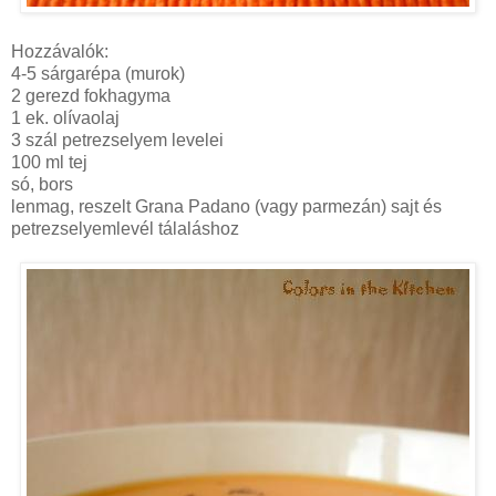
Hozzávalók:
4-5 sárgarépa (murok)
2 gerezd fokhagyma
1 ek. olívaolaj
3 szál petrezselyem levelei
100 ml tej
só, bors
lenmag, reszelt Grana Padano (vagy parmezán) sajt és
petrezselyemlevél tálaláshoz