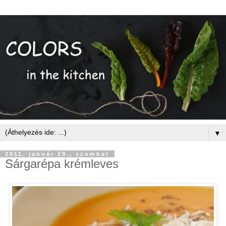
▼
2011. január 29., szombat
Sárgarépa krémleves